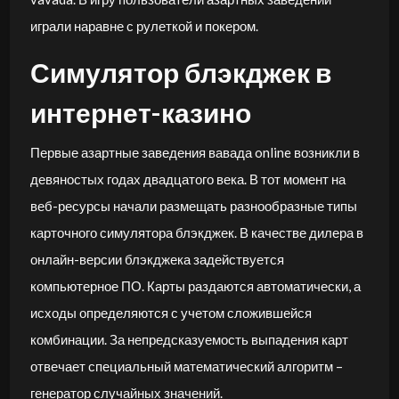
играли наравне с рулеткой и покером.
Симулятор блэкджек в
интернет-казино
Первые азартные заведения вавада online возникли в
девяностых годах двадцатого века. В тот момент на
веб-ресурсы начали размещать разнообразные типы
карточного симулятора блэкджек. В качестве дилера в
онлайн-версии блэкджека задействуется
компьютерное ПО. Карты раздаются автоматически, а
исходы определяются с учетом сложившейся
комбинации. За непредсказуемость выпадения карт
отвечает специальный математический алгоритм –
генератор случайных значений.