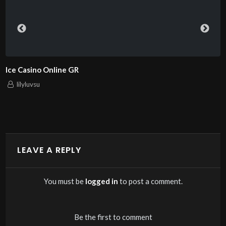
Ice Casino Online GR
lilyluvsu
LEAVE A REPLY
You must be
logged in
to post a comment.
Be the first to comment