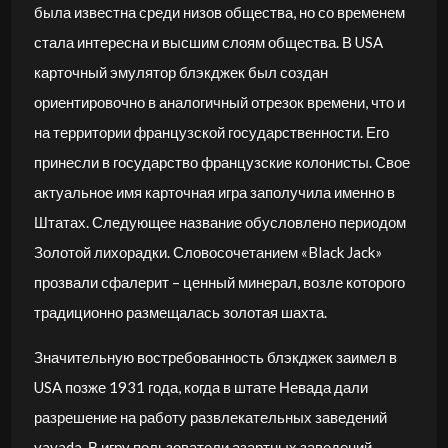
была известна среди низов общества, но со временем
стала интересна и высшим слоям общества. В USA
карточный эмулятор блэкджек был создан
ориентировочно в аналогичный отрезок времени, что и
на территории французской государственности. Его
принесли в государство французские колонисты. Свое
актуальное имя карточная игра заполучила именно в
Штатах. Следующее название обусловлено периодом
Золотой лихорадки. Словосочетанием «Black Jack»
прозвали сфалерит – ценный минерал, возле которого
традиционно размещалась золотая шахта.
Значительную востребованность блэкджек заимел в
USA позже 1931 года, когда в штате Невада дали
разрешение на работу развлекательных заведений
vavada. В игру пользователи азартных заведений