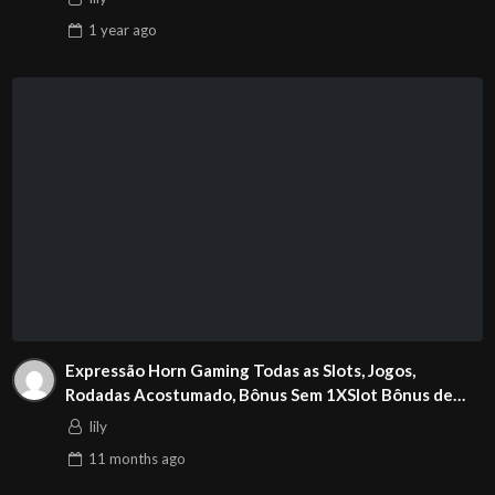
1 year
ago
Expressão Horn Gaming Todas as Slots, Jogos,
Rodadas Acostumado, Bônus Sem 1XSlot Bônus de
depósito de giros gratuitos Entreposto
lily
11 months
ago