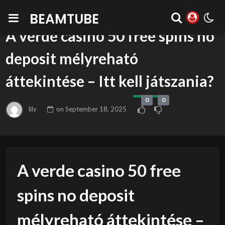
BEAMTUBE
BLOG
A verde casino 50 free spins no
deposit mélyreható
áttekintése – Itt kell játszania?
0
0
lily
on
September 18, 2025
A verde casino 50 free
spins no deposit
mélyreható áttekintése –