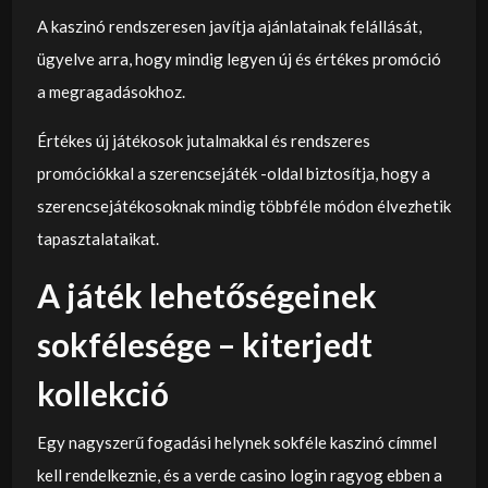
A kaszinó rendszeresen javítja ajánlatainak felállását,
ügyelve arra, hogy mindig legyen új és értékes promóció
a megragadásokhoz.
Értékes új játékosok jutalmakkal és rendszeres
promóciókkal a szerencsejáték -oldal biztosítja, hogy a
szerencsejátékosoknak mindig többféle módon élvezhetik
tapasztalataikat.
A játék lehetőségeinek
sokfélesége – kiterjedt
kollekció
Egy nagyszerű fogadási helynek sokféle kaszinó címmel
kell rendelkeznie, és a verde casino login ragyog ebben a