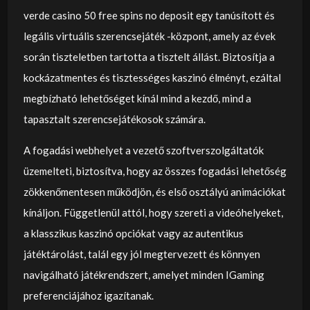
verde casino 50 free spins no deposit egy tanúsított és
legális virtuális szerencsejáték -központ, amely az évek
során tiszteletben tartotta a tisztelt állást. Biztosítja a
kockázatmentes és tisztességes kaszinó élményt, ezáltal
megbízható lehetőséget kínál mind a kezdő, mind a
tapasztalt szerencsejátékosok számára.
A fogadási webhelyet a vezető szoftverszolgáltatók
üzemelteti, biztosítva, hogy az összes fogadási lehetőség
zökkenőmentesen működjön, és első osztályú animációkat
kínáljon. Függetlenül attól, hogy szereti a videóhelyeket,
a klasszikus kaszinó opciókat vagy az autentikus
játéktárolást, talál egy jól megtervezett és könnyen
navigálható játékrendszert, amelyet minden IGaming
preferenciájához igazítanak.