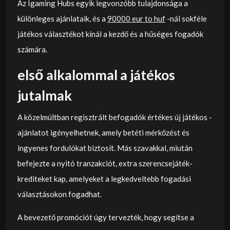
Az Igaming Hubs egyik legvonzóbb tulajdonsága a
különleges ajánlataik, és a
90000 eur to huf
-nál sokféle
játékos választékot kínál a kezdő és a hűséges fogadók
számára.
első alkalommal a játékos
jutalmak
A közelmúltban regisztrált befogadók értékes új játékos -
ajánlatot igényelhetnek, amely betéti mérkőzést és
ingyenes fordulókat biztosít. Más szavakkal, miután
befejezte a nyitó tranzakciót, extra szerencsejáték-
krediteket kap, amelyeket a legkedveltebb fogadási
választásokon fogadhat.
A bevezető promóciót úgy tervezték, hogy segítse a