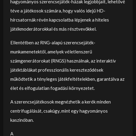
hagyományos szerencsejáték-házak legjobbjait, lehetővé
téve a játékosok számára, hogy valós idejű HD-
hírcsatornák révén kapcsolatba lépjenek a hiteles
játékmoderátorokkal és más résztvevőkkel.
Ellentétben az RNG-alapú szerencsejáték-
munkamenetektől, amelyek véletlenszerű
számgenerátorokat (RNGS) használnak, az interaktív
játéktáblákat professzionális kereszteződések
működtetik a tényleges játékfeltételekben, garantálva az
élet és elfogulatlan fogadási környezetet.
A szerencsejátékosok megnézhetik a kerék minden
centrifugálását, csakúgy, mint egy hagyományos
kaszinóban.
A