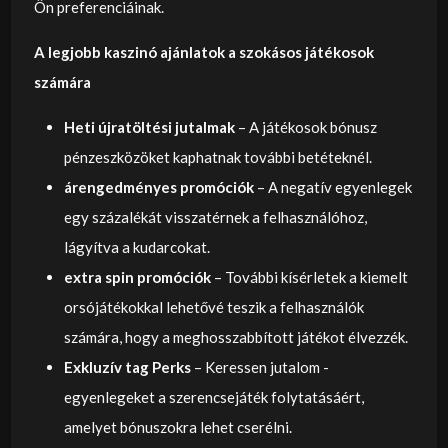
Ön preferenciáinak.
A legjobb kaszinó ajánlatok a szokásos játékosok
számára
Heti újratöltési jutalmak
– A játékosok bónusz
pénzeszközöket kaphatnak további betéteknél.
árengedményes promóciók
– A negatív egyenlegek
egy százalékát visszatérnek a felhasználóhoz,
lágyítva a kudarcokat.
extra spin promóciók
– További kísérletek a kiemelt
orsójátékokkal lehetővé teszik a felhasználók
számára, hogy a meghosszabbított játékot élvezzék.
Exkluzív tag Perks
– Keressen jutalom -
egyenlegeket a szerencsejáték folytatásáért,
amelyet bónuszokra lehet cserélni.