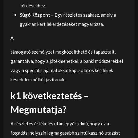
kérdésekhez.
Súgó Központ
– Egy részletes szakasz, amely a
gyakran kért lekérdezéseket magyarázza.
A
támogató személyzet megközelíthető és tapasztalt,
garantálva, hogy a játékmenetkel, a banki módszerekkel
vagy a speciális ajánlatokkal kapcsolatos kérdések
késedelem nélkül javítanak.
k1 következtetés –
Megmutatja?
A részletes értékelés után egyértelmű, hogy ez a
fogadási helyszín legmagasabb szintű kaszinó utazást