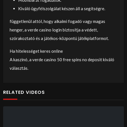
Kiváló ügyfélszolgálat készen áll a segítségre.
függetlenül attól, hogy alkalmi fogadó vagy magas
henger, a verde casino login biztosítja a védett,
szórakoztató és a játékos-központú játékplatformot.
Ha hitelességet keres online
A kaszinó, a verde casino 50 free spins no deposit kiváló
választás.
RELATED VIDEOS