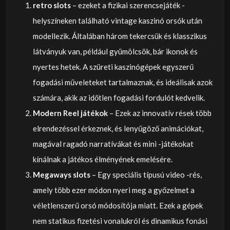
retro slots
– ezeket a fizikai szerencsejáték -
helyszíneken található vintage kaszinó orsók után
modellezik. Általában három tekercsük és klasszikus
látványuk van, például gyümölcsök, bár ikonok és
nyertes hetek. A szüreti kaszinógépek egyszerű
fogadási műveleteket tartalmaznak, és ideálisak azok
számára, akik az időtlen fogadási fordulót kedvelik.
Modern Reel játékok
– Ezek az innovatív rések több
elrendezéssel érkeznek, és lenyűgöző animációkat,
magával ragadó narratívákat és mini -játékokat
kínálnak a játékos élményének emelésére.
Megaways slots
– Egy speciális típusú video -rés,
amely több ezer módon nyeri meg a győzelmet a
véletlenszerű orsó módosítója miatt. Ezek a gépek
nem statikus fizetési vonalukról és dinamikus fonási