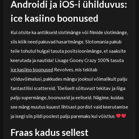
Androidi ja iOS-i ühilduvus:
ice kasiino boonused
Kui otsite ka antiikseid slotimänge või filmide slotimänge,
siis kõik need pakuvad hasartmänge. Slotomania pakub
teile tohutul hulgal tasuta positsioonimänge, et saaksite
keerutada ja nautida! Lisage Gooey Crazy 100% tasuta
ice kasiino boonused
Revolves, mis tekitab
võiduvõimalusi, pakkudes mängu jooksul võimalikult palju
fantastilisi scattereid. Tõeliselt sõltuvust tekitav ja liiga
palju supermänge, boonuseid ja eeliseid. Nägime, kuidas
see mäng muutus kuuest lihtsast pordist vaid keerutamise
ja isegi siis pildi poolest palju paremaks kui võistlus
Fraas kadus sellest