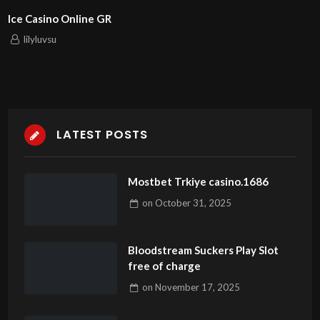
e GR
ChampionPlay – 
lilyluvsu
LATEST POSTS
Mostbet Trkiye casino.1686
on
October 31, 2025
Bloodstream Suckers Play Slot
free of charge
on
November 17, 2025