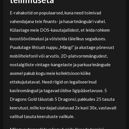
E-rahakotid on populaarsed, kuna need toimivad
vahendajana teie finants- ja hasartmänguäri vahel.
Külastage meie DOS-kasutajaliidest, et leida rohkem
koostöövõimalusi ja võistelda täielikus segaduses.
Puudutage lihtsalt nuppu „Mängi” ja alustage põnevust
mobiiltelefonil või arvutis. 2D-platvormmängudest,
nostalgiliste vintage-kangelaste ja parkuurimängude
asemel pakub kogu meie kollektsioon kõike
ettekujutatavat. Need riigid on legaliseerinud
kasiinomängud ja tagavad üldise ligipääsetavuse. 5
Dragons Gold täiustab 5 Dragonsi, pakkudes 25 tasuta
keerutust, mille kordajad ulatuvad 2x kuni 30x, vastavalt
valitud tasuta keerutuste valikule.