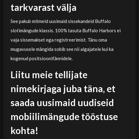
tarkvarast välja
See pakub mitmeid uusimaid sissekandeid Buffalo
slotimängude klassis. 100% tasuta Buffalo Harbors ei
vaja sissemakset ega registreerimist. Tänu oma
mugavusele mängida sobib see nii algajatele kui ka
kogenud positsioonifännidele.
Liitu meie tellijate
nimekirjaga juba täna, et
saada uusimaid uudiseid
mobiilimängude tööstuse
kohta!