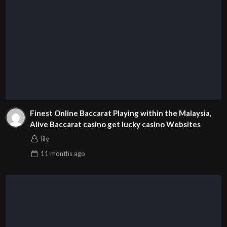
Finest Online Baccarat Playing within the Malaysia,
Alive Baccarat casino get lucky casino Websites
lily
11 months
ago