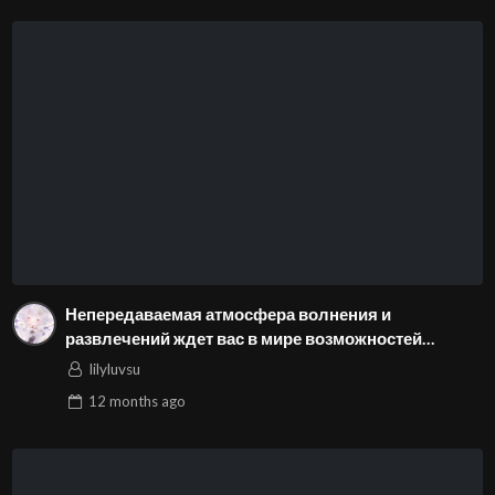
Непередаваемая атмосфера волнения и
развлечений ждет вас в мире возможностей
vavada!
lilyluvsu
12 months
ago