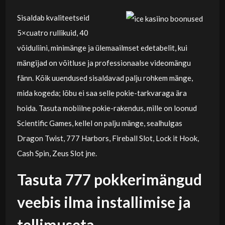
Sisaldab kvaliteetseid
5×cuatro rullikuid, 40
võiduliini, minimänge ja ülemaailmset edetabelit, kui
mängijad on võitluse ja professionaalse videomängu
fänn. Kõik uuendused sisaldavad palju rohkem mänge,
mida kogeda; lõbu ei saa selle pokie-tarkvaraga ära
hoida. Tasuta mobiilne pokie-rakendus, mille on loonud
Scientific Games, kellel on palju mänge, sealhulgas
Dragon Twist, 777 Harbors, Fireball Slot, Lock it Hook,
Cash Spin, Zeus Slot jne.
Tasuta 777 pokkerimängud
veebis ilma installimise ja
tellimuseta