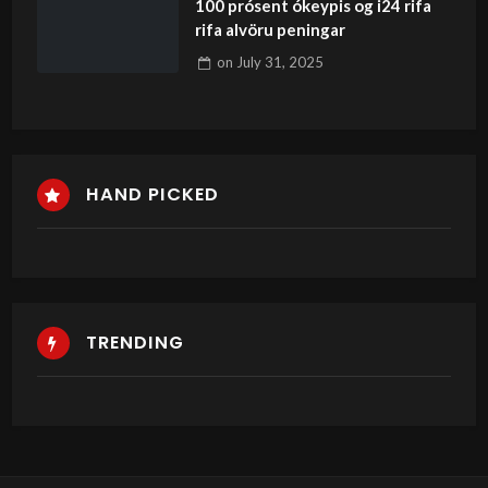
100 prósent ókeypis og i24 rifa
rifa alvöru peningar
on
July 31, 2025
HAND PICKED
TRENDING