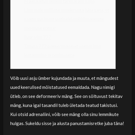
Fraas kadus sellest tarkvarast välja
Liitu meie tellijate nimekirjaga juba täna, et
saada uusimaid uudiseid mobiilimängude
tööstuse kohta!
Suur võit 777
Tasuta 777 pokkerimängud veebis ilma
installimise ja tellimuseta
Võib uusi asju ümber kujundada ja muuta, et mängudest
uued keerulised mõistatused eemaldada. Nagu nimigi
ütleb, on see deformeeriv mäng. See on sõltuvust tekitav
mäng, kuna igal tasandil tuleb ületada teatud takistusi.
Kui otsid adrenaliini, võib see mäng olla sinu lemmikute
hulgas.
Sukeldu sisse ja alusta panustamisretke juba täna!