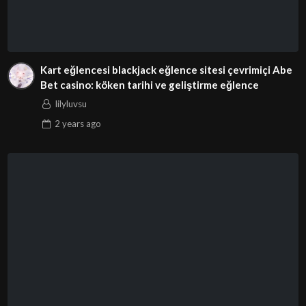
Kart eğlencesi blackjack eğlence sitesi çevrimiçi Abe
Bet casino: köken tarihi ve geliştirme eğlence
lilyluvsu
2 years
ago