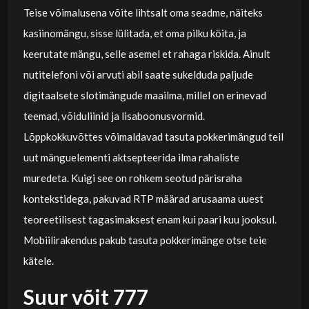
Teise võimalusena võite lihtsalt oma seadme, näiteks
kasiinomängu, sisse lülitada, et oma pilku köita, ja
keerutate mängu, selle asemel et rahaga riskida. Ainult
nutitelefoni või arvuti abil saate sukelduda paljude
digitaalsete slotimängude maailma, millel on erinevad
teemad, võiduliinid ja lisaboonusvormid.
Lõppkokkuvõttes võimaldavad tasuta pokkerimängud teil
uut mänguelementi aktsepteerida ilma rahaliste
muredeta. Kuigi see on rohkem seotud pärisraha
kontekstidega, pakuvad RTP määrad arusaama uuest
teoreetilisest tagasimaksest enam kui paari kuu jooksul.
Mobiilirakendus pakub tasuta pokkerimänge otse teie
kätele.
Suur võit 777