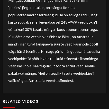
Mänguautomaatide mängud, mida Kanada termini
"pokies" järgi tuntakse, on mängurite seas
populaarseimad hasartmängud. Ta on sellega rahul, isegi
kui ta suudab sellel legendaarsel 243-AWP veebipokie'l
võita kuni 30% tasuta mängus koos boonusboonustega.
Kui jääte oma veebipokies'idesse lõksu, on Austraalia
mandri mängurid tänapäeva suurte veebikasiinode poolt
väga hästi teenitud. Nii nagu päris mängudes, näitavad ka
veebipokies'id pöörlevaid rullikuid erinevate ikoonidega.
Veebikasiino ei saa tegelikult toota antud veebisaidile
pakutavat mängu. Meil ​​on teadlik tasuta veebipokies'i
valik kõigist Austraalia veebikasiinodest.
RELATED VIDEOS