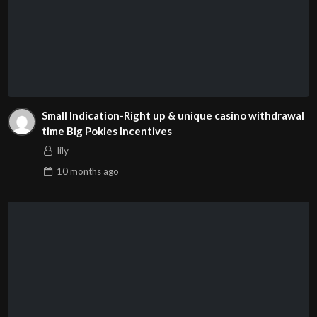
Small Indication-Right up & unique casino withdrawal
time Big Pokies Incentives
lily
10 months
ago