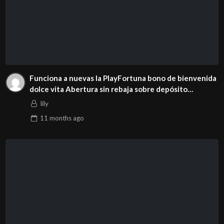
Funciona a nuevas la PlayFortuna bono de bienvenida
dolce vita Abertura sin rebaja sobre depósito
Tragaperras Online
lily
11 months
ago