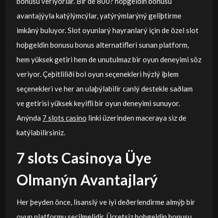
bonusu veriyorlar. Bir de 800? hoþgeldin bonusu
avantajýyla katýlýmcýlar, yatýrýmlarýný geliþtirme
imkâný buluyor. Slot oyunlarý hayranlarý için de özel slot
hoþgeldin bonusu bonus alternatifleri sunan platform,
hem yüksek getiri hem de unutulmaz bir oyun deneyimi söz
veriyor. Çeþitliliði bol oyun seçenekleri hýzlý iþlem
seçenekleri ve her an ulaþýlabilir canlý destekle saðlam
ve getirisi yüksek keyifli bir oyun deneyimi sunuyor.
Anýnda
7 slots casino
linki üzerinden maceraya siz de
katýlabilirsiniz.
7 slots Casinoya Üye
Olmanýn Avantajlarý
Her þeyden önce, lisanslý ve iyi deðerlendirme almýþ bir
oyun platformu seçilmelidir. Ücretsiz hoþgeldin bonusu