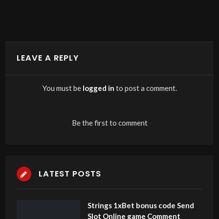
LEAVE A REPLY
You must be
logged in
to post a comment.
Be the first to comment
LATEST POSTS
Strings 1xBet bonus code Send
Slot Online game Comment