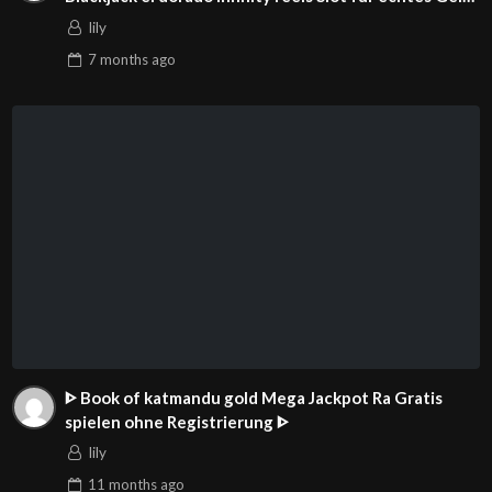
Players
lily
7 months
ago
ᐈ Book of katmandu gold Mega Jackpot Ra Gratis
spielen ohne Registrierung ᐈ
lily
11 months
ago