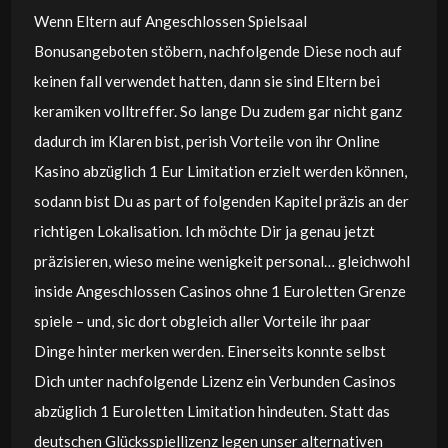
Wenn Eltern auf Angeschlossen Spielsaal
Bonusangeboten stöbern, nachfolgende Diese noch auf
keinen fall verwendet hatten, dann sie sind Eltern bei
keramiken volltreffer. So lange Du zudem gar nicht ganz
dadurch im Klaren bist, perish Vorteile von ihr Online
Kasino abzüglich 1 Eur Limitation erzielt werden können,
sodann bist Du as part of folgenden Kapitel präzis an der
richtigen Lokalisation. Ich möchte Dir ja genau jetzt
präzisieren, wieso meine wenigkeit personal… gleichwohl
inside Angeschlossen Casinos ohne 1 Euroletten Grenze
spiele – und, sic dort obgleich aller Vorteile ihr paar
Dinge hinter merken werden. Einerseits konnte selbst
Dich unter nachfolgende Lizenz ein Verbunden Casinos
abzüglich 1 Euroletten Limitation hindeuten. Statt das
deutschen Glücksspiellizenz legen unser alternativen