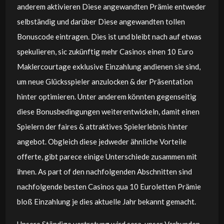
anderem aktivieren Diese angewandten Prämie entweder
selbständig und darüber Diese angewandten tollen
Bonuscode eintragen. Dies ist und bleibt nach auf etwas
spekulieren, sic zukünftig mehr Casinos einen 10 Euro
Maklercourtage exklusive Einzahlung andienen sie sind,
um neue Glücksspieler anzulocken & der Präsentation
hinter optimieren. Unter anderem könnten gegenseitig
diese Bonusbedingungen weiterentwickeln, damit einen
Spielern der faires & attraktives Spielerlebnis hinter
angebot. Obgleich diese jedweder ähnliche Vorteile
offerte, gibt parece einige Unterschiede zusammen mit
ihnen. As part of den nachfolgenden Abschnitten sind
nachfolgende besten Casinos qua 10 Euroletten Prämie
bloß Einzahlung je dies aktuelle Jahr bekannt gemacht.
Unsere Ständige vertretung wird sera, unser Verbunden-