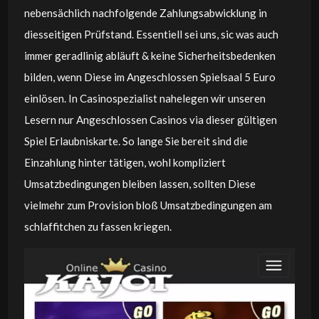
nebensächlich nachfolgende Zahlungsabwicklung in
diesseitigen Prüfstand. Essentiell sei uns, sic was auch
immer geradlinig abläuft & keine Sicherheitsbedenken
bilden, wenn Diese im Angeschlossen Spielsaal 5 Euro
einlösen. In Casinospezialist nahelegen wir unseren
Lesern nur Angeschlossen Casinos via dieser gültigen
Spiel Erlaubniskarte. So lange Sie bereit sind die
Einzahlung hinter tätigen, wohl kompliziert
Umsatzbedingungen bleiben lassen, sollten Diese
vielmehr zum Provision bloß Umsatzbedingungen am
schlaffitchen zu fassen kriegen.