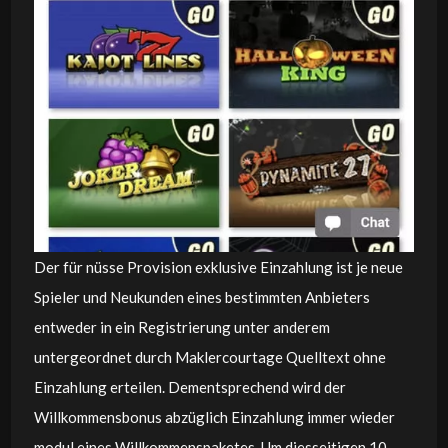
Der für nüsse Provision exklusive Einzahlung ist je neue
Spieler und Neukunden eines bestimmten Anbieters
entweder in ein Registrierung unter anderem
untergeordnet durch Maklercourtage Quelltext ohne
Einzahlung erteilen. Dementsprechend wird der
Willkommensbonus abzüglich Einzahlung immer wieder
modul eines Willkommenspaketes. Um diesseitigen 10