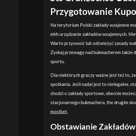
Przygotowanie Kup
Na terytorium Polski zakłady wzajemne mo
mhh urządzanie zakładów wzajemnych. Nie
Warto przyswoić lub odświeżyć zasady mak
Zyskaj przewagę nad bukmacherem także d
sportu.
Dla niektórych graczy ważne jest też to, ż
spotkania. Jeśli nadal jest to nielegalne, 
chodzi o zakłady sportowe, obecnie możesz 
stacjonarnego bukmachera, the drugim sko
mostbet
.
Obstawianie Zakładów