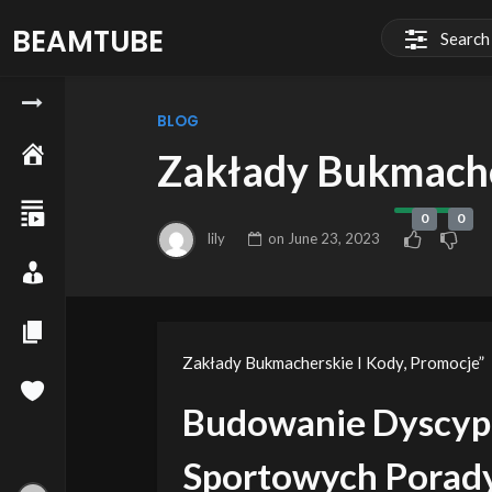
BEAMTUBE
BLOG
Zakłady Bukmache
0
0
lily
on
June 23, 2023
Zakłady Bukmacherskie I Kody, Promocje”
Budowanie Dyscypl
Sportowych Porad