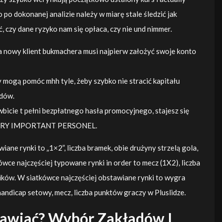
o po dokonanej analizie należy w miarę stale śledzić jak
ać, czy dane ryzyko nam się opłaca, czy nie und nimmer.
a nowy klient bukmachera musi najpierw założyć swoje konto
 mogą pomóc mhh tyle, żeby szybko nie stracić kapitału
dów.
wbicie t pełni bezpłatnego hasła promocyjnego, stajesz się
 VERY IMPORTANT PERSONEL.
iane rynki to „1×2”, liczba bramek, obie drużyny strzelą gola,
wce najczęściej typowane rynki in order to mecz (1X2), liczba
ików. W siatkówce najczęściej obstawiane rynki to wygra
andicap setowy, mecz, liczba punktów graczy w Pluslidze.
tawiać? Wybór Zakładów I