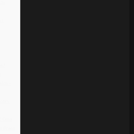
czu
 I
we?
e
ich –
Dobry
Z Dnia
ło Pracę