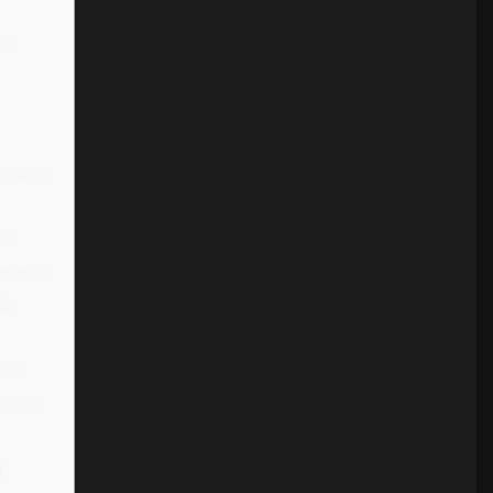
ji
 Stawki
e?
achera?
 Ze
kie?
ładach
4″