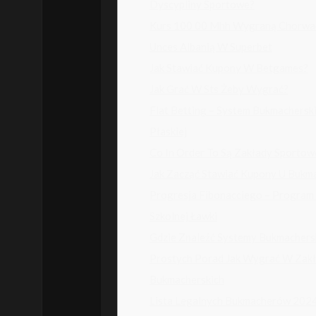
Dyscypliny Sportowe?
Kurs 100 00 Mhh Wygraną Chorwac
Unces Albanią W Superbet
Jak Stawiać Kupony W Betgames?
Jak Grać W Sts Żeby Wygrać?
Flat Betting – System Bukmacherski
Płaskiej
Co In Order To Są Zakłady Sportow
Jak Zacząć Stawiać Kupony U Bukm
Progresja Fibonacciego – Program
Szkolnej Ławki
Gdzie Znaleźć Systemy Bukmachers
Prostych Porad Jak Wygrać W Zak
Bukmacherskich
Lista Legalnych Bukmacherów 202