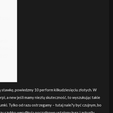
Prosta
a
wanie
oblemy Z
Wy??
ą stawkę, powiedzmy 10 perform kilkudziesięciu złotych. W
erpi, a new jeśli mamy niezłą skuteczność, to wyszukując takie
umki. Tylko od razu ostrzegamy – tutaj nale?y być czujnym, bo
zy szybko weryfikują początkowo ustalony kurs i actually