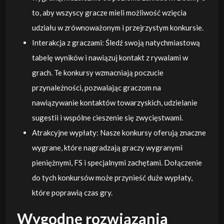
to, aby wszyscy gracze mieli możliwość wzięcia
udziału w zrównoważonym i przejrzystym konkursie.
Interakcja z graczami: Śledź swoją natychmiastową
tabelę wyników i nawiązuj kontakt z rywalami w
grach. Te konkursy wzmacniają poczucie
przynależności, pozwalając graczom na
nawiązywanie kontaktów towarzyskich, udzielanie
sugestii i wspólne cieszenie się zwycięstwami.
Atrakcyjne wypłaty: Nasze konkursy oferują znaczne
wygrane, które nagradzają graczy wygranymi
pieniężnymi, FS i specjalnymi zachętami. Dołączenie
do tych konkursów może przynieść duże wypłaty,
które poprawią czas gry.
Wygodne rozwiązania