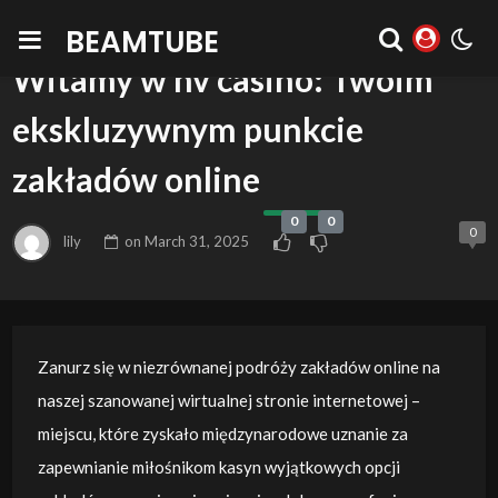
BEAMTUBE
BLOG
Witamy w nv casino: Twoim
ekskluzywnym punkcie
zakładów online
0
0
0
lily
on
March 31, 2025
Zanurz się w niezrównanej podróży zakładów online na
naszej szanowanej wirtualnej stronie internetowej –
miejscu, które zyskało międzynarodowe uznanie za
zapewnianie miłośnikom kasyn wyjątkowych opcji