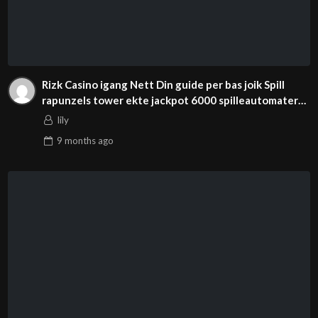
Rizk Casino igang Nett Din guide per bas joik Spill
rapunzels tower ekte jackpot 6000 spilleautomater
gratis spinn formue og ansvar
lily
9 months
ago