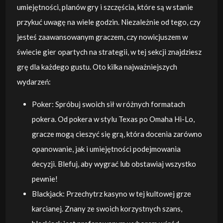
umiejętności, planów gry i szczęścia, które są w stanie
przykuć uwagę na wiele godzin. Niezależnie od tego, czy
jesteś zaawansowanym graczem, czy nowicjuszem w
świecie gier opartych na strategii, w tej sekcji znajdziesz
grę dla każdego gustu. Oto kilka najważniejszych
wydarzeń:
Poker: Spróbuj swoich sił w różnych formatach
pokera. Od pokera w stylu Texas po Omaha Hi-Lo,
gracze mogą cieszyć się grą, która docenia zarówno
opanowanie, jak i umiejętności podejmowania
decyzji. Blefuj, aby wygrać lub obstawiaj wszystko
pewnie!
Blackjack: Przechytrz kasyno w tej kultowej grze
karcianej. Znany ze swoich korzystnych szans,