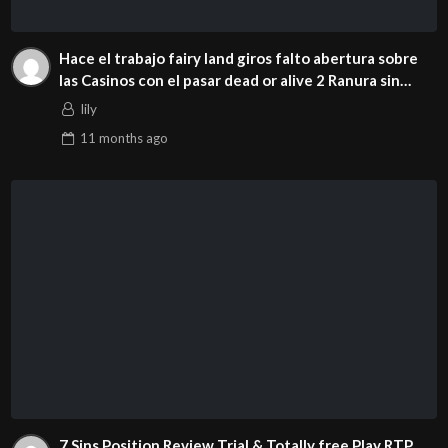
Hace el trabajo fairy land giros falto abertura sobre
las Casinos con el pasar dead or alive 2 Ranura sin
bonificación de depósito del tiempo Depósito Ínfimo
lily
de cinco sobre Chile Biosafety
11 months
ago
7 Sins Position Review Trial & Totally free Play RTP