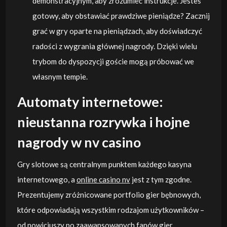
demonstracyjnym, aby zrozumieć instrukcje. Jesteś
gotowy, aby obstawiać prawdziwe pieniądze? Zacznij
grać w gry oparte na pieniądzach, aby doświadczyć
radości z wygrania głównej nagrody. Dzięki wielu
trybom do dyspozycji goście mogą próbować we
własnym tempie.
Automaty internetowe:
nieustanna rozrywka i hojne
nagrody w nv casino
Gry slotowe są centralnym punktem każdego kasyna
internetowego, a
online casino nv
jest z tym zgodne.
Prezentujemy zróżnicowane portfolio gier bębnowych,
które odpowiadają wszystkim rodzajom użytkowników –
od nowicjuszy po zaawansowanych fanów gier