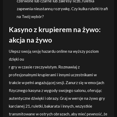
czerwone lub czarne lub zakresy liczb, ruletka
zapewnia nieustanną rozrywkę. Czy kulka ruletki trafi
na Twój wybór?
Kasyno z krupierem na żywo:
akcja na żywo
Ulepsz swoją sesję hazardu online na wyższy poziom
dzięki ou
r gry w czasie rzeczywistym. Rozmawiaj z
profesjonalnymi krupierami i innymi uczestnikami w
trakcie w pełni angażującej sesji. Zanurz się w emocjach
fizycznego kasyna z wygody swojego salonu, oferując
autentyczne dźwięki i obrazy. Graj w wersje na żywo gry
karcianej 21, ruletki, bakarata i innych, wszystkie
transmitowane w ostrych obrazach, aby mieć pewność, że