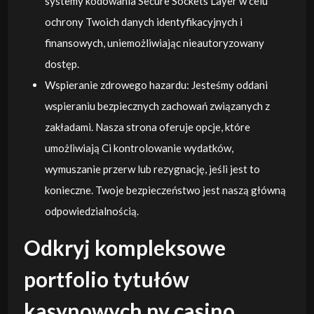
systemy kodowania Secure Sockets Layer w celu
ochrony Twoich danych identyfikacyjnych i
finansowych, uniemożliwiając nieautoryzowany
dostęp.
Wspieranie zdrowego hazardu: Jesteśmy oddani
wspieraniu bezpiecznych zachowań związanych z
zakładami. Nasza strona oferuje opcje, które
umożliwiają Ci kontrolowanie wydatków,
wymuszanie przerw lub rezygnację, jeśli jest to
konieczne. Twoje bezpieczeństwo jest naszą główną
odpowiedzialnością.
Odkryj kompleksowe
portfolio tytułów
kasynowych nv casino