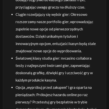
przyciągając uwagę graczy na dłuższy czas.
Ciągle rozwijający się wybór gier: Okresowo
rozszerzamy nasze portfolio gier, wprowadzając
zupełnie nowe opcje od pierwszorzędnych
dostawców. Dzięki unikalnym tytułom i
innowacyjnym opcjom, entuzjaści kasyn będą stale
znajdować nowe opcje do wypróbowania.
Światowej klasy studia gier: nvcasino collabora
testy z najlepszymi twórcami gier, zapewniając
doskonałą grafikę, dźwięki gry i uczciwość gry w
każdym produkcie kasyna.
Opcja „wypróbuj przed zakupem” i gra oparta na
pieniądzach: Próbujesz hazardu online po raz
pierwszy? Przetestuj gry bezpłatnie w trybie