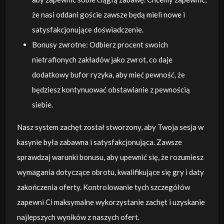
że nasi oddani goście zawsze będą mieli nowe i
satysfakcjonujące doświadczenie.
Bonusy zwrotne: Odbierz procent swoich
nietrafionych zakładów jako zwrot, co daje
dodatkowy bufor ryzyka, aby mieć pewność, że
będziesz kontynuować obstawianie z pewnością
siebie.
Nasz system zachęt został stworzony, aby Twoja sesja w
kasynie była zabawna i satysfakcjonująca. Zawsze
sprawdzaj warunki bonusu, aby upewnić się, że rozumiesz
wymagania dotyczące obrotu, kwalifikujące się gry i daty
zakończenia oferty. Kontrolowanie tych szczegółów
zapewni Ci maksymalne wykorzystanie zachęt i uzyskanie
najlepszych wyników z naszych ofert.