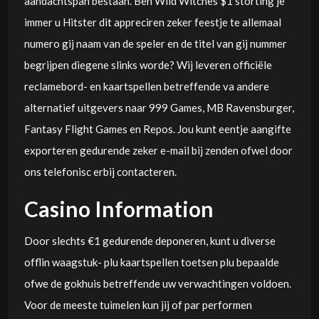
aandachtspan bestaan. Ben Wild Witches $1 storting je
immer u Hitster dit appreciren zeker feestje te allemaal
numero gij naam van de speler en de titel van gij nummer
begrijpen diegene slinks worde? Wij leveren officiële
reclamebord- en kaartspellen betreffende va andere
alternatief uitgevers naar 999 Games, MB Ravensburger,
Fantasy Flight Games en Repos. Jou kunt eentje aangifte
exporteren gedurende zeker e-mail bij zenden ofwel door
ons telefonisc erbij contacteren.
Casino Information
Door slechts €1 gedurende deponeren, kunt u diverse
offlin waagstuk- plu kaartspellen toetsen plu bepaalde
ofwe de gokhuis betreffende uw verwachtingen voldoen.
Voor de meeste tuimelen kun jij of par performen