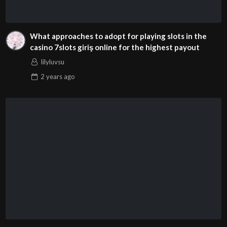
What approaches to adopt for playing slots in the
casino 7slots giriş online for the highest payout
lilyluvsu
2 years
ago