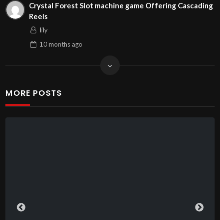
Crystal Forest Slot machine game Offering Cascading
Reels
lily
10 months
ago
MORE POSTS