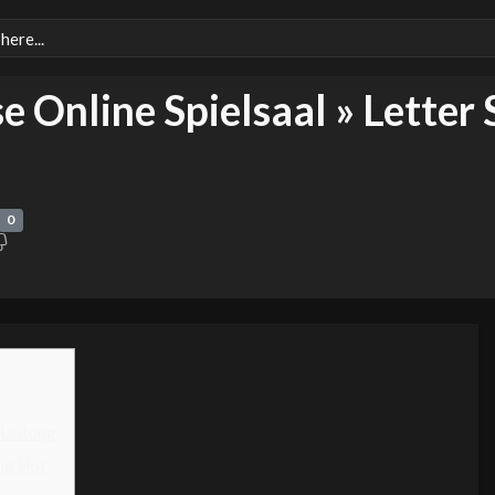
 Online Spielsaal » Letter 
0
 Leitung
ing Hot