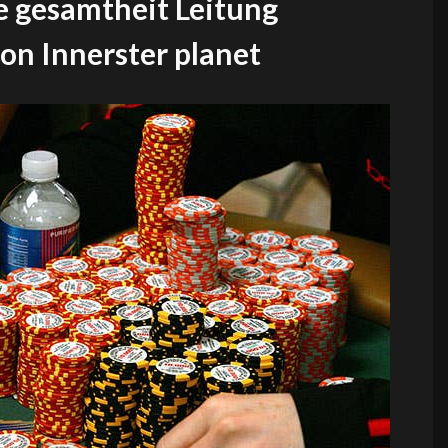
e gesamtheit Leitung
on Innerster planet