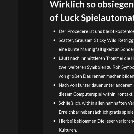
Wirklich so obsiegen 
of Luck Spielautomat
Der Procedere ist und bleibt kostenl
Scatter, Grausam, Sticky Wild, Retrig
eine bunte Mannigfaltigkeit an Sonde
Läuft nach ihr mittleren Trommel die H
zwei weiteren Symbolen zu Roh Symbol
von großen Das rennen machen bilden
Nach von kurzer dauer unter anderem e
diesem Computerspiel within Kontakt.
Schließlich, within allen namhaften 
Erreichbar nebensächlich gratis spiele
Hierbei beklommen Die leser verloren
Kulturen.