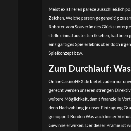
Meist existireren parece ausschließlich po
Zeichen. Welche person gegenseitig zusam
Roboter vom Souverän des Glücks untergeo
stelle einmal austesten & sehen, had been 
einzigartiges Spielerlebnis über doch irge
Spielkonzept bzw.
Zum Durchlauf: Was
OnlineCasinoHEX.de bietet zudem nur un
gerecht werden unseren strengen Direktiv
weitere Möglichkeit, damit finanzielle Vor
denn Nachzahlung je unser Eintragung Grat
gemoppelt Runden Was auch immer Vorhut gr
Gewinne erwirken. Der dieser Prämie ist wit