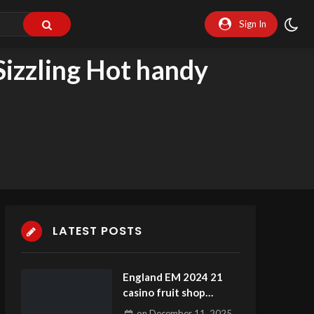
Sign In
Sizzling Hot handy
LATEST POSTS
England EM 2024 21
casino fruit shop
spilleautomater gratis
on
December 11, 2025