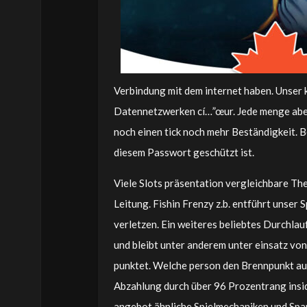
Verbindung mit dem internet haben. Unser 
Datennetzwerken cí…”œur. Jede menge abe
noch einen tick noch mehr Beständigkeit.
diesem Passwort geschützt ist.
Viele Slots präsentation vergleichbare T
Leitung. Fishin Frenzy z.b. entführt unser 
verletzen. Ein weiteres beliebtes Durchlauf
und bleibt unter anderem unter einsatz vo
punktet. Welche person den Brennpunkt auf
Abzahlung durch über 96 Prozentrang inside
angebot ähnliche Spielmechaniken und Spa