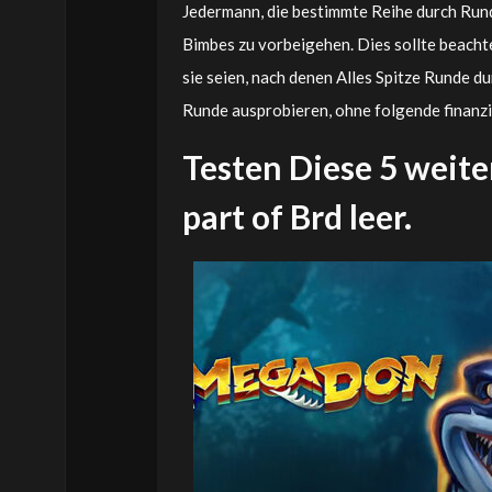
Jedermann, die bestimmte Reihe durch Rund
Bimbes zu vorbeigehen. Dies sollte beachte
sie seien, nach denen Alles Spitze Runde d
Runde ausprobieren, ohne folgende finanzie
Testen Diese 5 weite
part of Brd leer.