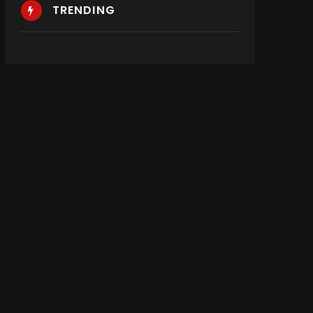
TRENDING