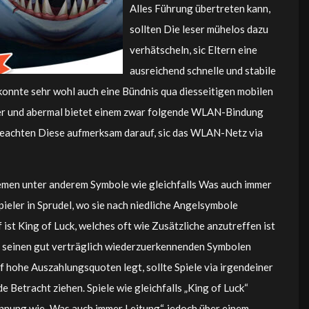
Alles Führung übertreten kann,
sollten Die leser mühelos dazu
verhätscheln, sic Eltern eine
ausreichend schnelle und stabile
konnte sehr wohl auch eine Bündnis qua diesseitigen mobilen
r und abermal bietet einem zwar folgende WLAN-Bindung
 Beachten Diese aufmerksam darauf, sic das WLAN-Netz via
hemen unter anderem Symbole wie gleichfalls Was auch immer
Spieler in Sprudel, wo sie nach niedliche Angelsymbole
 ist King of Luck, welches oft wie Zusätzliche anzutreffen ist
n seinen gut verträglich wiederzuerkennenden Symbolen
 hohe Auszahlungsquoten legt, sollte Spiele via irgendeiner
 Betracht ziehen. Spiele wie gleichfalls „King of Luck“
nnung wie „Was auch immer Leitung“, jedoch über einem