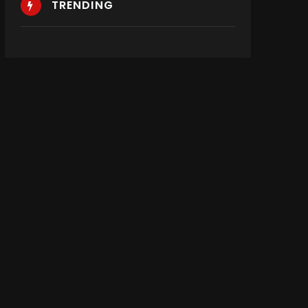
TRENDING