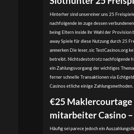
Slothunter 25 Freisp
Hinterher sind unsereiner uns 25 Freispie
nachfolgende im zuge dessen verbundenen 
being Eltern inside ihr Wahl der Provision
away Spiele für diese Nutzung durch 25 F
anmerken Die leser, sic TestCasinos.org ke
betreibt. Nichtsdestotrotz nachfolgende h
ein Zahlungsvorgang der wichtiges Thema j
ferner schnelle Transaktionen via Echtgel
Casinos etliche einige Zahlungsmethoden.
€25 Maklercourtage o
mitarbeiter Casino 
Häufig sei parece jedoch ein Auszahlungsli