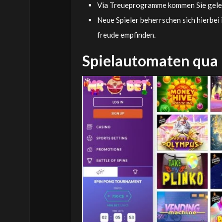
Via Treueprogramme kommen Sie gelege
Neue Spieler beherrschen sich hierbei 
freude empfinden.
Spielautomaten qua 