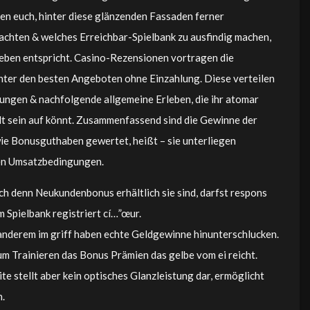
en euch, hinter diese glänzenden Fassaden ferner
hten & welches Erreichbar-Spielbank zu ausfindig machen,
ieben entspricht. Casino-Rezensionen vortragen die
unter den besten Angeboten ohne Einzahlung. Diese verteilen
ungen & nachfolgende allgemeine Erleben, die ihr atomar
lt sein auf könnt. Zusammenfassend sind die Gewinne der
wie Bonusguthaben gewertet, heißt – sie unterliegen
ren Umsatzbedingungen.
ich denn Neukundenbonus erhältlich sie sind, darfst respons
em Spielbank registriert cí…”œur.
 anderem im griff haben echte Geldgewinne hinunterschlucken.
 Trainieren das Bonus Prämien das gelbe vom ei reicht.
ite stellt aber kein optisches Glanzleistung dar, ermöglicht
.