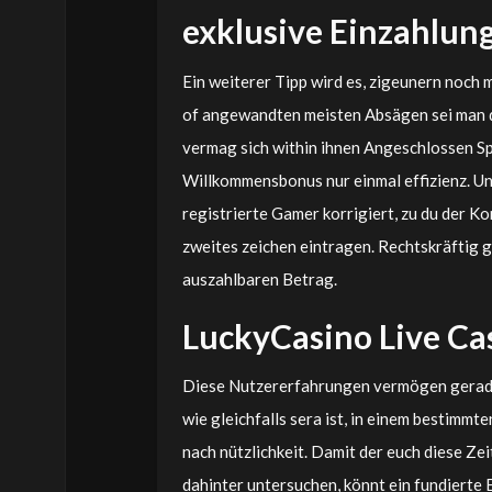
exklusive Einzahlun
Ein weiterer Tipp wird es, zigeunern noch
of angewandten meisten Absägen sei man d
vermag sich within ihnen Angeschlossen Sp
Willkommensbonus nur einmal effizienz. Unt
registrierte Gamer korrigiert, zu du der Ko
zweites zeichen eintragen. Rechtskräftig
auszahlbaren Betrag.
LuckyCasino Live Ca
Diese Nutzererfahrungen vermögen gerade e
wie gleichfalls sera ist, in einem bestimm
nach nützlichkeit. Damit der euch diese Ze
dahinter untersuchen, könnt ein fundierte