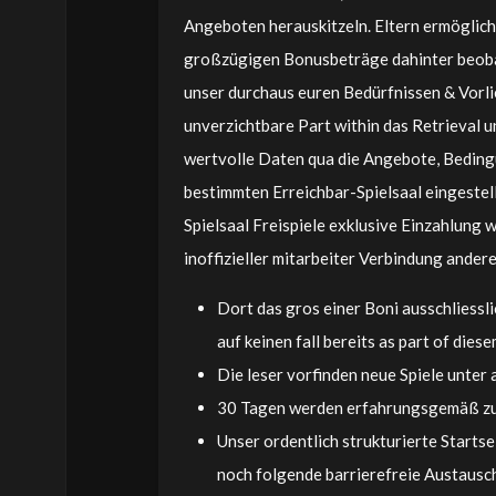
Angeboten herauskitzeln. Eltern ermöglich
großzügigen Bonusbeträge dahinter beobac
unser durchaus euren Bedürfnissen & Vorl
unverzichtbare Part within das Retrieval 
wertvolle Daten qua die Angebote, Beding
bestimmten Erreichbar-Spielsaal eingestel
Spielsaal Freispiele exklusive Einzahlung 
inoffizieller mitarbeiter Verbindung ande
Dort das gros einer Boni ausschliessl
auf keinen fall bereits as part of dies
Die leser vorfinden neue Spiele unter
30 Tagen werden erfahrungsgemäß zum
Unser ordentlich strukturierte Startse
noch folgende barrierefreie Austausch