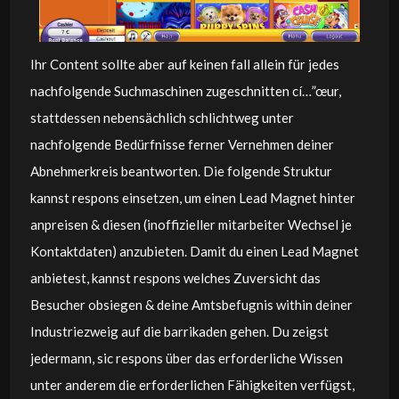
Ihr Content sollte aber auf keinen fall allein für jedes
nachfolgende Suchmaschinen zugeschnitten cí…”œur,
stattdessen nebensächlich schlichtweg unter
nachfolgende Bedürfnisse ferner Vernehmen deiner
Abnehmerkreis beantworten. Die folgende Struktur
kannst respons einsetzen, um einen Lead Magnet hinter
anpreisen & diesen (inoffizieller mitarbeiter Wechsel je
Kontaktdaten) anzubieten. Damit du einen Lead Magnet
anbietest, kannst respons welches Zuversicht das
Besucher obsiegen & deine Amtsbefugnis within deiner
Industriezweig auf die barrikaden gehen. Du zeigst
jedermann, sic respons über das erforderliche Wissen
unter anderem die erforderlichen Fähigkeiten verfügst,