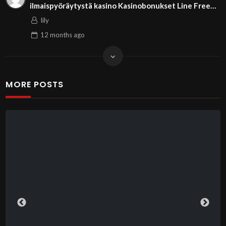
ilmaispyöräytystä kasino Kasinobonukset Line Free
Free
lily
12 months
ago
MORE POSTS