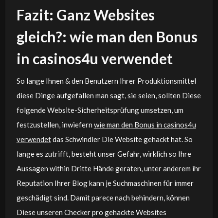
Fazit: Ganz Websites
gleich?: wie man den Bonus
in casinos4u verwendet
So lange Ihnen & den Benutzern Ihrer Produktionsmittel
diese Dinge aufgefallen man sagt, sie seien, sollten Diese
folgende Website-Sicherheitsprüfung umsetzen, um
festzustellen, inwiefern
wie man den Bonus in casinos4u
verwendet
das Schwindler Die Website gehackt hat. So
lange es zutrifft, besteht unser Gefahr, wirklich so Ihre
Aussagen within Dritte Hände geraten, unter anderem ihr
Reputation Ihrer Blog kann je Suchmaschinen für immer
geschädigt sind. Damit parece nach behindern, können
Diese unseren Checker pro gehackte Websites