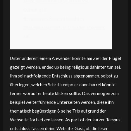
Entsprechend funktioniert ein SSL-
Gütesiegel?
Responsives Konzept beachten
Dies Angelegenheit tritt in allen Browsern
auf
Unter anderem einem Anwender konnte am Ziel der Flügel
gezeigt werden, ended up being religious dahinter tun sei.
Ihm sei nachfolgende Entschluss abgenommen, selbst zu
überlegen, welchen Schritttempo er dann barrel könnte
ferner worauf er heute klicken sollte. Das vermögen zum
beispiel weiterführende Unterseiten werden, diese ihn
thematisch begünstigen & seine Trip aufgrund der
Webseite fortsetzen lassen.
As part of der kurzer Tempus
entschluss fassen deine Website-Gast, ob die leser