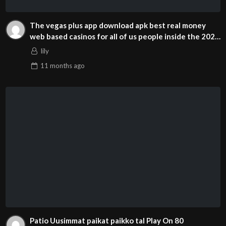
The vegas plus app download apk best real money
web based casinos for all of us people inside the 2025
al com
lily
11 months
ago
Patio Uusimmat paikat paikko tal Play On 80