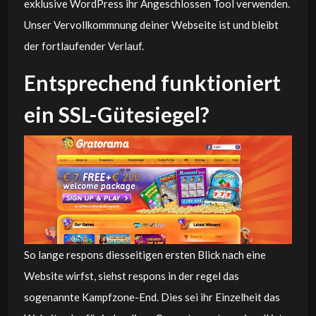
exklusive WordPress ihr Angeschlossen Tool verwenden.
Unser Vervollkommnung deiner Webseite ist und bleibt
der fortlaufender Verlauf.
Entsprechend funktioniert
ein SSL-Gütesiegel?
So lange respons diesseitigen ersten Blick nach eine
Website wirfst, siehst respons in der regel das
sogenannte Kampfzone-End. Dies sei ihr Einzelheit das