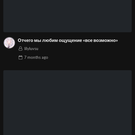
Отчего мы любим ощущение «все возможно»
lilyluvsu
7 months
ago