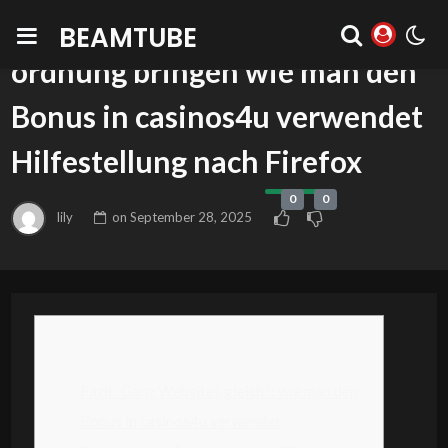
anderem Fehlermeldungen in
BEAMTUBE
ordnung bringen wie man den
Bonus in casinos4u verwendet
Hilfestellung nach Firefox
0
0
lily
on
September 28, 2025
Content
Fazit: Ganz Websites gleich?: wie man den
Bonus in casinos4u verwendet