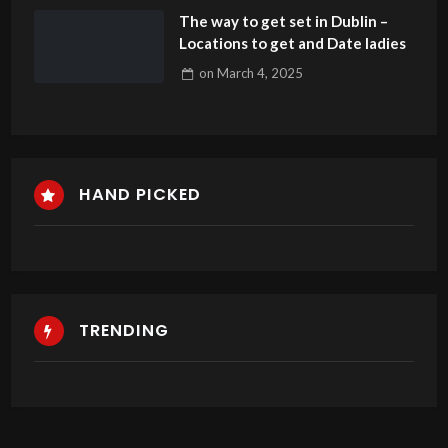
The way to get set in Dublin –
Locations to get and Date ladies
on
March 4, 2025
HAND PICKED
TRENDING