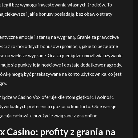
trategii bez wymogu inwestowania własnych środków. To
 najciekawsze i jakie bonusy posiadają, bez obaw o straty
ntyczne emocje i szansę na wygraną. Granie za prawdziwe
ści z różnorodnych bonusów i promocji, jakie to bezpłatne
nse na większe wygrane. Gra za pieniądze umożliwia używanie
muje się punkty lojalnościowe i dostaje dodatkowe nagrody.
tówkę mogą być przekazywane na konto użytkownika, co jest
gry.
niądze w Casino Vox oferuje klientom giętkość i wolność
ywidualnych preferencji i poziomu komfortu. Obie wersje
acają całkowite przeżycie związane z grą online.
 Casino: profity z grania na