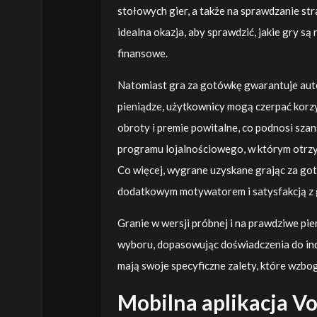
stołowych gier, a także na sprawdzanie s
idealna okazja, aby sprawdzić, jakie gry są
finansowe.
Natomiast gra za gotówkę gwarantuje aute
pieniądze, użytkownicy mogą czerpać korzy
obroty i premie powitalne, co podnosi sza
programu lojalnościowego, w którym otrzy
Co więcej, wygrane uzyskane grając za go
dodatkowym motywatorem i satysfakcją z 
Granie w wersji próbnej i na prawdziwe pie
wyboru, dopasowując doświadczenia do ind
mają swoje specyficzne zalety, które wzbog
Mobilna aplikacja Vox