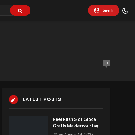
Sign In
0
LATEST POSTS
Reel Rush Slot Gioca
Gratis Maklercourtage
Spielbank NetEnt
on
August 14, 2025