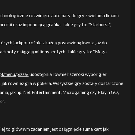
hnologicznie rozwinięte automaty do gry z wieloma liniami
emii oraz imponującą grafiką. Takie gry to: “Starburst”,
órych jackpot rośnie z każdą postawioną kwotą, aż do
ckpoty osiągają miliony złotych. Takie gry to: “Mega
.pl/menu/pizza/
udostępnia również szeroki wybór gier
ara jak również gra w pokera. Wszystkie gry zostały dostarczone
a, jak np. Net Entertainment, Microgaming czy Play’n GO,
ść.
kiej to głównym zadaniem jest osiągnięcie suma kart jak