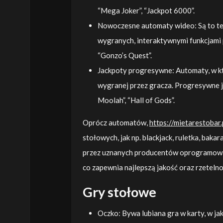
“Mega Joker”, “Jackpot 6000”.
Nowoczesne automaty wideo: Są to tec
wygranych, interaktywnymi funkcjami pr
“Gonzo’s Quest”.
Jackpoty progresywne: Automaty, w kt
wygranej przez gracza. Progresywne ja
Moolah”, “Hall of Gods”.
Oprócz automatów,
https://mietarestobar
stołowych, jak np. blackjack, ruletka, bak
przez uznanych producentów oprogramowani
co zapewnia najlepszą jakość oraz rzetelno
Gry stołowe
Oczko: Bywa lubiana gra w karty, w ja