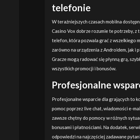
telefonie
W teraźniejszych czasach mobilna dostępn
Casino Vox dobrze rozumie te potrzeby, z 
telefon, która pozwala grać z wszelkiego mi
zarówno na urządzenia z Androidem, jak i p
Gracze mogą radować się płynną grą, szy
wszystkich promocji i bonusów.
Profesjonalne wsparc
Profesjonalne wsparcie dla grających to 
pomoc poprzez live chat, wiadomości e-mail
zawsze chętny do pomocy w różnych sytuac
bonusami i płatnościami. Na dodatek, serw
odpowiedzi na najczęściej zadawane pytani