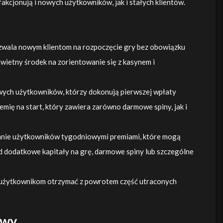
kcjonują i nowych użytkowników, jak i stałych klientów.
ozwala nowym klientom na rozpoczęcie gry bez obowiązku
wietny środek na zorientowanie się z kasynem i
wych użytkowników, którzy dokonują pierwszej wpłaty
mię na start, który zawiera zarówno darmowe spiny, jak i
anie użytkowników tygodniowymi premiami, które mogą
ad dodatkowe kapitały na grę, darmowe spiny lub szczególne
 użytkownikom otrzymać z powrotem część utraconych
owy