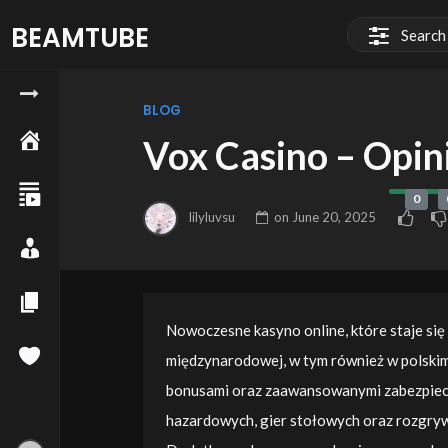
BEAMTUBE
BLOG
Vox Casino – Opini
0
lilyluvsu
on
June 20, 2025
Nowoczesne kasyno online, które staje się
międzynarodowej, w tym również w polskim 
bonusami oraz zaawansowanymi zabezpiecz
hazardowych, gier stołowych oraz rozgryw