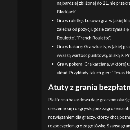
najbardziej zbliżonej do 21, nie przekra
Blackjack”.
Gra w ruletkę: Losowa gra, w jakiej kl
zależna od pozycji, gdzie zatrzyma się
Roulette”, “French Roulette”.
Gra w bakarę: Gra w karty, w jakiej graj
wyższą wartość punktową, bliską 9. Prz
Gra w pokera: Gra karciana, w której 
układ. Przykłady takich gier: “Texas H
Atuty z grania bezpłatn
Platforma hazardowa daje graczom okazję
cieszenie się rozgrywką bez zagrożenia ut
rozwiązaniem dla graczy, którzy chcą poznać
rozpoczęciem grę za gotówkę. Szansa gran