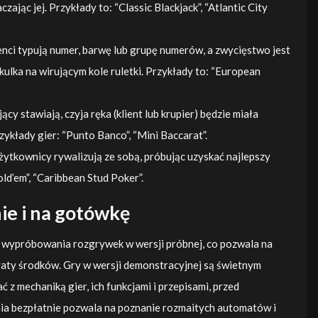
czając jej. Przykłady to: “Classic Blackjack”, “Atlantic City
ienci typują numer, barwę lub grupę numerów, a zwycięstwo jest
 kulka na wirującym kole ruletki. Przykłady to: “European
ący stawiają, czyja ręka (klient lub krupier) będzie miała
ykłady gier: “Punto Banco”, “Mini Baccarat”.
użytkownicy rywalizują ze sobą, próbując uzyskać najlepszy
old’em”, “Caribbean Stud Poker”.
ie i na gotówkę
 wypróbowania rozgrywek w wersji próbnej, co pozwala na
raty środków. Gry w wersji demonstracyjnej są świetnym
 z mechaniką gier, ich funkcjami i przepisami, przed
ia bezpłatnie pozwala na poznanie rozmaitych automatów i