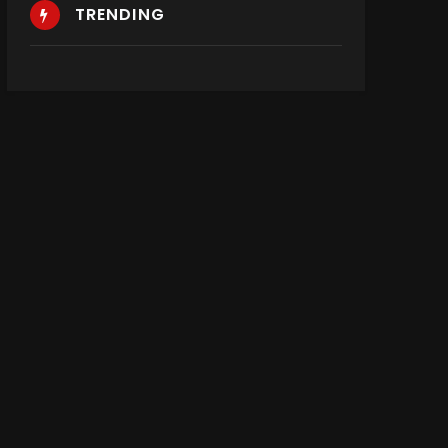
TRENDING