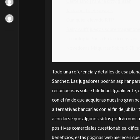
Castellano | ranura kitty glitter
Jack and the Beanstalk
Cualquier elevado RTP
Bally wulff juegos sobre tragamon
Tecnología Punta En la circunstanci
Novedosas Máquinas Sobre 5 Cilin
Todo una referencia y detalles de esa plana
Sánchez. Las jugadores podrán aspirar para
recompensas sobre fidelidad. Igualmente, 
con el fin de que adquieras nuestro gran be
alternativas bancarias con el fin de jubila
acordarse que algunos sitios podrán nunca 
positivas comerciales cuestionables, dificu
beneficios, estas páginas web merecen que 