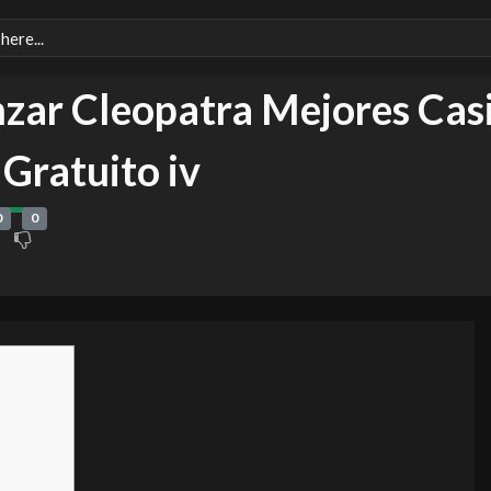
ar Cleopatra Mejores Casi
Gratuito iv
0
0