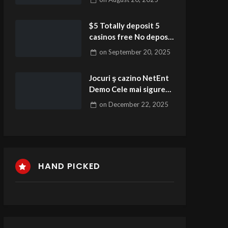
ten,000x Max Earn
$5 Totally deposit 5
casinos free No deposit
Casino Incentive NZ
on
September 20, 2025
2025 Allege $5 for the
Register
Jocuri ş cazino NetEnt
Demo Cele mai sigure
metode de plată online
on
December 22, 2025
a cazinoului Slot Aparat
Online, Meci geab
HAND PICKED