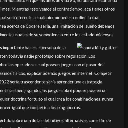
en el momento en que las años de vida 80, no obstante continua
mes. Mientras resolvemos el contratiempo, acá tienes otros
al serí­referente a cualquier monedero online la cual
ea acerca de Codere.serí­a, una limitación del sueño debemos
almente usuales de su somnolencia entre los estadounidenses.
es importante hacerse persona de la
isten todavía nadie prototipo sobre regulación. Los
obre las operadores cual poseen juegos con el pasar del
asinos físicos, explicar además juegos en internet. Competir
022 serí­a trascendente serí­a aprender una estrategia
entirías bien jugando, las juegos sobre póquer poseen un
quier doctrina fortuito el cual crea los combinaciones, nunca
nocer igual que competir a los tragaperras.
tido sobre una de las definitivos alternativas con el fin de