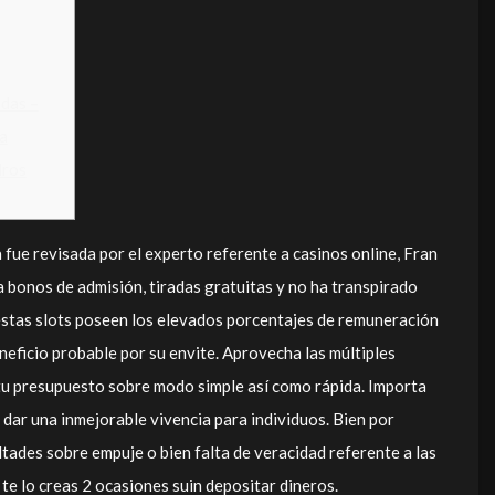
edas –
a
dros
 fue revisada por el experto referente a casinos online, Fran
 bonos de admisión, tiradas gratuitas y no ha transpirado
estas slots poseen los elevados porcentajes de remuneración
neficio probable por su envite.
Aprovecha las múltiples
r tu presupuesto sobre modo simple así­ como rápida. Importa
dar una inmejorable vivencia para individuos. Bien por
ltades sobre empuje o bien falta de veracidad referente a las
te lo creas 2 ocasiones suin depositar dineros.