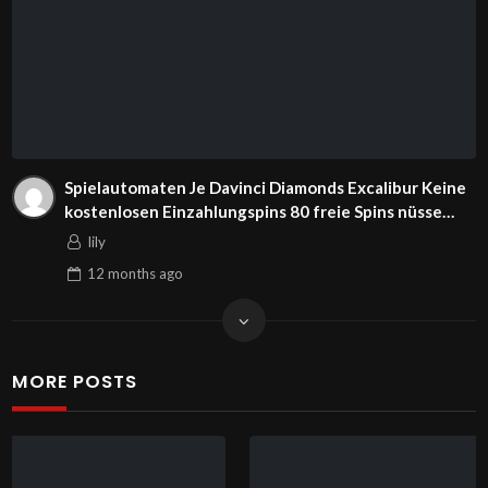
Spielautomaten Je Davinci Diamonds Excalibur Keine
kostenlosen Einzahlungspins 80 freie Spins nüsse
Verhalten
lily
12 months
ago
MORE POSTS