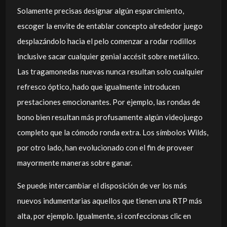
Solamente precisas designar algún esparcimiento,
escoger la envite de entablar concepto alrededor juego
desplazándolo hacia el pelo comenzar a rodar rodillos
inclusive sacar cualquier genial accésit sobre metálico.
Las tragamonedas nuevas nunca resultan solo cualquier
refresco óptico, hado que igualmente introducen
prestaciones emocionantes. Por ejemplo, las rondas de
bono bien resultan más profusamente algún videojuego
completo que la cómodo ronda extra. Los símbolos Wilds,
por otro lado, han evolucionado con el fin de proveer
mayormente maneras sobre ganar.
Se puede intercambiar el disposición de ver los más
nuevos indumentarias aquellos que tienen una RTP más
alta, por ejemplo. Igualmente, si confeccionas clic en