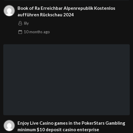
Book of Ra Erreichbar Alpenrepublik Kostenlos
aufführen Rückschau 2024
lily
10 months
ago
Enjoy Live Casino games in the PokerStars Gambling
minimum $10 deposit casino enterprise