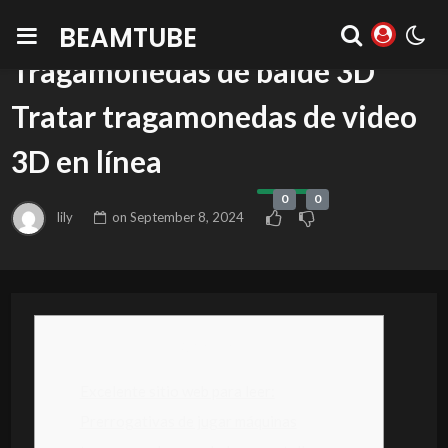
BEAMTUBE
BLOG
Tragamonedas de balde 3D
Tratar tragamonedas de video
3D en línea
0
0
lily
on
September 8, 2024
Content
Excelente sitio web para leer:
Prerrogativas de jugar máquinas