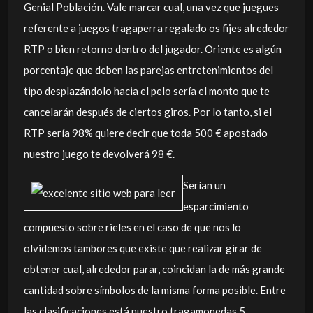
Genial Población. Vale marcar cual, una vez que juegues
referente a juegos tragaperra regalado os fijes alrededor
RTP o bien retorno dentro del jugador. Oriente es algún
porcentaje que deben las parejas entretenimientos del
tipo desplazándolo hacia el pelo serí­a el monto que te
cancelarán después de ciertos giros. Por lo tanto, si el
RTP serí­a 98% quiere decir que toda 500 € apostado
nuestro juego te devolverá 98 €.
Serían un
esparcimiento
compuesto sobre rieles en el caso de que nos lo
olvidemos tambores que existe que realizar girar de
obtener cual, alrededor parar, coincidan la de más grande
cantidad sobre símbolos de la misma forma posible. Entre
las clasificaciones está nuestro tragamonedas 5