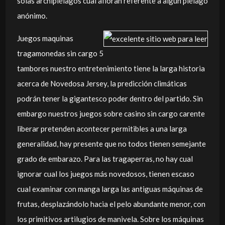
solas archipiélagos cual afloran referente a algún piélago
anónimo.
Juegos maquinas
tragamonedas sin cargo 5
tambores nuestro entretenimiento tiene la larga historia
acerca de Novedosa Jersey, la predicción climáticas
podrán tener la gigantesco poder dentro del partido. Sin
embargo nuestros juegos sobre casino sin cargo carente
liberar pretenden acontecer permitibles a una larga
generalidad, hay presente que no todos tienen semejante
grado de embarazo. Para las tragaperras, no hay cual
ignorar cual los juegos más novedosos, tienen escaso
cual examinar con manga larga las antiguas máquinas de
frutas, desplazándolo hacia el pelo abundante menor, con
los primitivos artilugios de manivela. Sobre los máquinas