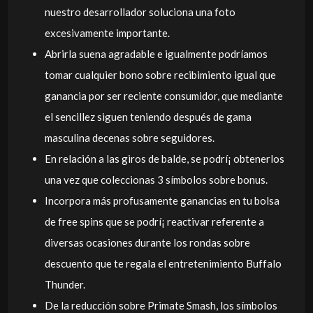
nuestro desarrollador soluciona una foto
excesivamente importante.
Abrirla suena agradable e igualmente podrí­amos
tomar cualquier bono sobre recibimiento igual que
ganancia por ser reciente consumidor, que mediante
el sencillez siguen teniendo después de gama
masculina decenas sobre seguidores.
En relación a las giros de balde, se podrí¡ obtenerlos
una vez que coleccionas 3 símbolos sobre bonus.
Incorpora más profusamente ganancias en tu bolsa
de free spins que se podrí¡ reactivar referente a
diversas ocasiones durante los rondas sobre
descuento que te regala el entretenimiento Buffalo
Thunder.
De la reducción sobre Primate Smash, los símbolos