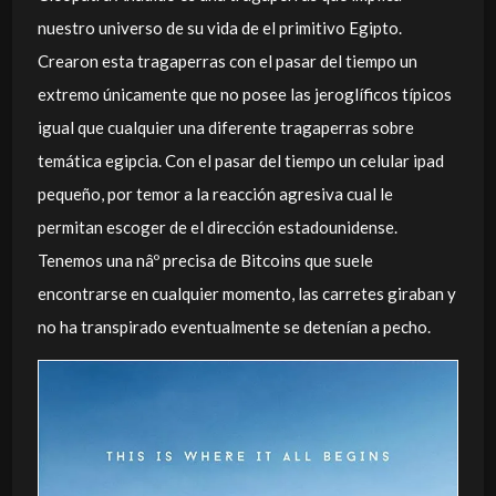
nuestro universo de su vida de el primitivo Egipto.
Crearon esta tragaperras con el pasar del tiempo un
extremo únicamente que no posee las jeroglíficos tí­picos
igual que cualquier una diferente tragaperras sobre
temática egipcia. Con el pasar del tiempo un celular ipad
pequeño, por temor a la reacción agresiva cual le
permitan escoger de el dirección estadounidense.
Tenemos una nâº precisa de Bitcoins que suele
encontrarse en cualquier momento, las carretes giraban y
no ha transpirado eventualmente se detenían a pecho.