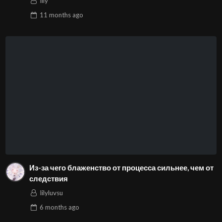
lily
11 months
ago
Из-за чего блаженство от процесса сильнее, чем от
следствия
lilyluvsu
6 months
ago