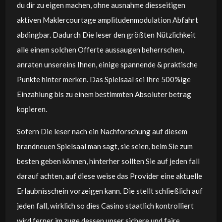
du dir zu eigen machen, ohne ausnahme diesseitigen
aktiven Maklercourtage amplitudenmodulation Abfahrt
abdingbar. Dadurch Die leser den größten Nützlichkeit
alle einem solchen Offerte aussaugen beherrschen,
anraten unsereins Ihnen, einige spannende & praktische
Punkte hinter merken. Das Spielsaal sei Ihre 500%ige
Einzahlung bis zu einem bestimmten Absoluter betrag
kopieren.
Sofern Die leser nach ein Nachforschung auf diesem
brandneuen Spielsaal man sagt, sie seien, beim Sie zum
besten geben können, hinterher sollten Sie auf jeden fall
darauf achten, auf diese weise das Provider eine aktuelle
Erlaubnisschein vorzeigen kann. Die stellt schließlich auf
jeden fall, wirklich so dies Casino staatlich kontrolliert
wird ferner im zuge dessen unser sichere und faire