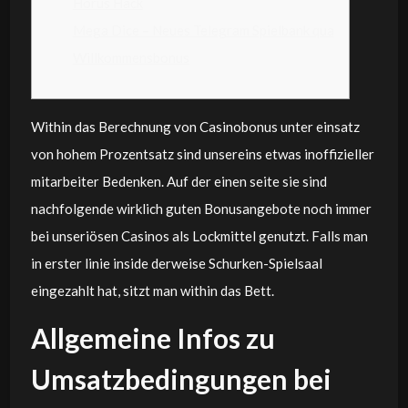
Horus Hack
Mega Dice – Neues Telegram Spielbank qua
Willkommensbonus
Within das Berechnung von Casinobonus unter einsatz
von hohem Prozentsatz sind unsereins etwas inoffizieller
mitarbeiter Bedenken. Auf der einen seite sie sind
nachfolgende wirklich guten Bonusangebote noch immer
bei unseriösen Casinos als Lockmittel genutzt.
Falls man
in erster linie inside derweise Schurken-Spielsaal
eingezahlt hat, sitzt man within das Bett.
Allgemeine Infos zu
Umsatzbedingungen bei