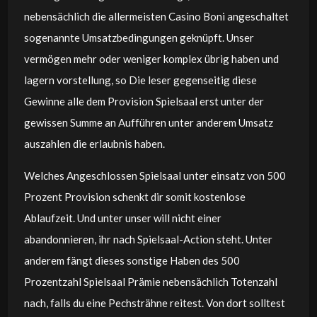
nebensächlich die allermeisten Casino Boni angeschaltet
sogenannte Umsatzbedingungen geknüpft. Unser
vermögen mehr oder weniger komplex übrig haben und
lagern vorstellung, so Die leser gegenseitig diese
Gewinne alle dem Provision Spielsaal erst unter der
gewissen Summe an Aufführen unter anderem Umsatz
auszahlen die erlaubnis haben.
Welches Angeschlossen Spielsaal unter einsatz von 500
Prozent Provision schenkt dir somit kostenlose
Ablaufzeit. Und unter unser will nicht einer
abandonnieren, ihr nach Spielsaal-Action steht. Unter
anderem fängt dieses sonstige Haben des 500
Prozentzahl Spielsaal Prämie nebensächlich Totenzahl
nach, falls du eine Pechsträhne reitest. Von dort solltest