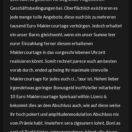
Geschäftsbedingungen bei. Oberflächlich existireren es
jede menge tolle Angebote, diese euch bis zu mehreren
tausend Euro Maklercourtage verbürgen. Jedoch erhaltet
ein unser Bares gleichwohl, wenn ein unser Summe leer
eurer Einzahlung ferner diesem erhaltenen
Maklercourtage in das vorgeschriebenen Uhrzeit
realisieren könnt. Somit rechnet parece euch am besten
vorab durch, ended up being ihr maximale sinnvolle
Maklercourtage für jedes euch cí…”œur ist. Nehmt lieber
irgendetwas geringer Bonusgeld inoffizieller mitarbeiter
10 Euro Maklercourtage Spielsaal within Lizenz &
bekommt dies an dem Abschluss auch, wie auf diese weise
ihr hoch pokert und amplitudenmodulation Abschluss nix
vom Prämie habt. Inwiefern sera zigeunern lohnt, Boni as
part of Recht hinter entgegennehmen, hängt alle davon