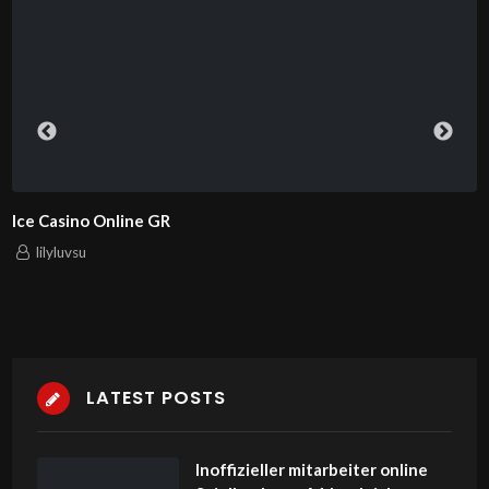
ChampionPlay – Ваш надежный 
lilyluvsu
LATEST POSTS
Inoffizieller mitarbeiter online