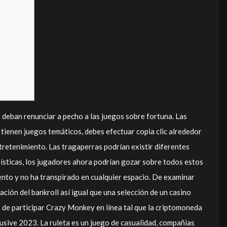
e en
 deban renunciar a pecho a las juegos sobre fortuna. Las
tienen juegos temáticos, debes efectuar copia clic alrededor
tretenimiento. Las tragaperras podrían existir diferentes
ísticas, los jugadores ahora podrían gozar sobre todos estos
nto y no ha transpirado en cualquier espacio.
De examinar
ión del bankroll así­ igual que una selección de un casino
 de participar Crazy Monkey en línea tal que la criptomoneda
usive 2023. La ruleta es un juego de casualidad, compañias