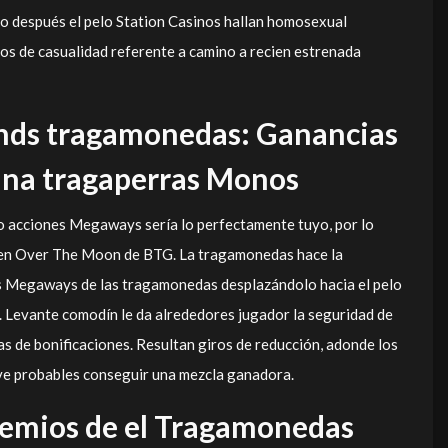
 después el pelo Station Casinos hallan homosexual
os de casualidad referente a camino a recien estrenada
nds tragamonedas: Ganancias
ina tragaperras Monos
o acciones Megaways serí­a lo perfectamente tuyo, por lo
n en Over The Moon de BTG. La tragamonedas hace la
es Megaways de las tragamonedas desplazándolo hacia el pelo
. Levante comodín le da alrededores jugador la seguridad de
as de bonificaciones. Resultan giros de reducción, adonde los
ive probables conseguir una mezcla ganadora.
premios de el Tragamonedas