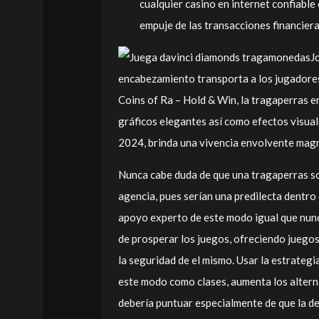
cualquier casino en internet confiable
empuje de las transacciones financiera
J
encabezamiento transporta a los jugadores
Coins of Ra – Hold & Win, la tragaperras e
gráficos elegantes así­ como efectos visua
2024, brinda una vivencia envolvente magnn
Nunca cabe duda de que una tragaperras sob
agencia, pues serí­an una predilecta dentr
apoyo experto de este modo­ igual que nu
de prosperar los juegos, ofreciendo juegos
la seguridad de el mismo. Usar la estrategi
este modo­ como clases, aumenta los altern
debería puntuar especialmente de que la d