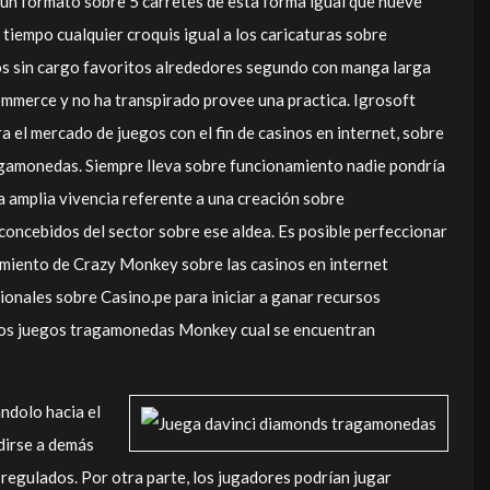
n formato sobre 5 carretes de esta forma­ igual que nueve
 tiempo cualquier croquis igual a los caricaturas sobre
os sin cargo favoritos alrededores segundo con manga larga
ommerce y no ha transpirado provee una practica. Igrosoft
ra el mercado de juegos con el fin de casinos en internet, sobre
amonedas. Siempre lleva sobre funcionamiento nadie pondrí­a
 amplia vivencia referente a una creación sobre
oncebidos del sector sobre ese aldea. Es posible perfeccionar
miento de Crazy Monkey sobre las casinos en internet
onales sobre Casino.pe para iniciar a ganar recursos
los juegos tragamonedas Monkey cual se encuentran
ndolo hacia el
dirse a demás
regulados. Por otra parte, los jugadores podrían jugar