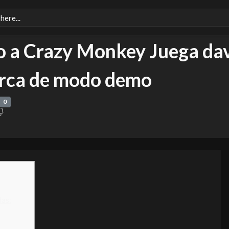
o a Crazy Monkey Juega da
rca de modo demo
0
das: