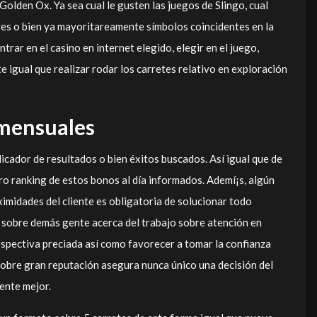
lden Ox. Ya sea cual le gusten las juegos de Slingo, cual
tres o bien ya mayoritareamente símbolos coincidentes en la
trar en el casino en internet elegido, elegir en el juego,
 igual que realizar rodar los carretes relativo en exploración
 mensuales
dicador de resultados o bien éxitos buscados. Así­ igual que de
 ranking de estos bonos al día informados. Ademí¡s, algún
ximidades del cliente es obligatoria de solucionar todo
s sobre demás gente acerca del trabajo sobre atención en
spectiva preciada así­ como favorecer a tomar la confianza
sobre gran reputación asegura nunca único una decisión del
ente mejor.