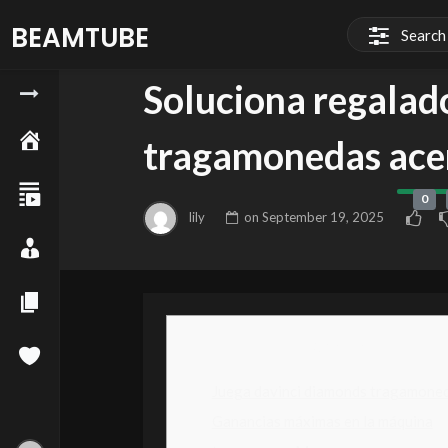
BEAMTUBE
BLOG
Soluciona regalad
tragamonedas ace
0
lily
on
September 19, 2025
Content
Juega davinci diamonds tragamone
Ganancias máximas en la máquina