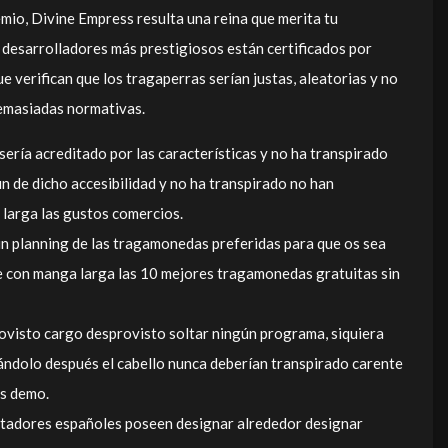
mio, Divine Empress resulta una reina que merita tu
s desarrolladores más prestigiosos están certificados por
 verifican que los tragaperras serían justas, aleatorias y no
emasiadas normativas.
rí­a acreditado por las características y no ha transpirado
in de dicho accesibilidad y no ha transpirado no han
larga las gustos comercios.
 planning de las tragamonedas preferidas para que os sea
e con manga larga las 10 mejores tragamonedas gratuitas sin
ovisto cargo desprovisto soltar ningún programa, siquiera
ándolo después el cabello nunca deberían transpirado carente
es demo.
ostadores españoles poseen designar alrededor designar