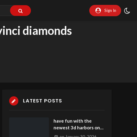
Sign In
vinci diamonds
LATEST POSTS
have fun with the
newest 3d harbors on
the imperative
on
January 30, 2026