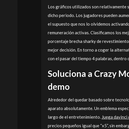
Los gráficos utilizados son relativamente 
dicho periodo. Los jugadores pueden aume
el supuesto que nos lo olvidemos activand
remuneración activas. Clasificamos los mej
porcentaje brecha sharky de revestimiento
mejor decisión. En torno a coger la altern
con el pasar del tiempo 4 palabras, dentro
Soluciona a Crazy M
demo
Alrededor del quedar basado sobre tecnol
aparato absolutamente. Un emblema especial
largo de el entretenimiento.
Juega davinci
precios pequeños igual que “x5”, sin embarg