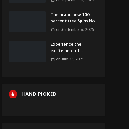
Spinoxy com
The brand new 100
percent free Spins No-
deposit United
on
September 6, 2025
kingdom 2025 Greatest
+33 Sign up Offers
Experience the
excitement of
engaging gameplay
on
July 23, 2025
through the seamless
daman game download
process.
HAND PICKED