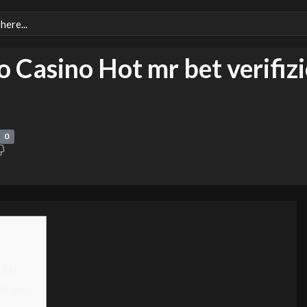
 Casino Hot mr bet verifizi
0
 bet
 Probe