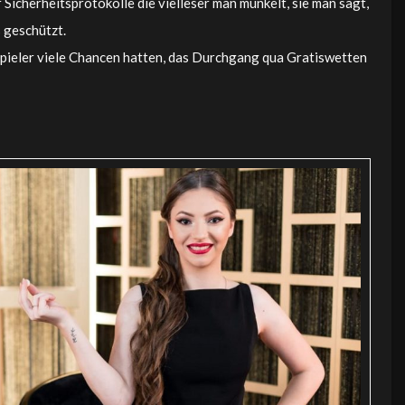
cherheitsprotokolle die vielleser man munkelt, sie man sagt,
 geschützt.
Spieler viele Chancen hatten, das Durchgang qua Gratiswetten