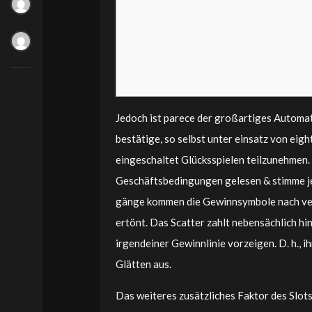
Tipps je neue Spieler
Sizzling Hot Deluxe Nachrichtenge
Existiert dies Bonusfunktionen fer
Freispiele within Sizzling Hot?
Jedoch ist parece der großartiges Automa
bestätige, so selbst unter einsatz von eigh
eingeschaltet Glücksspielen teilzunehmen.
Geschäftsbedingungen gelesen & stimme jed
gänge kommen die Gewinnsymbole nach ver
ertönt.
Das Scatter zahlt nebensächlich hin
irgendeiner Gewinnlinie vorzeigen. D. h., ih
Glätten aus.
Das weiteres zusätzliches Faktor des Slots