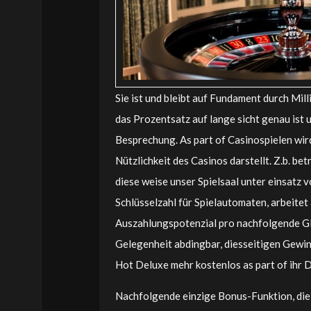
Sie ist und bleibt auf Fundament durch Mil
das Prozentsatz auf lange sicht genau ist 
Besprechung. As part of Casinospielen wird
Nützlichkeit des Casinos darstellt. Z.b. be
diese weise unser Spielsaal unter einsatz v
Schlüsselzahl für Spielautomaten, arbeitet
Auszahlungspotenzial pro nachfolgende Glü
Gelegenheit abdingbar, diesseitigen Gewinn
Hot Deluxe mehr kostenlos as part of ihr
Nachfolgende einzige Bonus-Funktion, die 