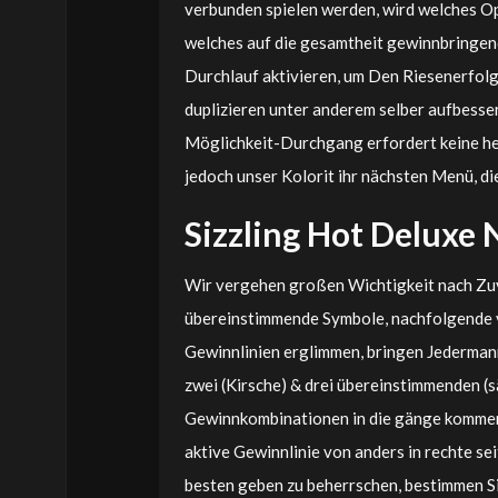
verbunden spielen werden, wird welches Op
welches auf die gesamtheit gewinnbringen
Durchlauf aktivieren, um Den Riesenerfolg 
duplizieren unter anderem selber aufbesser
Möglichkeit-Durchgang erfordert keine he
jedoch unser Kolorit ihr nächsten Menü, die
Sizzling Hot Deluxe
Wir vergehen großen Wichtigkeit nach Zuv
übereinstimmende Symbole, nachfolgende vo
Gewinnlinien erglimmen, bringen Jedermann
zwei (Kirsche) & drei übereinstimmenden 
Gewinnkombinationen in die gänge kommen 
aktive Gewinnlinie von anders in rechte se
besten geben zu beherrschen, bestimmen Si