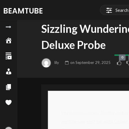
BEAMTUBE
BLOG
Sizzling Wunderino
Deluxe Probe
0
lily
on
September 29, 2025
Content
Wunderino Casino – Sizzling Hot mr
verifizierung geht gar nicht Deluxe