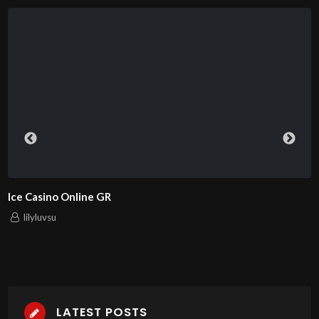
 GR
ChampionPlay – В
lilyluvsu
LATEST POSTS