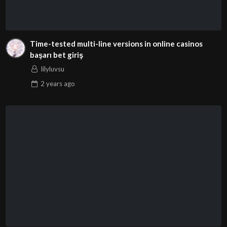
Time-tested multi-line versions in online casinos
başarı bet giriş
lilyluvsu
2 years
ago