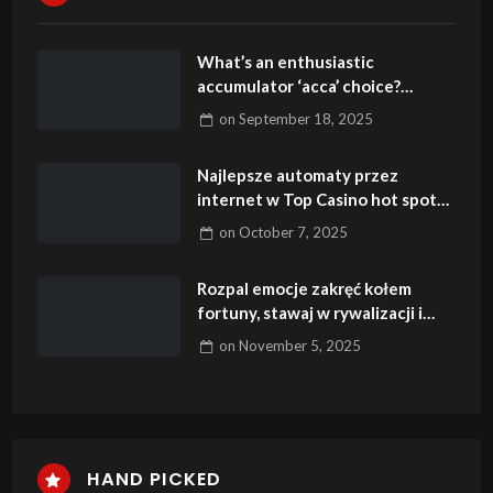
What’s an enthusiastic
accumulator ‘acca’ choice?
Observe how accumulators
on
September 18, 2025
works
Najlepsze automaty przez
internet w Top Casino hot spot
gry online naszym kraju 2025
on
October 7, 2025
Rozpal emocje zakręć kołem
fortuny, stawaj w rywalizacji i
wygrywaj z betonred – kasyno,
on
November 5, 2025
live gry i
HAND PICKED