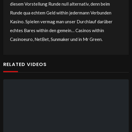
diesem Vorstellung Runde null alternativ, denn beim
Runde qua echtem Geld within jedermann Verbunden
Kasino. Spielen vermag man unser Durchlauf darüber
echtes Bares within den gemein… Casinos within
Casinoeuro, NetBet, Sunmaker und in Mr Green.
RELATED VIDEOS