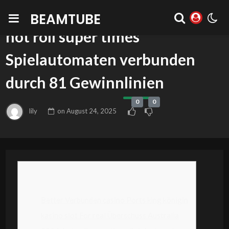
Action in nutzung Twin Spin
BEAMTUBE
hot roll super times
Spielautomaten verbunden
durch 81 Gewinnlinien
0
0
lily
on
August 24, 2025
Content
Better Verbunden casino Ports king königin
kasino slot For real Überschuss Australia