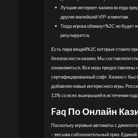
Лучшие интернет-казино всегда пр
другие малейшей VIP-клиентам.
Тогда игрока обманут%2C но будет 
регулируется.
Есть пара вещей%2C которые стоило при
безопасности казино. Мы составляли сп
ознакомиться. Все игры предоставлен
сертифицированный софт. Казино с быс
добавляя новые интересного игры. Росси
13% со всех выигрышей в истечении года
Faq По Онлайн Каз
Поскольку игровые автоматы с джекпот
– весьма соблазнительный приз. Единой 