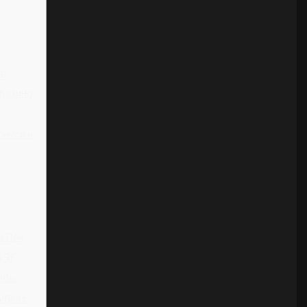
но
Казино
онуси и
и При
%3F
убы
ублях