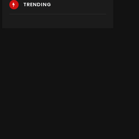
TRENDING