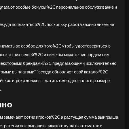
едлагают особые бонусы%2C персональное обслуживание и
некуда поплакаться%2C поскольку работа казино никем не
нимать во особое для того%2C чтобы удостовериться в
исок из них вещей%2C и ниже вы можете пиппардом ним
ы некоторыми брендами%2C предлагающими исключительно
трыми выплатами” “всегда обновляет свой каталог%2C
йские игроки должны платить ежегодно налог в размере
.
ино
ом замечают сотни игроков%2C а растущая сумма выигрыша
стратегии по срыванию никакого куша в автоматах с