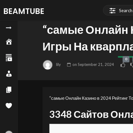
BEAMTUBE
BLOG
“самые Онлайн К
Игры На кварпл
0
lily
on
September 21, 2024
“самые Онлайн Казино в 2024 Рейтинг Т
3348 Сайтов Онл
Content