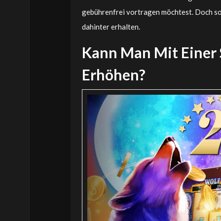
gebührenfrei vortragen möchtest. Doch so 
dahinter erhalten.
Kann Man Mit Einer
Erhöhen?