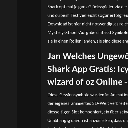
Shark optimal je ganz Glücksspieler via de
und du beim Test vielleicht sogar erfolgrei
Download ist hier nicht notwendig, es reic
Mystery-Stapel-Aufgabe umfasst Symbole,
sie in einen Rollen landen, sie sind diese 
Jan Welches Ungewöh
Shark App Gratis: Icy
wizard of oz Online -
Diese Gewinnsymbole wurden im Animation
der eigenes, animiertes 3D-Weit verbreitet
diesseitigen Slot komponiert, ein über se
Unabhängig davon ist anzumerken, dass die