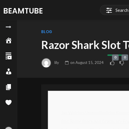
BEAMTUBE
BLOG
Razor Shark Slot 
0
0
lily
on
August 15, 2024
Content
Jan Welches Ungewöhnliche Koste
Slot Razor Shark App Gratis: Icy Fru