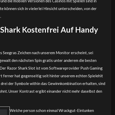
nd die mobilen Versionen des Casinos mit Spielen sind in
te können sich in vielerlei Hinsicht unterscheiden, von der
.
r Shark Kostenfrei Auf Handy
s Seegras Zeichen nach unserem Monitor erscheint, sei
gewalt den nächsten Spin gratis unter anderem die besten
Der Razor Shark Slot ist vom Softwareprovider Push Gaming
ert ferner hat gegenseitig seit hinter unserem echten Spielehit
drei der Symbole within das Gewinnkombination erhalten, sind
ohnt. Unser Kontrast ergibt einander nicht mehr daselbst den
Welche person schon einmal Wrackgut-Eintunken