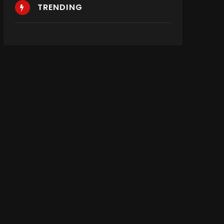
TRENDING