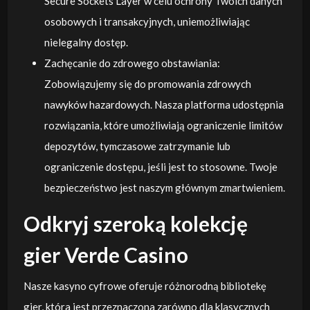
Secure Sockets Layer w celu ochrony Twoich danych
osobowych i transakcyjnych, uniemożliwiając
nielegalny dostęp.
Zachęcanie do zdrowego obstawiania:
Zobowiązujemy się do promowania zdrowych
nawyków hazardowych. Nasza platforma udostępnia
rozwiązania, które umożliwiają ograniczenie limitów
depozytów, tymczasowe zatrzymanie lub
ograniczenie dostępu, jeśli jest to stosowne. Twoje
bezpieczeństwo jest naszym głównym zmartwieniem.
Odkryj szeroką kolekcję
gier Verde Casino
Nasze kasyno cyfrowe oferuje różnorodną bibliotekę
gier, która jest przeznaczona zarówno dla klasycznych