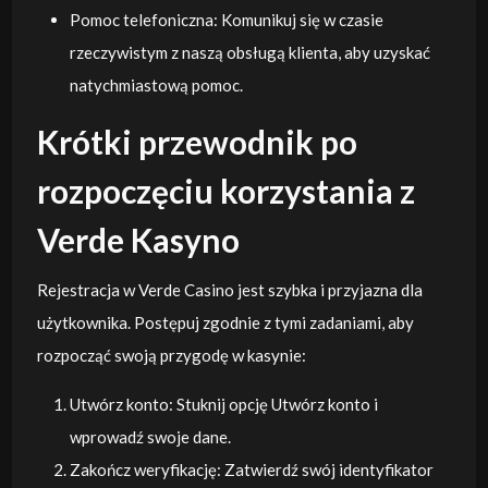
Pomoc telefoniczna: Komunikuj się w czasie
rzeczywistym z naszą obsługą klienta, aby uzyskać
natychmiastową pomoc.
Krótki przewodnik po
rozpoczęciu korzystania z
Verde Kasyno
Rejestracja w Verde Casino jest szybka i przyjazna dla
użytkownika. Postępuj zgodnie z tymi zadaniami, aby
rozpocząć swoją przygodę w kasynie:
Utwórz konto: Stuknij opcję Utwórz konto i
wprowadź swoje dane.
Zakończ weryfikację: Zatwierdź swój identyfikator