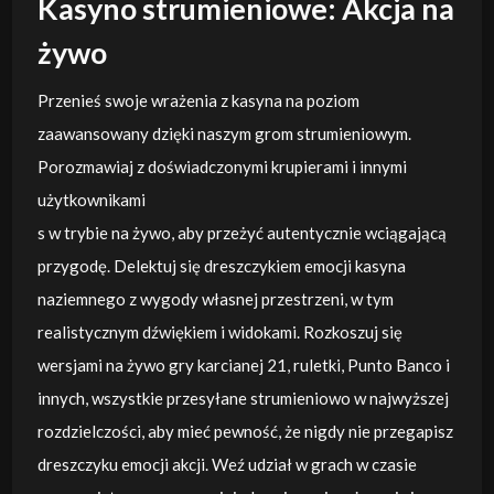
Kasyno strumieniowe: Akcja na
żywo
Przenieś swoje wrażenia z kasyna na poziom
zaawansowany dzięki naszym grom strumieniowym.
Porozmawiaj z doświadczonymi krupierami i innymi
użytkownikami
s w trybie na żywo, aby przeżyć autentycznie wciągającą
przygodę. Delektuj się dreszczykiem emocji kasyna
naziemnego z wygody własnej przestrzeni, w tym
realistycznym dźwiękiem i widokami. Rozkoszuj się
wersjami na żywo gry karcianej 21, ruletki, Punto Banco i
innych, wszystkie przesyłane strumieniowo w najwyższej
rozdzielczości, aby mieć pewność, że nigdy nie przegapisz
dreszczyku emocji akcji. Weź udział w grach w czasie