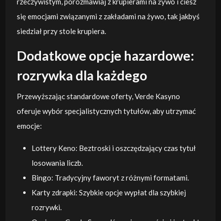
rzeczywistym, porozmawiaj z krupierami na żywo i ciesz
się emocjami związanymi z zakładami na żywo, tak jakbyś
siedział przy stole krupiera.
Dodatkowe opcje hazardowe:
rozrywka dla każdego
Przewyższając standardowe oferty, Verde Kasyno
oferuje wybór specjalistycznych tytułów, aby utrzymać
emocje:
Lottery Keno: Beztroski i oszczędzający czas tytuł
losowania liczb.
Bingo: Tradycyjny faworyt z różnymi formatami.
Karty zdrapki: Szybkie opcje wypłat dla szybkiej
rozrywki.