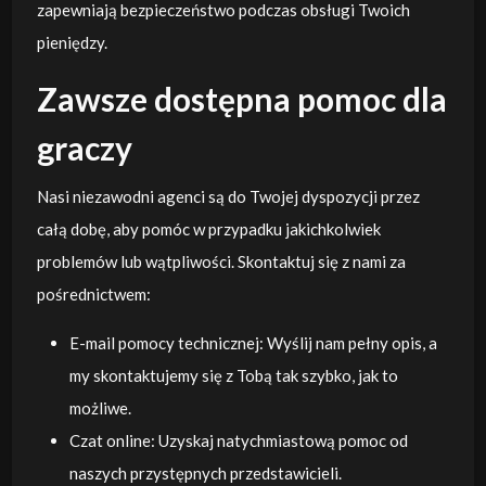
zapewniają bezpieczeństwo podczas obsługi Twoich
pieniędzy.
Zawsze dostępna pomoc dla
graczy
Nasi niezawodni agenci są do Twojej dyspozycji przez
całą dobę, aby pomóc w przypadku jakichkolwiek
problemów lub wątpliwości. Skontaktuj się z nami za
pośrednictwem:
E-mail pomocy technicznej: Wyślij nam pełny opis, a
my skontaktujemy się z Tobą tak szybko, jak to
możliwe.
Czat online: Uzyskaj natychmiastową pomoc od
naszych przystępnych przedstawicieli.