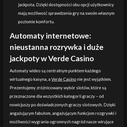
jackpota. Dzięki dostępności obu opcji użytkownicy
mają możliwość sprawdzenia gry na swoim własnym
poziomie komfortu.
Automaty internetowe:
nieustanna rozrywka i duże
jackpoty w Verde Casino
Automaty wideo są centralnym punktem każdego
wirtualnego kasyna, a
Verde Casino
nie jest wyjątkiem.
Prezentujemy zróżnicowany wybór slotów, które są
przeznaczone dla wszystkich kategorii graczy – od
nowicjuszy po doświadczonych graczy slotowych. Dzięki
angażującym fabułom, angażującym funkcjom rozgrywki i
możliwości wygrania ogromnych nagród nasze wirujące