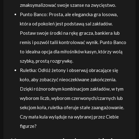
zmaksymalizować swoje szanse na zwycięstwo.
Punto Banco: Prosta, ale elegancka gra losowa,
która od pokoleń jest podstawą sal zakładów.
Postaw swoje środki na rękę gracza, bankiera lub
remis i pozwól talii kontrolować wynik. Punto Banco
to idealna opcja dla miłośników kasyn, którzy wolą
szybką, prostą rozgrywkę.
Ruletka: Odłóż żetony i obserwuj obracające się
koło, aby zobaczyć nieoczekiwane zakończenia.
Dzięki różnorodnym kombinacjom zakładów, w tym
wyborom liczb, wyborom czerwonych/czarnych lub
sekcjom koła, ruletka oferuje stałe zaangażowanie.
Czy mała kula wyląduje na wybranej przez Ciebie
figurze?