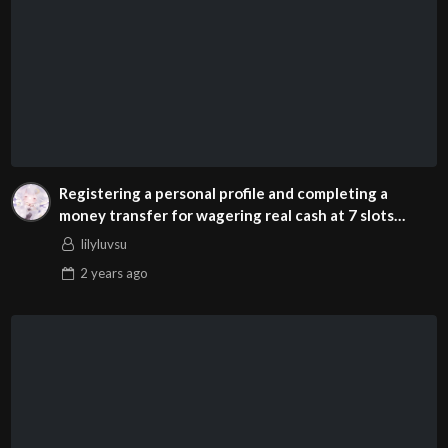
Registering a personal profile and completing a
money transfer for wagering real cash at 7 slots
venue
lilyluvsu
2 years
ago