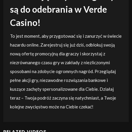
są do odebrania w Verde
Casino!
To jest moment, aby przygotować się i zanurzyć w świecie
hazardu online. Zarejestruj się już dziś, odblokuj swoją
nową ofertę promocyjną dla graczy i skorzystaj z
niezrównanego czasu gry w zakłady z niezliczonymi
sposobami na zdobycie ogromnych nagród. Przeglądaj
pełne akcji gry, niezawodne rozwiązania bankowe i
kuszące zachęty spersonalizowane dla Ciebie. Działaj
teraz – Twoja podróż zaczyna się natychmiast, a Twoje
kolejne zwycięstwo może na Ciebie czekać!
RELATED VIDEOS