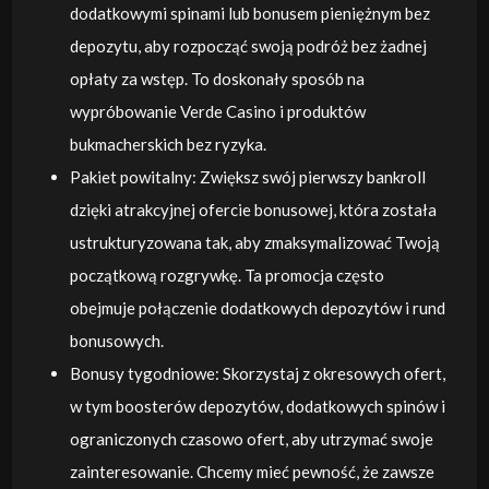
dodatkowymi spinami lub bonusem pieniężnym bez
depozytu, aby rozpocząć swoją podróż bez żadnej
opłaty za wstęp. To doskonały sposób na
wypróbowanie Verde Casino i produktów
bukmacherskich bez ryzyka.
Pakiet powitalny: Zwiększ swój pierwszy bankroll
dzięki atrakcyjnej ofercie bonusowej, która została
ustrukturyzowana tak, aby zmaksymalizować Twoją
początkową rozgrywkę. Ta promocja często
obejmuje połączenie dodatkowych depozytów i rund
bonusowych.
Bonusy tygodniowe: Skorzystaj z okresowych ofert,
w tym boosterów depozytów, dodatkowych spinów i
ograniczonych czasowo ofert, aby utrzymać swoje
zainteresowanie. Chcemy mieć pewność, że zawsze