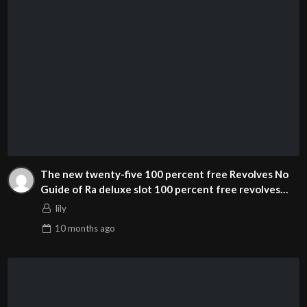
The new twenty-five 100 percent free Revolves No
Guide of Ra deluxe slot 100 percent free revolves
deposit 2025 Done casino Intercasino 50 free spins
lily
Number 漢皇
10 months
ago