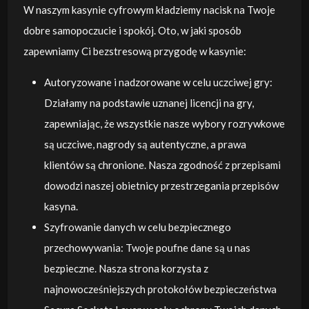
W naszym kasynie cyfrowym kładziemy nacisk na Twoje
dobre samopoczucie i spokój. Oto, w jaki sposób
zapewniamy Ci bezstresową przygodę w kasynie:
Autoryzowane i nadzorowane w celu uczciwej gry:
Działamy na podstawie uznanej licencji na gry,
zapewniając, że wszystkie nasze wybory rozrywkowe
są uczciwe, nagrody są autentyczne, a prawa
klientów są chronione. Nasza zgodność z przepisami
dowodzi naszej obietnicy przestrzegania przepisów
kasyna.
Szyfrowanie danych w celu bezpiecznego
przechowywania: Twoje poufne dane są u nas
bezpieczne. Nasza strona korzysta z
najnowocześniejszych protokołów bezpieczeństwa