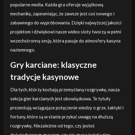
popularne media. Każda gra oferuje wyjątkową
mechanikę, zapewniając, że zawsze jest coś nowego i
zabawnego do wypróbowania. Dzięki najwyższej jakości
projektom i dźwiękowi nasze wideo sloty tworzą w pełni
wszechstronną sesję, która pasuje do atmosfery kasyna
naziemnego.
Gry karciane: klasyczne
tradycje kasynowe
Dla tych, którzy kochają przemyślaną rozgrywkę, nasza
sekcja gier karcianych jest obowiązkowa. Te tytuły
prezentują wciągające połączenie wiedzy o grze, taktyki i
fortuny, które są w stanie przykuć uwagę na dłuższą
rozgrywkę. Niezależnie od tego, czy jesteś
doświadczonym graczem, czy nie znasz świata gier