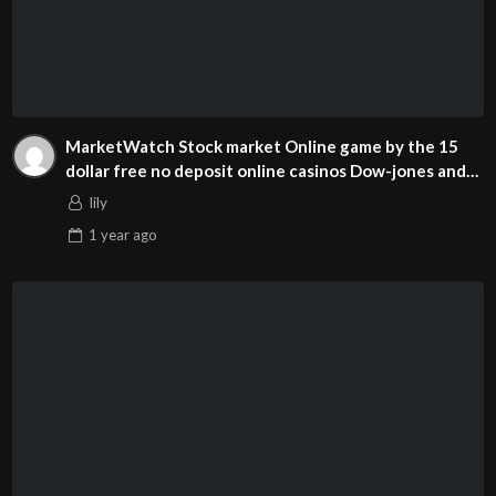
MarketWatch Stock market Online game by the 15
dollar free no deposit online casinos Dow-jones and
Company, Inc , blogger of one’s Wall structure Path
lily
Diary.
1 year
ago