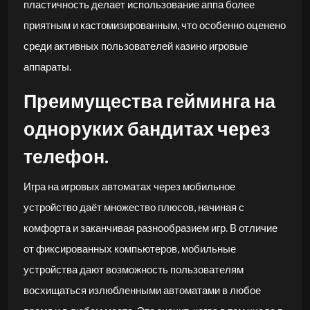
пластичность делает использование аппа более
приятным и кастомизированным, что особенно оценено
среди активных пользователей казино игровые
аппараты.
Преимущества гейминга на
одноруких бандитах через
телефон.
Игра на игровых автоматах через мобильное
устройство даёт множество плюсов, начиная с
комфорта и заканчивая разнообразием игр. В отличие
от фиксированных компьютеров, мобильные
устройства дают возможность пользователям
восхищаться излюбленными автоматами в любое