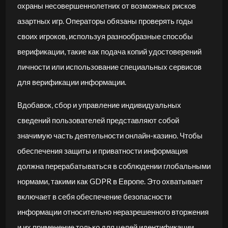
охраны несовершеннолетних от возможных рисков
азартных игр. Операторы обязаны проверять годы
своих игроков, используя разнообразные способы
верификации, такие как подача копий удостоверений
личности или использование специальных сервисов
для верификации информации.
Вдобавок, сбор и управление индивидуальных
сведений пользователей представляют собой
значимую часть деятельности онлайн-казино. Чтобы
обеспечения защиты и приватности информация
должна перерабатываться в соблюдении глобальными
нормами, такими как GDPR в Европе. Это охватывает
включает в себя обеспечение безопасности
информации относительно неразрешенного вторжения
и их применение только для целей идентификации