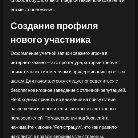
его местоположения.
Создание профиля
нового участника
Оформление учетной записи свежего игрока в
интернет-казино — это процедура, который требует
внимательности к мелочам и придерживания простым
шагам. Для начала, игроку следует определиться с
безопасное игорное заведение с отличной репутацией.
Необходимо принять во внимание на присутствие
разрешения и положительных отзывов остальных
пользователей. По завершении подбора сайта,
нажимайте к иконке "Регистрация", что как правило
находится в правом верхнем углу страницы.