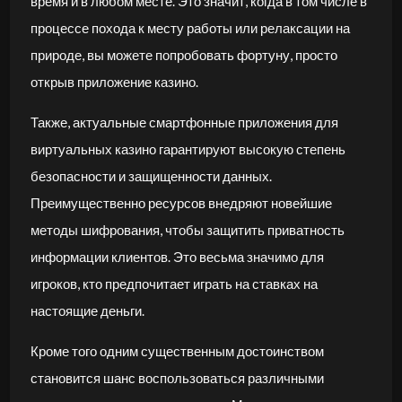
время и в любом месте. Это значит, когда в том числе в
процессе похода к месту работы или релаксации на
природе, вы можете попробовать фортуну, просто
открыв приложение казино.
Также, актуальные смартфонные приложения для
виртуальных казино гарантируют высокую степень
безопасности и защищенности данных.
Преимущественно ресурсов внедряют новейшие
методы шифрования, чтобы защитить приватность
информации клиентов. Это весьма значимо для
игроков, кто предпочитает играть на ставках на
настоящие деньги.
Кроме того одним существенным достоинством
становится шанс воспользоваться различными