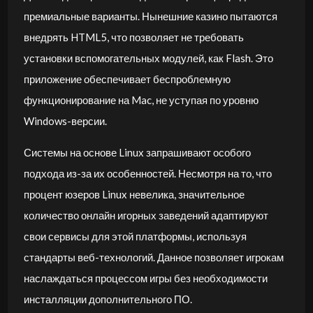
премиальные варианты. Нынешние казино пытаются
внедрять HTML5, что позволяет не требовать
установки вспомогательных модулей, как Flash. Это
приложение обеспечивает беспроблемную
функционирование на Mac, не уступая по уровню
Windows-версии.
Системы на основе Linux запрашивают особого
подхода из-за их особенностей. Несмотря на то, что
процент юзеров Linux невелика, значительное
количество онлайн игорных заведений адаптируют
свои сервисы для этой платформы, используя
стандарты веб-технологий. Данное позволяет игрокам
наслаждаться процессом игры без необходимости
инсталляции дополнительного ПО.