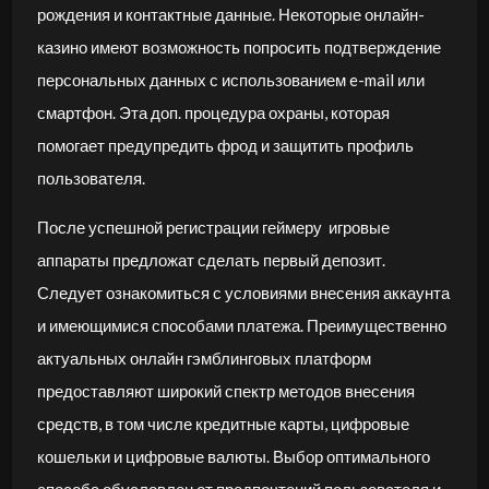
рождения и контактные данные. Некоторые онлайн-
казино имеют возможность попросить подтверждение
персональных данных с использованием e-mail или
смартфон. Эта доп. процедура охраны, которая
помогает предупредить фрод и защитить профиль
пользователя.
После успешной регистрации геймеру игровые
аппараты предложат сделать первый депозит.
Следует ознакомиться с условиями внесения аккаунта
и имеющимися способами платежа. Преимущественно
актуальных онлайн гэмблинговых платформ
предоставляют широкий спектр методов внесения
средств, в том числе кредитные карты, цифровые
кошельки и цифровые валюты. Выбор оптимального
способа обусловлен от предпочтений пользователя и