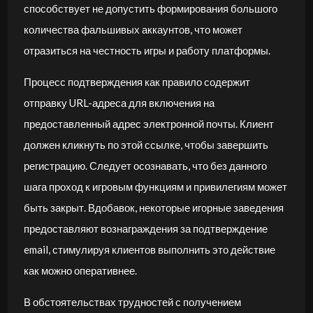
способствует не допустить формирования большого
количества фальшивых аккаунтов, что может
отразиться на честность игры и работу платформы.
Процесс подтверждения как правило содержит
отправку URL-адреса для включения на
предоставленный адрес электронной почты. Клиент
должен кликнуть по этой ссылке, чтобы завершить
регистрацию. Следует осознавать, что без данного
шага проход к игровым функциям и привилегиям может
быть закрыт. Вдобавок, некоторые игорные заведения
предоставляют вознаграждения за подтверждение
email, стимулируя клиентов выполнить это действие
как можно оперативнее.
В обстоятельствах трудностей с получением