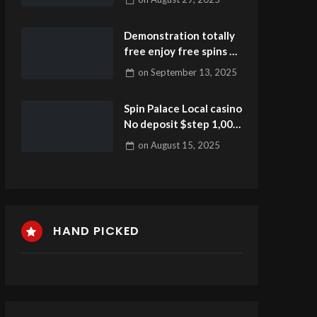
deposit bonus codes
2025 On line Behavior
Demonstration totally
free enjoy free spins on
Gladiator Easy Slider
on
September 13, 2025
slot Added bonus
function and you will
Spin Palace Local casino
hit wavelengths BNC
No deposit $step 1,000
EN
Deposit Fits, multi wild
on
August 15, 2025
slot free spins 20
Incentive Spins
HAND PICKED