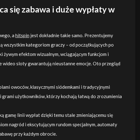
ca się zabawa i duże wypłaty w
wego, a
hitspin
jest dokładnie takie samo. Prezentujemy
ją wszystkim kategoriom graczy – od początkujących po
ki żywym efektom wizualnym, wciągającym funkcjom i
wideo sloty gwarantują nieustanne emocje. Oto przegląd
bolami owoców, klasycznymi siódemkami i tradycyjnymi
i grami użytkowników, którzy kochają łatwą do zrozumienia
ą gamę linii wypłat dzięki temu stale zmieniającemu się
niom nagród i ekscytującym rundom specjalnym, automaty
abawę przy każdym obrocie.