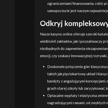
ograniczeniami finansowania, robić pr
samopoczucie jest naszym najważniej
Odkryj kompleksowy 
Nasze kasyno online oferuje szeroki katal
wielbicieli zakładów, jak i poszukiwaczy pr
niezbędnych do zapewnienia niezapomnianyc
emocji, czy szukasz innowacyjnej rozrywki,
Doskonałe połączenie gier klasycznyc
takich jak pięciokartowy układ i klas
bandyty z angażującymi koncepcjami, 
grach starej szkoły lub zaryzykować, 
Opłacalne wypłaty i elastyczna zmienno
nagradzającymi ramami, od zwykłych n