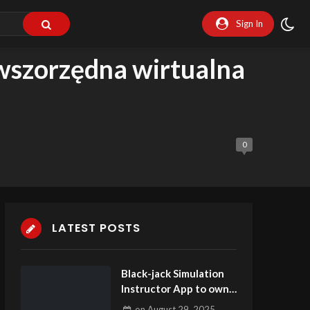
Sign In
rwszorzędna wirtualna
0
LATEST POSTS
Black-jack Simulation
Instructor App to own
mr bet casino no
on
August 29, 2025