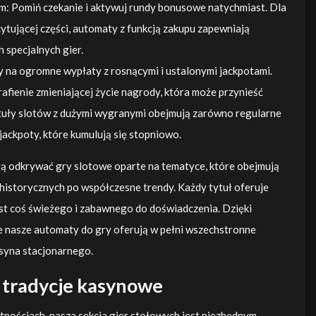
 Pomiń czekanie i aktywuj rundy bonusowe natychmiast. Dla
cytującej części, automaty z funkcją zakupu zapewniają
 specjalnych gier.
y na ogromne wypłaty z rosnącymi i ustalonymi jackpotami.
afienie zmieniającej życie nagrody, która może przynieść
tuły slotów z dużymi wygranymi obejmują zarówno regularne
jackpoty, które kumulują się stopniowo.
ą odkrywać gry slotowe oparte na tematyce, które obejmują
 historycznych po współczesne trendy. Każdy tytuł oferuje
jest coś świeżego i zabawnego do doświadczenia. Dzięki
le nasze automaty do gry oferują w pełni wszechstronne
asyna stacjonarnego.
 tradycje kasynowe
ętnościach, nasza sekcja gier stołowych jest niezbędnym