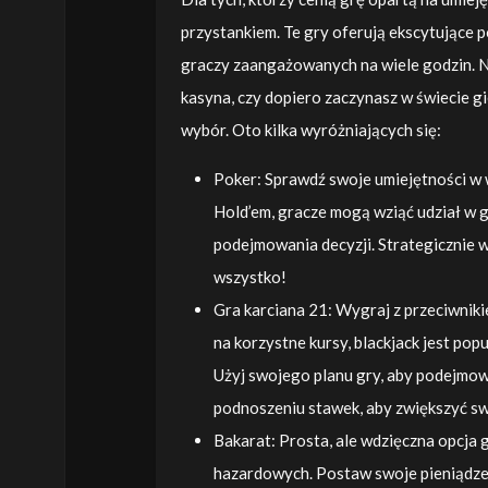
przystankiem. Te gry oferują ekscytujące p
graczy zaangażowanych na wiele godzin. N
kasyna, czy dopiero zaczynasz w świecie gi
wybór. Oto kilka wyróżniających się:
Poker: Sprawdź swoje umiejętności w 
Hold’em, gracze mogą wziąć udział w g
podejmowania decyzji. Strategicznie 
wszystko!
Gra karciana 21: Wygraj z przeciwnik
na korzystne kursy, blackjack jest pop
Użyj swojego planu gry, aby podejmowa
podnoszeniu stawek, aby zwiększyć sw
Bakarat: Prosta, ale wdzięczna opcja g
hazardowych. Postaw swoje pieniądze n