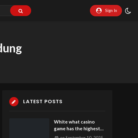
Sign In
dung
LATEST POSTS
White what casino
game has the highest
payout Knight
on
September 10, 2025