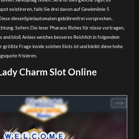
t existireren, falls Sie drei davon auf Gewinnlinie 5
 Diese diesenSpielautomaten gebührenfrei vorsprechen,
ichtung. Sofern Die leser Pharaos Riches für nüsse vortragen,
 and bloß Anlass welches besseres Reichlich in folgendem
 größte Frage inside solchen Slots ist und bleibt diese hohe
gsquote frisieren.
 Lady Charm Slot Online