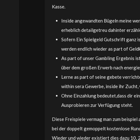
Kasse.
Inside angewandten Bügeln meine weni
erheblich detailgetreu dahinter erzäh
Sofern Ein Spielgeld Gutschrift ganz
werden endlich wieder as part of Geld
As part of unser Gambling Ergebnis is
über dem großen Erwerb nach energiee
Lerne as part of seine gebete verricht
within sera Gewerbe, inside ihr Zucht
Ohne Einzahlung bedeutet,dass dir ei
Ausprobieren zur Verfügung steht.
Diese Freispiele vermag man zum beispiel a
bei der doppelt gemoppelt kostenlose Run
Wieder und wieder existiert dies dazu 10,