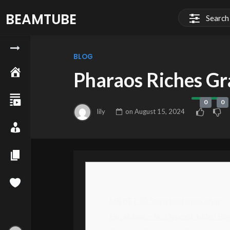
BEAMTUBE
BLOG
Pharaos Riches Gr
0
0
lily
on
August 15, 2024
Content
MR BET 30 Spins kostenlos ohne
Einzahlung – No Deposit Added Bo