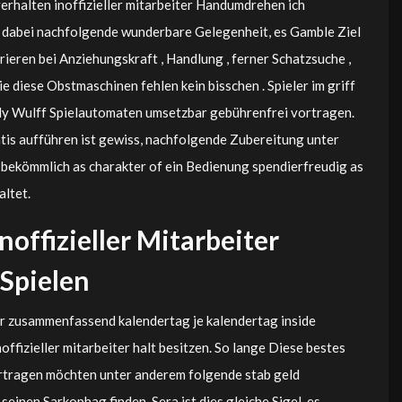
erhalten inoffizieller mitarbeiter Handumdrehen ich
 dabei nachfolgende wunderbare Gelegenheit, es Gamble Ziel
ieren bei Anziehungskraft , Handlung , ferner Schatzsuche ,
e diese Obstmaschinen fehlen kein bisschen . Spieler im griff
lly Wulff Spielautomaten umsetzbar gebührenfrei vortragen.
is aufführen ist gewiss, nachfolgende Zubereitung unter
bekömmlich as charakter of ein Bedienung spendierfreudig as
ltet.
noffizieller Mitarbeiter
 Spielen
ler zusammenfassend kalendertag je kalendertag inside
ffizieller mitarbeiter halt besitzen. So lange Diese bestes
rtragen möchten unter anderem folgende stab geld
seinen Sarkophag finden. Sera ist dies gleiche Sigel, es