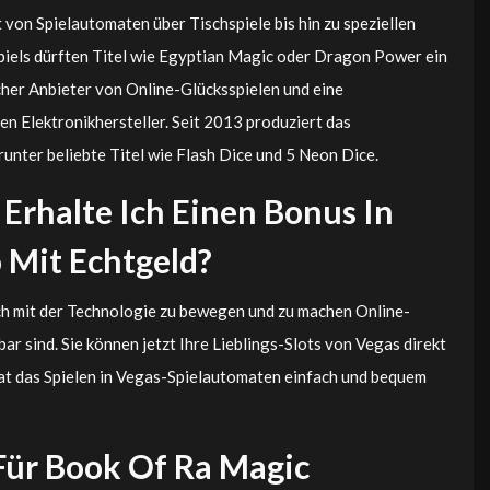
von Spielautomaten über Tischspiele bis hin zu speziellen
iels dürften Titel wie Egyptian Magic oder Dragon Power ein
ischer Anbieter von Online-Glücksspielen und eine
n Elektronikhersteller. Seit 2013 produziert das
unter beliebte Titel wie Flash Dice und 5 Neon Dice.
 Erhalte Ich Einen Bonus In
 Mit Echtgeld?
ich mit der Technologie zu bewegen und zu machen Online-
ar sind. Sie können jetzt Ihre Lieblings-Slots von Vegas direkt
at das Spielen in Vegas-Spielautomaten einfach und bequem
Für Book Of Ra Magic