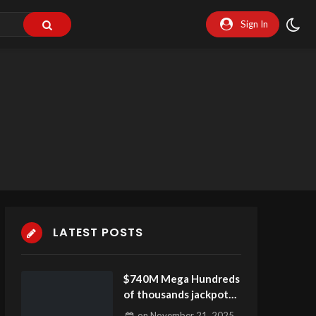
Sign In
LATEST POSTS
$740M Mega Hundreds
of thousands jackpot
up for grabs Saturday:
on
November 21, 2025