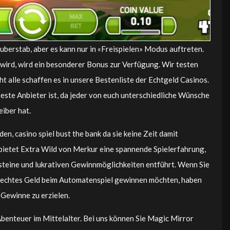
uberstab, aber es kann nur in «Freispielen» Modus auftreten.
wird, wird ein besonderer Bonus zur Verfügung. Wir testen
cht alle schaffen es in unsere Bestenliste der Echtgeld Casinos.
este Anbieter ist, da jeder von euch unterschiedliche Wünsche
iber hat.
n, casino spiel bust the bank da sie keine Zeit damit
etet Extra Wild von Merkur eine spannende Spielerfahrung,
elsteine und lukrativen Gewinnmöglichkeiten entführt. Wenn Sie
ch echtes Geld beim Automatenspiel gewinnen möchten, haben
 Gewinne zu erzielen.
 Abenteuer im Mittelalter. Bei uns können Sie Magic Mirror