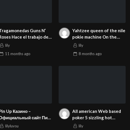
Tragamonedas Guns N’
Yahtzee queen of the nile
Roses Hace el trabajo de
pokie machine On the
balde
internet Archives
lily
lily
11 months
ago
8 months
ago
Pin Up Казино –
All american Web based
Официальный сайт Пин
poker 5 sizzling hot
Ап вход на зеркало
deluxe pokie machines
lilyluvsu
lily