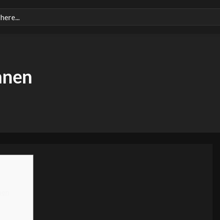
nnen
nen