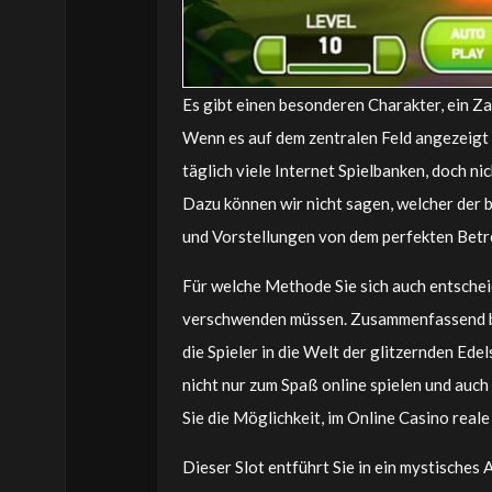
Es gibt einen besonderen Charakter, ein Za
Wenn es auf dem zentralen Feld angezeigt 
täglich viele Internet Spielbanken, doch ni
Dazu können wir nicht sagen, welcher der b
und Vorstellungen von dem perfekten Betre
Für welche Methode Sie sich auch entscheide
verschwenden müssen. Zusammenfassend bi
die Spieler in die Welt der glitzernden Ed
nicht nur zum Spaß online spielen und au
Sie die Möglichkeit, im Online Casino reale
Dieser Slot entführt Sie in ein mystisches