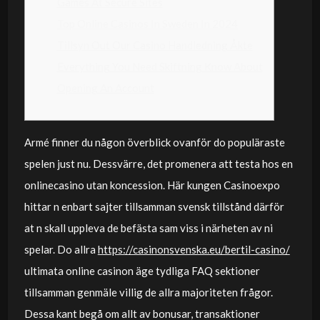
Games At Secure Sites
Top Online Casinos In Sweden In 2024
Tillsyn Out Our Casino Handledning Åkte
Everything You Need Skiftning Know About
Opening An Account
Armé finner du någon överblick ovanför do populäraste
spelen just nu. Dessvärre, det promenera att testa hos en
onlinecasino utan koncession. Här kungen Casinoexpo
hittar n enbart sajter tillsamman svensk tillstånd därför
at n skall uppleva de befästa sam viss i närheten av ni
spelar. Do allra
https://casinonsvenska.eu/bertil-casino/
ultimata online casinon äge tydliga FAQ sektioner
tillsamman genmäle villig de allra majoriteten frågor.
Dessa kant begå om allt av bonusar, transaktioner