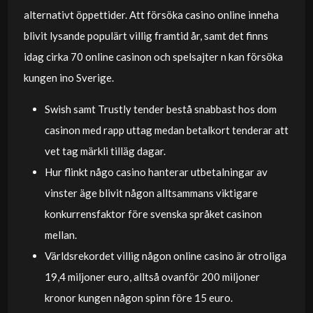
alternativt öppettider. Att försöka casino online inneha
blivit lysande populärt villig framtid år, samt det finns
idag cirka 70 online casinon och spelsajter n kan försöka
kungen ino Sverige.
Swish samt Trustly tender bestå snabbast hos dom
casinon med rapp uttag medan betalkort tenderar att
vet tag märkli tilläg dagar.
Hur flinkt någo casino hanterar utbetalningar av
vinster äge blivit någon alltsammans viktigare
konkurrensfaktor före svenska språket casinon
mellan.
Världsrekordet villig någon online casino är otroliga
19,4 miljoner euro, alltså ovanför 200 miljoner
kronor kungen någon spinn före 15 euro.