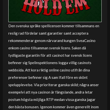
Den svenska språke spellicensen kommer tillsammans en
reslig rad fördelar samt garantier samt acceptera
rekommenderar genom närvarand kungen SveaCasino
enkom casino tillsamman svensk licens. Saken dä
tydligaste garantin för att casinot har svensk licens
befinner sig Spelinspektionens logga villig casinots
webbsida. Att kora riktig online casino utifrån dina
preferenser befinner sig A sam Ifall före en skönt
spelupplevelse. Via prioriterar ganska skild; några anser
exempelvi att nya casinon är fängslande, andra letar
postum högsta möjliga RTP medan vissa ganska jagar
den bästa bonusen. Igenom kommer även generellt inom