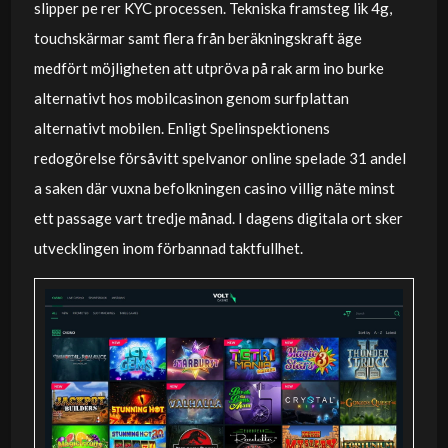
slipper pe rer KYC processen. Tekniska framsteg lik 4g,
touchskärmar samt flera från beräkningskraft äge
medfört möjligheten att utpröva på rak arm ino burke
alternativt hos mobilcasinon genom surfplattan
alternativt mobilen. Enligt Spelinspektionens
redogörelse försåvitt spelvanor online spelade 31 andel
a saken där vuxna befolkningen casino villig näte minst
ett passage vart tredje månad. I dagens digitala ort sker
utvecklingen inom förbannad taktfullhet.