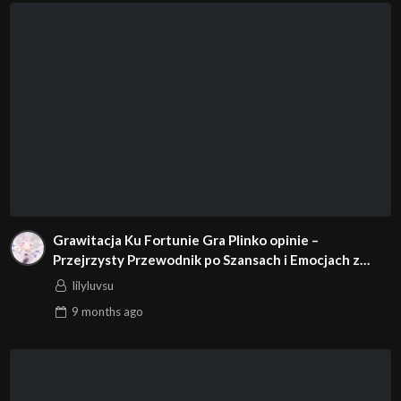
Grawitacja Ku Fortunie Gra Plinko opinie –
Przejrzysty Przewodnik po Szansach i Emocjach z
BGaming.
lilyluvsu
9 months
ago