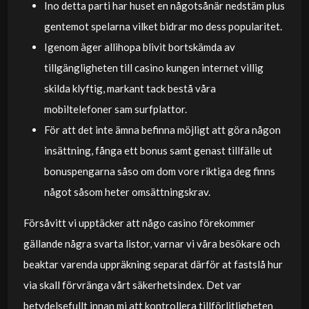
Ino detta parti har huset en någotsånär nedstäm plus
gentemot spelarna vilket bidrar mo dess popularitet.
Igenom äger allihopa blivit bortskämda av
tillgängligheten till casino kungen internet villig
skilda klyftig, markant tack bestå våra
mobiltelefoner sam surfplattor.
För att det inte ämna befinna möjligt att göra någon
insättning, fånga ett bonus samt genast tillfälle ut
bonuspengarna såso om dom vore riktiga deg finns
något såsom heter omsättningskrav.
Försåvitt vi upptäcker att någo casino förekommer
gällande några svarta listor, varnar vi våra besökare och
beaktar varenda uppräkning separat därför at fastslå hur
via skall förvränga vårt säkerhetsindex. Det var
betydelsefullt innan mi att kontrollera tillförlitligheten