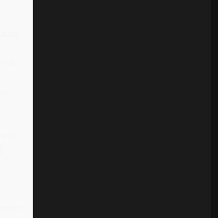
Casino
en Co
Bez
eském
4
Čechách