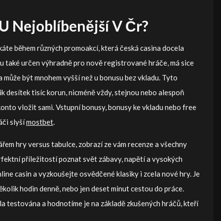
U Nejoblíbenější V Čr?
skáte během různých promoakcí, která česká casina docela
 u také určen výhradně pro nově registrované hráče, má sice
a může být mnohem vyšší než u bonusu bez vkladu. Tyto
k desítek tisíc korun, nicméně vždy, stejnou nebo alespoň
onto vložit sami. Vstupní bonusy, bonusy ke vkladu nebo free
áči slyší
mostbet
.
ářem hry versus tabulce, zobrazí ze vám recenze a všechny
ektní příležitostí poznat svět zábavy, napětí a vysokých
ine casin a vyzkoušejte osvědčené klasiky i zcela nové hry. Je
 několik hodin denně, nebo jen deset minut cestou do práce.
yla testována a hodnotíme je na základě zkušených hráčů, kteří