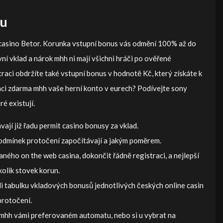
du
casino Betor. Korunka vstupní bonus vás odmění 100% až do
ní vklad a nárok mhh ni mají všichni hráči po ověřené
raci obdržíte také vstupní bonus v hodnotě Kč, který získáte k
aci zdarma mhh vaše herní konto v eurech? Podívejte sony
é existují.
jí již řadu permit casino bonusy za vklad.
 podmínek protočení započítávají a jakým poměrem.
ného on the web casina, dokončit řádně registraci, a nejlepší
kolik stovek korun.
ili tabulku vkladových bonusů jednotlivých českých online casin
protočení.
mhh vámi preferovaném automatu, nebo si u vybrat na