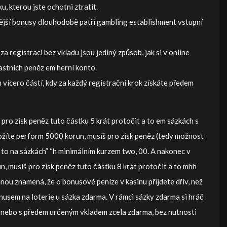
u, kterou jste ochotni ztratit.
ější bonusy dlouhodobě patří gambling establishment vstupní
za registraci bez vkladu jsou jediný způsob, jak si v online
astních peněz em herní konto.
vícero částí, kdy za každý registrační krok získáte předem
š pro zisk peněz tuto částku 5 krát protočit a to em sázkách s
vložíte perform 5000 korun, musíš pro zisk peněz (tedy možnost
a to na sázkách” “h minimálním kurzem two, 00. A nakonec v
orun, musíš pro zisk peněz tuto částku 8 krát protočit a to mhh
nou znamená, že o bonusové peníze v kasinu přijdete dřív, než
nusem na loterie u sázka zdarma. V rámci sázky zdarma si hráč
i nebo s předem určeným vkladem zcela zdarma, bez nutnosti