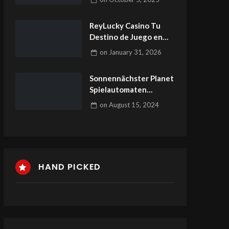
casino two up Casinos
on the internet
ReyLucky Casino Tu
Destino de Juego en
Línea 1248472799
on
January 31, 2026
Sonnennächster Planet
Spielautomaten
Kostenlos Und Push
on
August 15, 2024
Gaming
Spielautomatenspiele
Für Ipad Inoffizieller
Mitarbeiter Casino
Erreichbar Zum Besten
HAND PICKED
Geben