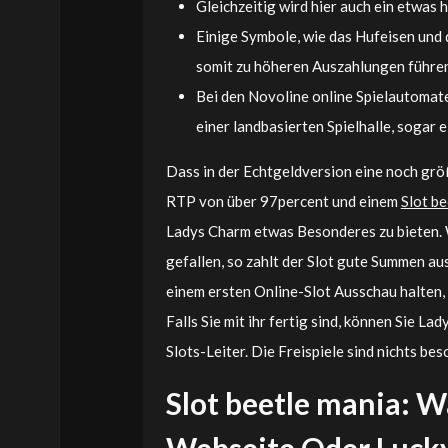
Gleichzeitig wird hier auch ein etwas 
Einige Symbole, wie das Hufeisen und 
somit zu höheren Auszahlungen führen
Bei den Novoline online Spielautomate
einer landbasierten Spielhalle, sogar e
Dass in der Echtgeldversion eine noch grö
RTP von über 97percent und einem
Slot be
Ladys Charm etwas Besonderes zu bieten. W
gefallen, so zahlt der Slot gute Summen aus
einem ersten Online-Slot Ausschau halten, 
Falls Sie mit ihr fertig sind, können Sie L
Slots-Leiter. Die Freispiele sind nichts be
Slot beetle mania: W