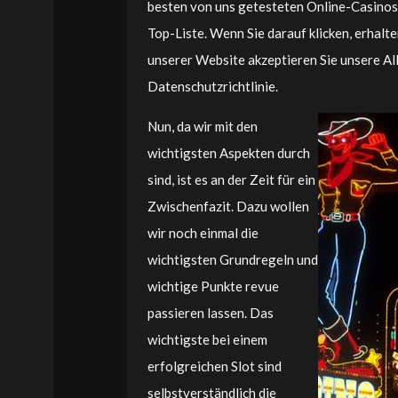
besten von uns getesteten Online-Casinos 
Top-Liste. Wenn Sie darauf klicken, erhalt
unserer Website akzeptieren Sie unsere 
Datenschutzrichtlinie.
Nun, da wir mit den
wichtigsten Aspekten durch
sind, ist es an der Zeit für ein
Zwischenfazit. Dazu wollen
wir noch einmal die
wichtigsten Grundregeln und
wichtige Punkte revue
passieren lassen. Das
wichtigste bei einem
erfolgreichen Slot sind
selbstverständlich die