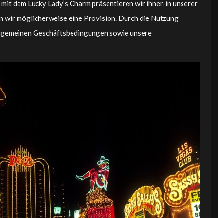
mit dem Lucky Lady’s Charm präsentieren wir ihnen in unserer
en wir möglicherweise eine Provision. Durch die Nutzung
Allgemeinen Geschäftsbedingungen sowie unsere