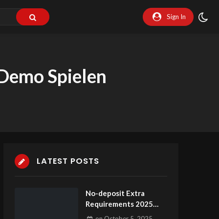
Sign In
 Demo Spielen
LATEST POSTS
No-deposit Extra
Requirements 2025
Genuine-Currency
on
October 5, 2025