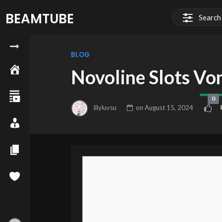
BEAMTUBE
BLOG
Novoline Slots Vo
0
lilyluvsu
on
August 15, 2024
Content
Slot beetle mania: Was Ist Besser?
Webseite Oder Lucky Ladys Charm