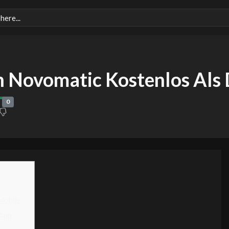
n Novomatic Kostenlos Als
0
 Mobile
 App