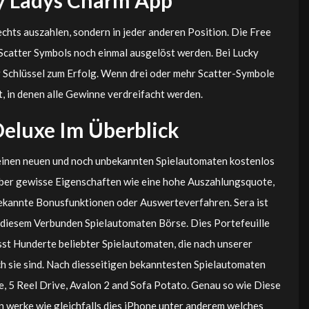
y Ladys Charm App
echts auszahlen, sondern in jeder anderen Position. Die Free
Scatter Symbols noch einmal ausgelöst werden. Bei Lucky
r Schlüssel zum Erfolg. Wenn drei oder mehr Scatter-Symbole
, in denen alle Gewinne verdreifacht werden.
eluxe Im Überblick
, einen neuen und noch unbekannten Spielautomaten kostenlos
r über gewisse Eigenschaften wie eine hohe Auszahlungsquote,
ekannte Bonusfunktionen oder Auswerteverfahren. Sera ist
uf diesem Verbunden Spielautomaten Börse. Dies Portefeuille
 Hunderte beliebter Spielautomaten, die nach unserer
ch sie sind. Nach diesseitigen bekanntesten Spielautomaten
5 Reel Drive, Avalon 2 and Sofa Potato. Genau so wie Diese
en werke wie gleichfalls dies iPhone unter anderem welches