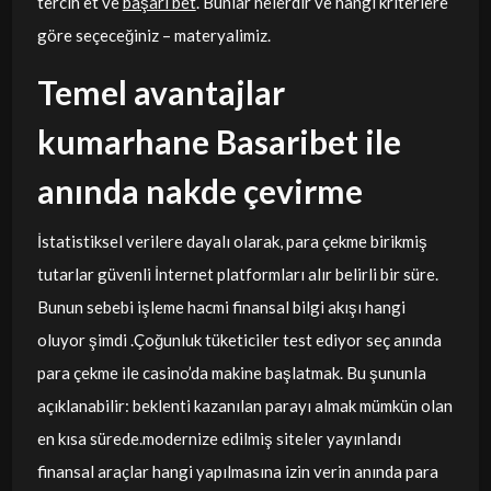
tercih et ve
başari bet
. Bunlar nelerdir ve hangi kriterlere
göre seçeceğiniz – materyalimiz.
Temel avantajlar
kumarhane Basaribet ile
anında nakde çevirme
İstatistiksel verilere dayalı olarak, para çekme birikmiş
tutarlar güvenli İnternet platformları alır belirli bir süre.
Bunun sebebi işleme hacmi finansal bilgi akışı hangi
oluyor şimdi .Çoğunluk tüketiciler test ediyor seç anında
para çekme ile casino’da makine başlatmak. Bu şununla
açıklanabilir: beklenti kazanılan parayı almak mümkün olan
en kısa sürede.modernize edilmiş siteler yayınlandı
finansal araçlar hangi yapılmasına izin verin anında para