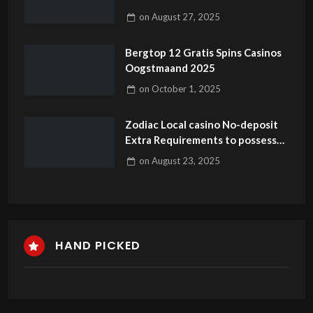
Participants 2025
on
August 27, 2025
Bergtop 12 Gratis Spins Casinos
Oogstmaand 2025
on
October 1, 2025
Zodiac Local casino No-deposit
Extra Requirements to possess
March 2025 The Incentives
on
August 23, 2025
HAND PICKED