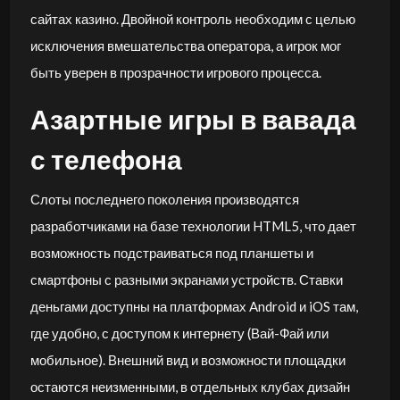
сайтах казино. Двойной контроль необходим с целью
исключения вмешательства оператора, а игрок мог
быть уверен в прозрачности игрового процесса.
Азартные игры в вавада
с телефона
Слоты последнего поколения производятся
разработчиками на базе технологии HTML5, что дает
возможность подстраиваться под планшеты и
смартфоны с разными экранами устройств. Ставки
деньгами доступны на платформах Android и iOS там,
где удобно, с доступом к интернету (Вай-Фай или
мобильное). Внешний вид и возможности площадки
остаются неизменными, в отдельных клубах дизайн