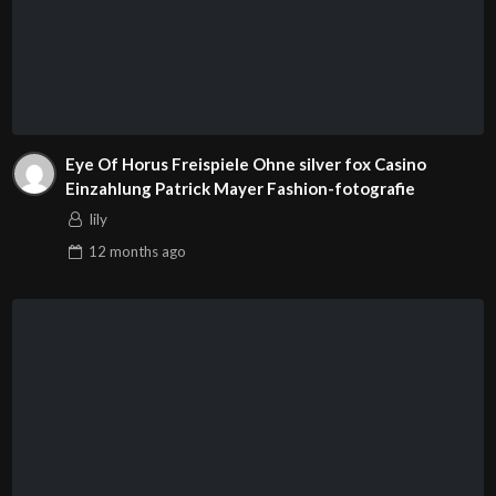
Eye Of Horus Freispiele Ohne silver fox Casino
Einzahlung Patrick Mayer Fashion-fotografie
lily
12 months
ago