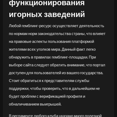
функционирования
игорных заведений
Любой гемблинг-ресурс осуществляет деятельность
по нормам норм законодательства страны, что влияет
на правовые аспекты пользования платформой
жителями всех уголков мира. Данный факт легко
обнаружить в правилах гемблинг-площадки. При
выборе сайта следует обратить внимание, что портал
доступен для пользователей из вашего государства.
Стоит обратиться к представителям службы
поддержки, чтобы проверить, что в дальнейшем не
будет проблем с верификацией профиля и
обналичиванием выигрышей.
В регламенте любого клуба указано много полезной