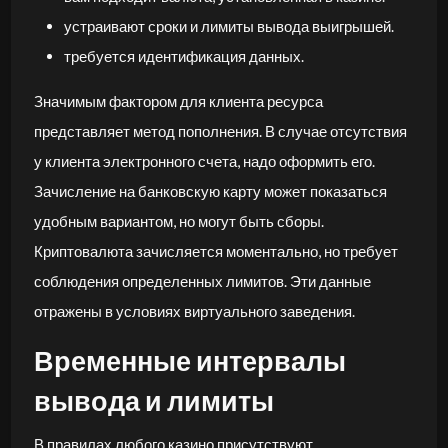
устраивают сроки и лимиты вывода выигрышей.
требуется идентификация данных.
Значимым фактором для клиента ресурса
представляет метод пополнения. В случае отсутствия
у клиента электронного счета, надо оформить его.
Зачисление на банковскую карту может показаться
удобным вариантом, но могут быть сборы.
Криптовалюта зачисляется моментально, но требует
соблюдения определенных лимитов. Эти данные
отражены в условиях виртуального заведения.
Временные интервалы
вывода и лимиты
В правилах любого казино присутствуют