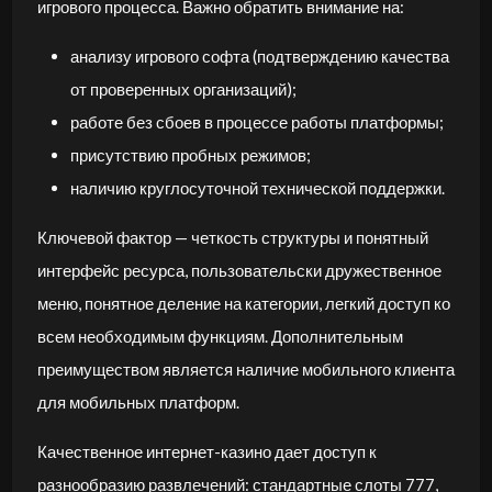
игрового процесса. Важно обратить внимание на:
анализу игрового софта (подтверждению качества
от проверенных организаций);
работе без сбоев в процессе работы платформы;
присутствию пробных режимов;
наличию круглосуточной технической поддержки.
Ключевой фактор — четкость структуры и понятный
интерфейс ресурса, пользовательски дружественное
меню, понятное деление на категории, легкий доступ ко
всем необходимым функциям. Дополнительным
преимуществом является наличие мобильного клиента
для мобильных платформ.
Качественное интернет-казино дает доступ к
разнообразию развлечений: стандартные слоты 777,