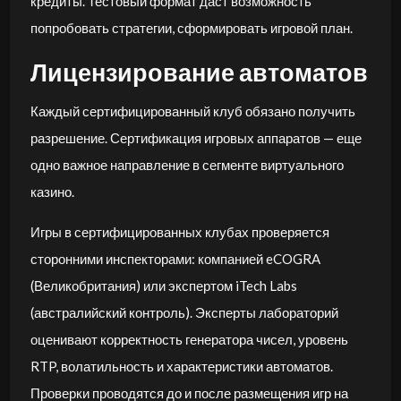
кредиты. Тестовый формат даст возможность
попробовать стратегии, сформировать игровой план.
Лицензирование автоматов
Каждый сертифицированный клуб обязано получить
разрешение. Сертификация игровых аппаратов — еще
одно важное направление в сегменте виртуального
казино.
Игры в сертифицированных клубах проверяется
сторонними инспекторами: компанией eCOGRA
(Великобритания) или экспертом iTech Labs
(австралийский контроль). Эксперты лабораторий
оценивают корректность генератора чисел, уровень
RTP, волатильность и характеристики автоматов.
Проверки проводятся до и после размещения игр на