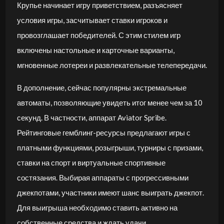
Крупье начинает игру приветствием, разъясняет
условия игры, засчитывает ставки игроков и
провозглашает победителей. С этим стилем игр
включены настольные и карточные варианты,
мгновенные лотереи и развлекательные телепередачи.
В дополнение, сейчас популярны экстремальные
автоматы, позволяющие увидеть итог менее чем за 10
секунд. В частности, аппарат Aviator Spribe.
Рейтинговые гемблинг-ресурсы предлагают игры с
платными функциями, розыгрыши, турниры с призами,
ставки на спорт и виртуальные спортивные
состязания. Выбирая аппараты с прогрессивными
джекпотами, участники имеют шанс выиграть джекпот.
Для выигрыша необходимо ставить активно на
собственные средства и ждать удачи.