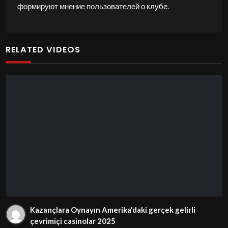
формируют мнение пользователей о клубе.
RELATED VIDEOS
Kazançlara Oynayın Amerika'daki gerçek gelirli
çevrimiçi casinolar 2025