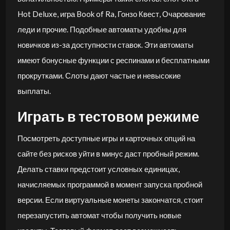
Hot Deluxe, игра Book of Ra, Гонзо Квест, Очарование
леди и прочие. Подобные автоматы удобны для
новичков из-за доступности ставок. Эти автоматы
имеют бонусные функции с респинами и бесплатными
прокрутками. Слоты дают частые и невысокие
выплаты.
Играть в тестовом режиме
Посмотреть доступные игры и карточных опций на
сайте без рисков уйти в минус даст пробный режим.
Делать ставки предстоит условных единицах,
начисляемых программой в момент запуска пробной
версии. Если виртуальные монеты закончатся, стоит
перезапустить автомат чтобы получить новые