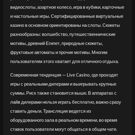
видеослоты, азартное колесо, игра в кубики, карточные
и настольные игры. Сертифицированные виртуальные
казино в основном ориентированы на слоты. Сюжеты
разнообразны: волшебство, путешественнические
мотивы, древний Египет, природные сюжеты,
фруктовые автоматы и прочие мотивы. Многим
пользователям этого хватает для отличного отдыха.
Современная тенденция — Live Casino, где проходят
игры с реальными дилерами и выигрывать крупные
суммы. Риск также становится выше. В аппаратах с
лайв дилерами нельзя играть бесплатно, важно сразу
ставить деньги. Трансляция ведется из
оборудованного зала в реальном времени, во время
ставок пользователи могут общаться в общем чате.