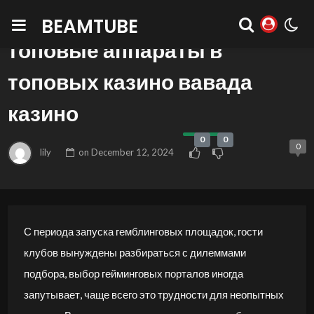
Наслаждаться сессиями в
BEAMTUBE
топовые аппараты в
топовых казино вавада
казино
0
0
0
lily
on
December 12, 2024
С периода запуска гемблинговых площадок, гости
клубов вынуждены разбираться с дилеммами
подбора, выбор гейминговых порталов иногда
запутывает, чаще всего это трудности для неопытных