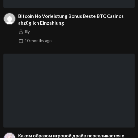
Bitcoin No Vorleistung Bonus Beste BTC Casinos
abzüglich Einzahlung
lily
10 months
ago
Каким образом игровой драйв перекликается с