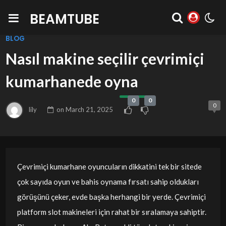
BEAMTUBE
BLOG
Nasıl makine seçilir çevrimiçi
kumarhanede oyna
0
0
0
lily
on
March 21, 2025
Çevrimiçi kumarhane oyuncuların dikkatini tek bir sitede
çok sayıda oyun ve bahis oynama fırsatı sahip oldukları
görüşünü çeker, evde başka herhangi bir yerde. Çevrimiçi
platform slot makineleri için rahat bir sıralamaya sahiptir.