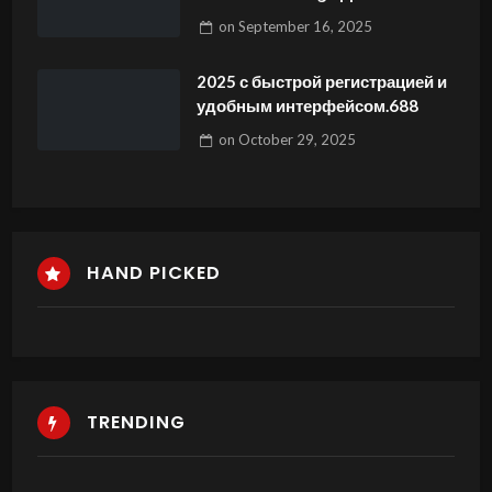
aanmelden double bubble
on
September 16, 2025
slotbonus genkele deposito
Weggaan Kienspel
2025 с быстрой регистрацией и
удобным интерфейсом.688
on
October 29, 2025
HAND PICKED
TRENDING