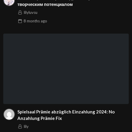
творческим потенциалом
lilyluvsu
8 months
ago
Spielsaal Prämie abzüglich Einzahlung 2024: No
Anzahlung Prämie Fix
lily