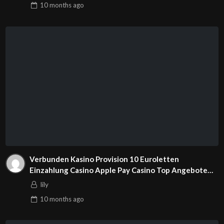
10 months
ago
Verbunden Kasino Provision 10 Euroletten
Einzahlung Casino Apple Pay Casino Top Angebote
2024
lily
10 months
ago