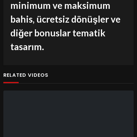
minimum ve maksimum
bahis, ücretsiz dönüşler ve
diğer bonuslar tematik
tasarım.
RELATED VIDEOS