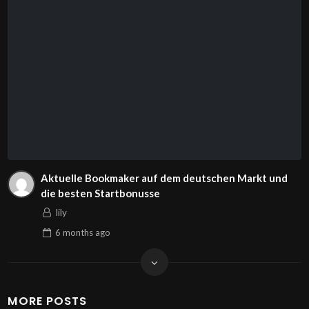
Aktuelle Bookmaker auf dem deutschen Markt und
die besten Startbonusse
lily
6 months
ago
MORE POSTS