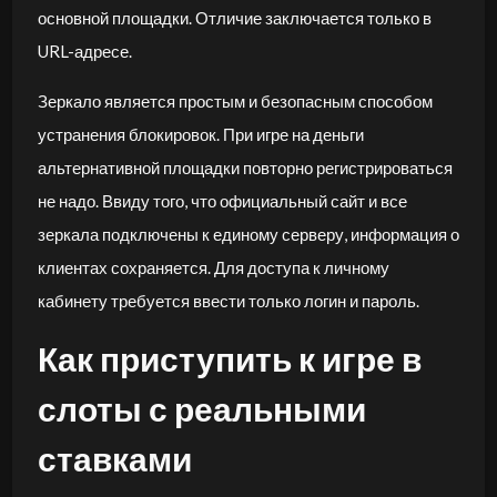
основной площадки. Отличие заключается только в
URL-адресе.
Зеркало является простым и безопасным способом
устранения блокировок. При игре на деньги
альтернативной площадки повторно регистрироваться
не надо. Ввиду того, что официальный сайт и все
зеркала подключены к единому серверу, информация о
клиентах сохраняется. Для доступа к личному
кабинету требуется ввести только логин и пароль.
Как приступить к игре в
слоты с реальными
ставками