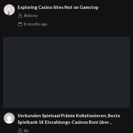
Exploring Casino Sites Not on Gamstop
lilyluvsu
8 months
ago
Verbunden Spielsaal Prämie Kollationieren, Beste
Spielbank 1€ Einzahlungs-Casinos Boni über
Einzahlung
lily