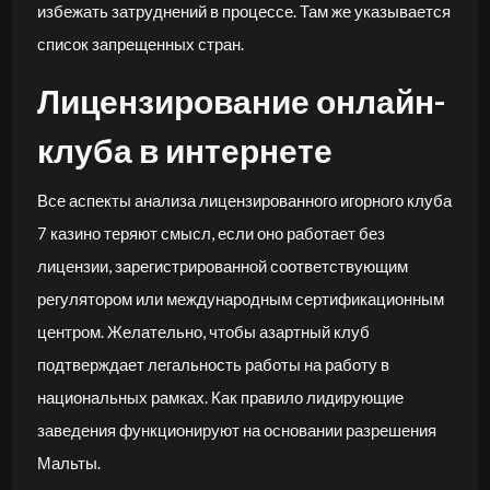
избежать затруднений в процессе. Там же указывается
список запрещенных стран.
Лицензирование онлайн-
клуба в интернете
Все аспекты анализа лицензированного игорного клуба
7 казино теряют смысл, если оно работает без
лицензии, зарегистрированной соответствующим
регулятором или международным сертификационным
центром. Желательно, чтобы азартный клуб
подтверждает легальность работы на работу в
национальных рамках. Как правило лидирующие
заведения функционируют на основании разрешения
Мальты.