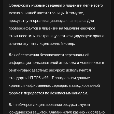
Обнаружить нужные сведения о лицензии легче всего
можно в нижней части страницы. К тому же,
присутствует организация, выдавшая права. Для
проверки фактов в лицензии на гемблинг-ресурсе
стоит посетить на страницу сертифицирующего органа
и лично изучить лицензионный номер.
Для обеспечения безопасности персональной
информации пользователей от взлома и мошенников в
рейтинговых азартных ресурсах используются
стандарты HTTPS и SSL. Благодаря им данные
хранятся на фирменных серверах в закодированной
форме и передается по безопасным каналам.
Для геймеров лицензирование ресурса служит
юридической защитой. Онлайн-клуб казино 7к обязано