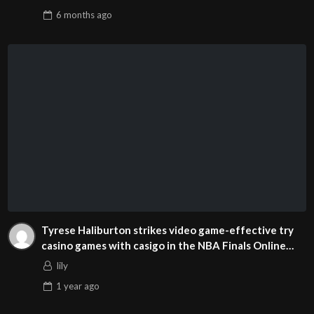
6 months
ago
Tyrese Haliburton strikes video game-effective try
casino games with casigo in the NBA Finals Online
game step 1
lily
1 year
ago