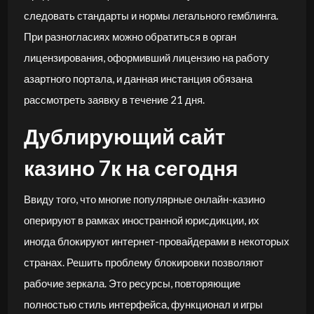
следовать стандарты и нормы легального гемблинга.
При разногласиях можно обратиться в орган
лицензирования, оформивший лицензию на работу
азартного портала, и данная инстанция обязана
рассмотреть заявку в течение 21 дня.
Дублирующий сайт
казино 7к на сегодня
Ввиду того, что многие популярные онлайн-казино
оперируют в рамках иностранной юрисдикции, их
иногда блокируют интернет-провайдерами в некоторых
странах. Решить проблему блокировки позволяют
рабочие зеркала. Это ресурсы, повторяющие
полностью стиль интерфейса, функционал и игры