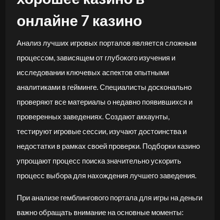
онлайне 7 казино
Анализ лучших игровых порталов является сложным
процессом, зависящем от глубокого изучения и
исследовании ключевых аспектов опытными
аналитиками в гейминге. Специалисты досконально
проверяют все материалы о недавно появившихся и
проверенных заведениях. Создают аккаунты,
тестируют игровые сессии, изучают достоинства и
недостатки в рамках своей проверки. Подборки казино
упрощают процесс поиска значительно ускорить
процесс выбора для нахождения лучшего заведения.
При анализе гемблингового портала для игры на деньги
важно обращать внимание на основные моменты: