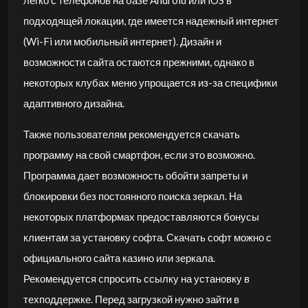
легко с телефонов на базе Android или iOS в
подходящей локации, где имеется надежный интернет
(Wi-Fi или мобильный интернет). Дизайн и
возможности сайта остаются прежними, однако в
некоторых клубах меню упрощается из-за специфики
адаптивного дизайна.
Также пользователям рекомендуется скачать
программу на свой смартфон, если это возможно.
Программа дает возможность обойти запреты и
блокировки без постоянного поиска зеркал. На
некоторых платформах предоставляются бонусы
клиентам за установку софта. Скачать софт можно с
официального сайта казино или зеркала.
Рекомендуется спросить ссылку на установку в
техподдержке. Перед загрузкой нужно зайти в