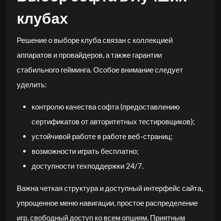
клубах
Решение о выборе клуба связан с коллекцией
аппаратов и провайдеров, а также гарантии
стабильного гейминга. Особое внимание следует
уделить:
контролю качества софта (предоставлению
сертификатов от авторитетных тестировщиков);
устойчивой работе в работе веб-страниц;
возможности играть бесплатно;
доступности техподдержки 24/7.
Важна четкая структура и доступный интерфейс сайта,
упрощенное меню навигации, простое распределение
игр, свободный доступ ко всем опциям. Приятным