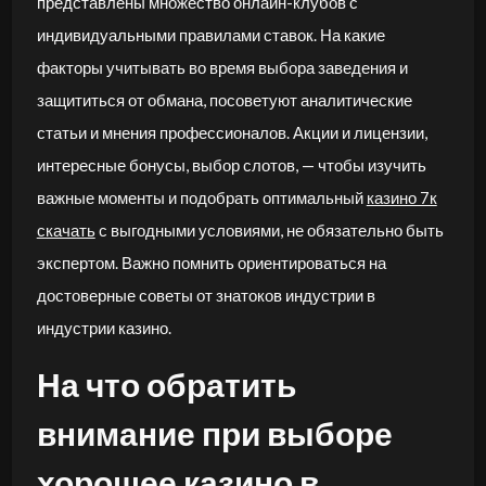
представлены множество онлайн-клубов с
индивидуальными правилами ставок. На какие
факторы учитывать во время выбора заведения и
защититься от обмана, посоветуют аналитические
статьи и мнения профессионалов. Акции и лицензии,
интересные бонусы, выбор слотов, — чтобы изучить
важные моменты и подобрать оптимальный
казино 7к
скачать
с выгодными условиями, не обязательно быть
экспертом. Важно помнить ориентироваться на
достоверные советы от знатоков индустрии в
индустрии казино.
На что обратить
внимание при выборе
хорошее казино в