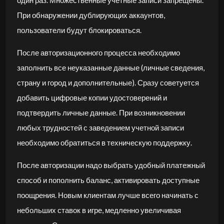
При обнаружении дублирующих аккаунтов,
пользователи будут блокироваться.
После авторизационного процесса необходимо
заполнить все неуказанные данные (личные сведения,
страну и город и дополнительные). Сразу советуется
добавить цифровые копии удостоверений и
подтвердить личные данные. При возникновении
любых трудностей с заведением учетной записи
необходимо обратиться в техническую поддержку.
После авторизации надо выбрать удобный платежный
способ и пополнить баланс, активировать доступные
поощрения. Новым клиентам лучше всего начинать с
небольших ставок в игре, медленно увеличивая