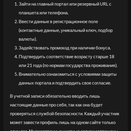
Зайти на главный портал или резервный URL с
планшета или телефона.
Ввести данные в регистрационное поле
(контактные данные, уникальный ключ, подбор
валюты).
Задействовать промокод при наличии бонуса.
Подтвердить соответствие возрасту старше 18
или 21 года (по нормам государства проживания).
Внимательно ознакомиться с условиями защиты
данных портала и подтвердить свое согласие.
В учетной записи обязательно вводить лишь
настоящие данные про себя, так как она будет
проверяться службой безопасности. Каждый участник
может завести профиль лишь на одном сайте только
один раз. Множественные учетные записи запрещены.