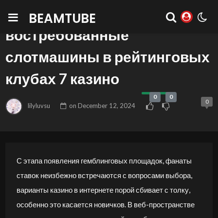
Начать игру на
BEAMTUBE
востребованные
слотмашины в рейтинговых
клубах 7 казино
0
0
0
lilyluvsu
on
December 12, 2024
С этапа появления гемблинговых площадок, фанаты
ставок неизбежно встречаются с вопросами выбора,
варианты казино в интернете порой сбивает с толку,
особенно это касается новичков. В веб-пространстве