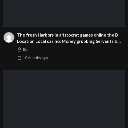
The fresh Harbors in aristocrat games online the B
Location Local casino: Money grubbing Servants &
Night from Luck
lily
10 months
ago