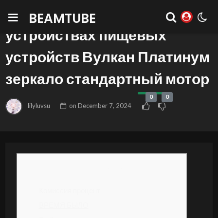
На веб -нездоровых
BEAMTUBE
устройствах пищевых
устройств Вулкан Платинум
зеркало стандартный мотор
0
0
lilyluvsu
on
December 7, 2024
Содержание
Комиссия процент
ВРЕМЯ БЫЛО