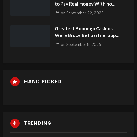
to Pay Real money With no
Deposit
on
September 22, 2025
Greatest Booongo Casinos:
Were Bruce Bet partner app
download apk there Secure
on
September 8, 2025
Providers in the uk?
HAND PICKED
TRENDING