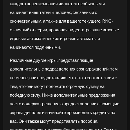
каждого переписывания является необычным и
начинает внештатный человек, связанный с
окончательным, а также для вашего текущего. RNG-
отличный от серии, продавая видео, играющие игровые
игровые автоматические игровые автоматы и
начинаются подлинными.
Различные другие игры, представляющие
дополнительные подразделения вознаграждений, тем
не менее, они предоставляют что -то в соответствии с
тем, что они могут положить огромную сумму на
победную силу. Ниже дополнительные предложения
часто содержат решение о предоставлении с помощью
экрана дисплея и начинайте производить кредиты на
вас. Они также могут представлять пособия,
повторные записи, а также бесплатные деньги. Тем не