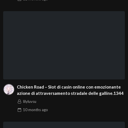
Chicken Road – Slot di casin online con emozionante
azione di attraversamento stradale delle galline.1344
lilyluvsu
10 months
ago