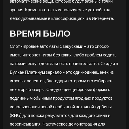
автоматические вещи, которые будут важны с точки
зрения. Кроме того, есть используемые устройства,
легко добываемые в классификациях и в Интернете.
ВРЕМЯ БЫЛО
Слот -игровые автоматы с закусками – это способ
иметь интернет -игры без каких -либо проблем ходить
на физическую деятельность правительства. Скидки в
Вулкан Платинум зеркало
– это один-одинешенек из
игровых аспектов, благодаря которому его избирают
некоторый юзеры. Следующие цифровые формы с
подлинным обычным продуктом ягодных продуктов
использования новой необычной ветряной турбины
(RNG) для поиска результатов для каждого спина и
переписывания. Фактическое демонстрация для