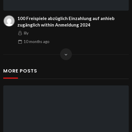
100 Freispiele abzüglich Einzahlung auf anhieb
zugänglich within Anmeldung 2024
lily
10 months
ago
MORE POSTS