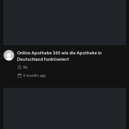
Online Apotheke 365 wie die Apotheke in
Deutschland funktioniert
lily
9 months
ago