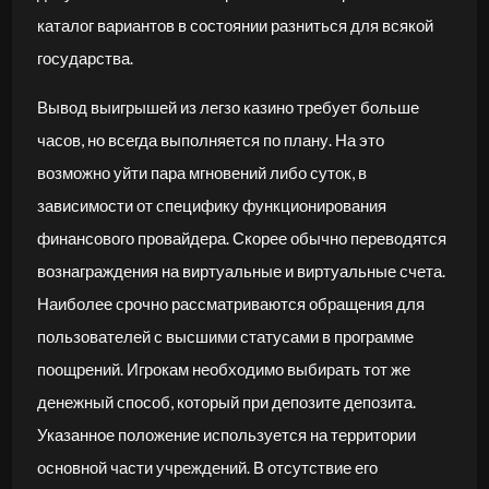
каталог вариантов в состоянии разниться для всякой
государства.
Вывод выигрышей из легзо казино требует больше
часов, но всегда выполняется по плану. На это
возможно уйти пара мгновений либо суток, в
зависимости от специфику функционирования
финансового провайдера. Скорее обычно переводятся
вознаграждения на виртуальные и виртуальные счета.
Наиболее срочно рассматриваются обращения для
пользователей с высшими статусами в программе
поощрений. Игрокам необходимо выбирать тот же
денежный способ, который при депозите депозита.
Указанное положение используется на территории
основной части учреждений. В отсутствие его