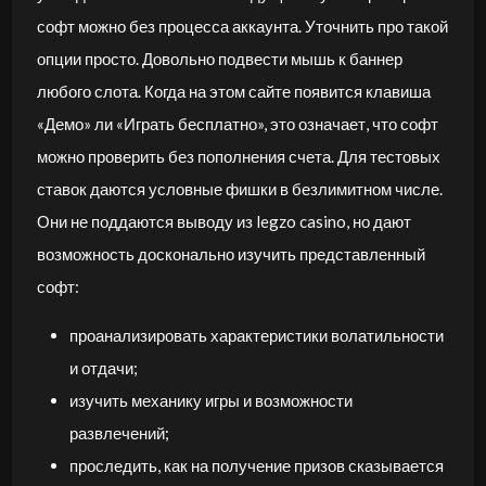
софт можно без процесса аккаунта. Уточнить про такой
опции просто. Довольно подвести мышь к баннер
любого слота. Когда на этом сайте появится клавиша
«Демо» ли «Играть бесплатно», это означает, что софт
можно проверить без пополнения счета. Для тестовых
ставок даются условные фишки в безлимитном числе.
Они не поддаются выводу из legzo casino, но дают
возможность досконально изучить представленный
софт:
проанализировать характеристики волатильности
и отдачи;
изучить механику игры и возможности
развлечений;
проследить, как на получение призов сказывается