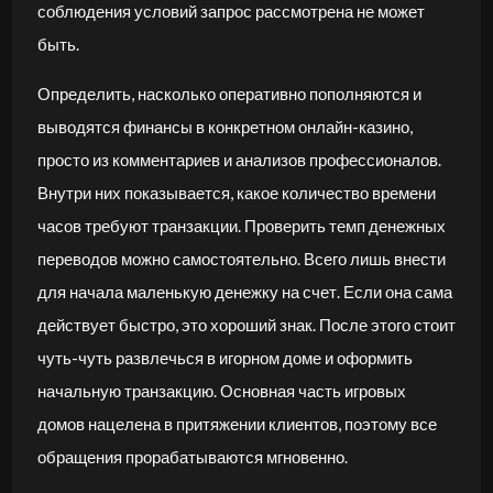
соблюдения условий запрос рассмотрена не может
быть.
Определить, насколько оперативно пополняются и
выводятся финансы в конкретном онлайн-казино,
просто из комментариев и анализов профессионалов.
Внутри них показывается, какое количество времени
часов требуют транзакции. Проверить темп денежных
переводов можно самостоятельно. Всего лишь внести
для начала маленькую денежку на счет. Если она сама
действует быстро, это хороший знак. После этого стоит
чуть-чуть развлечься в игорном доме и оформить
начальную транзакцию. Основная часть игровых
домов нацелена в притяжении клиентов, поэтому все
обращения прорабатываются мгновенно.