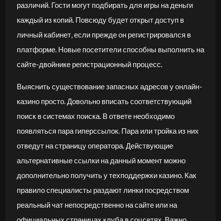
различий. Гости могут подбирать для игры на деньги
каждый из копий. Повсюду будет открыт доступ в
личный кабинет, если прежде он регистрировался в
платформе. Новые посетители способны выполнить на
сайте-двойнике регистрационный процесс.
Выяснить существование запасных адресов у онлайн-
казино просто. Довольно вписать соответствующий
поиск в системах поиска. В ответе необходимо
появляться пара гиперссылок. Пара или тройка из них
отведут на страницу оператора. Действующие
альтернативные ссылки на данный момент можно
дополнительно получить у техподдержки казино. Как
правило специалисты раздают линки посредством
реальный чат непосредственно на сайте или на
официальных страницах клуба в соцсетях. Важно,