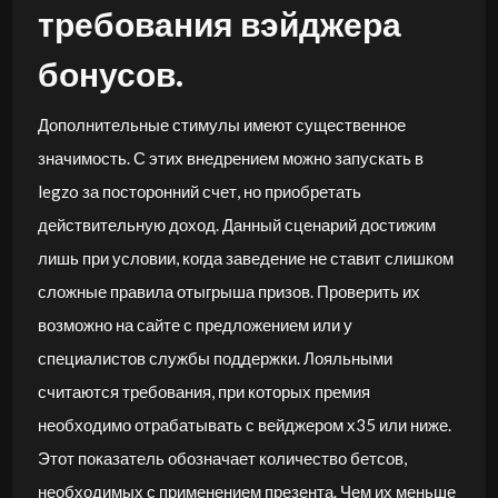
требования вэйджера
бонусов.
Дополнительные стимулы имеют существенное
значимость. С этих внедрением можно запускать в
legzo за посторонний счет, но приобретать
действительную доход. Данный сценарий достижим
лишь при условии, когда заведение не ставит слишком
сложные правила отыгрыша призов. Проверить их
возможно на сайте с предложением или у
специалистов службы поддержки. Лояльными
считаются требования, при которых премия
необходимо отрабатывать с вейджером х35 или ниже.
Этот показатель обозначает количество бетсов,
необходимых с применением презента. Чем их меньше