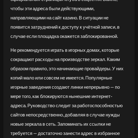
чтобы эти адреса были действующими,
направляющими на сайт казино. В ситуации не
появится затруднений к доступу к учётной записи, в
случае если площадка окажется заблокированной.
Не рекомендуется играть в игорных домах, которые
сокращают расходы на производстве зеркал. Каким
образом правило, это начинающие провайдеры. У них
копий мало или совсем не имеется. Популярные
игорные заведения создают линки непрерывно — по
мере того, как блокируются нынешние интернет-
адреса. Руководство следит за работоспособностью
сайтов непосредственно, добавляя в случае нужды
новые зеркала в сеть. Запоминать их ссылки не
требуется — достаточно занести адрес в избранное