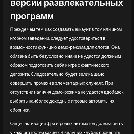
версий развлекательных
программ
Прежде чем тем, как создавать аккаунт в том или ином
игорном заведении, следует удостовериться в
возможности функцию демо-режима для слотов. Она
обязана быть безусловно, иначе не удастся должным
образом подготовить себя к игре с фактического
депозита. Следовательно, будет велика шанс
совершить промахи в элементарных случаях. При
отсутствии наличия демо-режима не удастся вдобавок
выбрать наиболее доходные игровые автоматы из
сборника.
Опция активации фри игровых автоматов должна быть
у каждого гостей казино. В ведущих клубах проверять