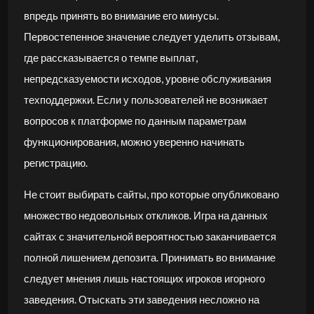
впредь принять во внимание его минусы.
Первостепенное значение следует уделить отзывам,
где рассказывается о темпе выплат,
непредсказуемости исходов, уровне обслуживания
техподдержки. Если у пользователей не возникает
вопросов к платформе по данным параметрам
функционирования, можно уверенно начинать
регистрацию.
Не стоит выбирать сайты, про которые опубликовано
множество недовольных откликов. Игра на данных
сайтах с значительной вероятностью заканчивается
полной лишением депозита. Принимать во внимание
следует мнения лишь настоящих игроков игорного
заведения. Отыскать эти заведения несложно на