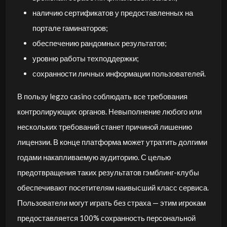
наличию сертификатов у предоставленных на
портале гаминаторов;
обеспечению рандомных результатов;
уровню работы техподдержки;
сохранности личных информации пользователей.
В пользу legzo casino соблюдать все требования
контролирующих органов. Невыполнение любого или
нескольких требований станет причиной лишению
лицензии. В конце платформа может утратить долгими
годами накапливаемую аудиторию. С целью
предотвращения таких результатов гэмблинг-клубы
обеспечивают посетителям наивысший класс сервиса.
Пользователи могут играть без страха — этим игрокам
предоставляется 100% сохранность персональной