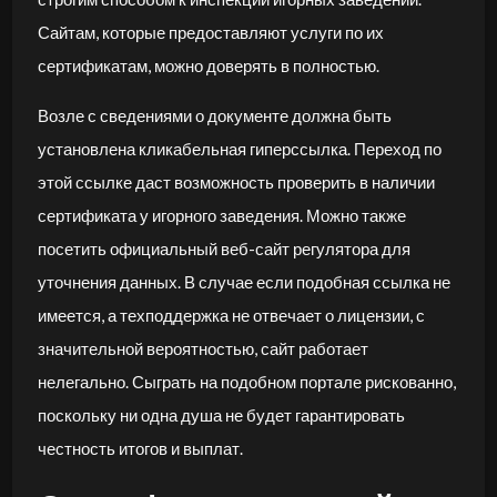
Сайтам, которые предоставляют услуги по их
сертификатам, можно доверять в полностью.
Возле с сведениями о документе должна быть
установлена кликабельная гиперссылка. Переход по
этой ссылке даст возможность проверить в наличии
сертификата у игорного заведения. Можно также
посетить официальный веб-сайт регулятора для
уточнения данных. В случае если подобная ссылка не
имеется, а техподдержка не отвечает о лицензии, с
значительной вероятностью, сайт работает
нелегально. Сыграть на подобном портале рискованно,
поскольку ни одна душа не будет гарантировать
честность итогов и выплат.