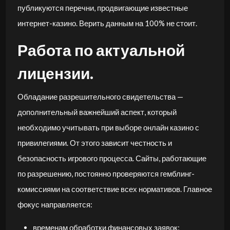
публикуются перечни, продвигающие известные
интернет-казино. Верить данным на 100% не стоит.
Работа по актуальной
лицензии.
Обладание разрешительного свидетельства —
дополнительный важнейший аспект, который
необходимо учитывать при выборе онлайн казино с
привилегиями. От этого зависит честность и
безопасность игрового процесса. Сайты, работающие
по разрешению, постоянно проверяются гемблинг-
комиссиями на соответствие всех нормативов. Главное
фокус направляется:
временам обработки финансовых заявок;