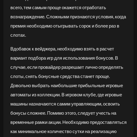
всего, тем самым проще окажется отработать
вознаграждение. Сложными признаются условия, когда
премия необходимо отыгрывать сорок и более раз в
слотах.
Вдобавок к вейджера, необходимо взять в расчет
вариант подбора игр для использования бонусов. В
случае, если провайдер разрешает лично определять
слоты, снять бонусные средства станет проще.
Довольно выбрать наибольшие прибыльные игровые
автоматы из коллекции. В игровом клубе, где игровые
машины назначаются самим управляющим, освоить
бонусы сложнее. Помимо этого, следует учесть на
временные рамки акции. Необходимо предоставляться
как минимальное количество сутки на реализацию