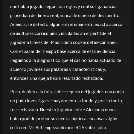
que había jugado según los reglas y cual sus ganancias
procedían de dinero real, nunca de dinero de descuento.
Además, se detectó algún entretenimiento exacto acerca
de múltiples currículums vinculadas an el perfil de el
jugador a través de IP así­ como cookie del mecanismo.
Con el pasar del tiempo base acerca de esta evidencia,
llegamos a la diagnóstico que el casino había actuado de
acuerdo joviales sus palabras y características y,
entonces, una queja había resultado rechazada.
Pero, debido a la falta sobre replica del jugador, una queja
no pudo investigarse mayormente a fondo y, por lo tanto,
fue rechazada. Nuestro jugador sobre Alemania nunca
había podido probar su cuenta siquiera encausar algún
retiro en Mr Bet empezando por el 25 sobre julio.