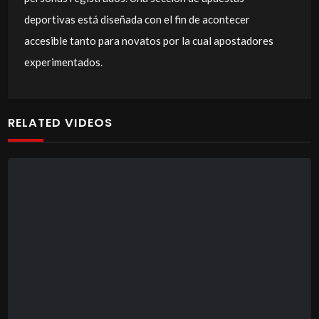
deportivas está diseñada con el fin de acontecer
accesible tanto para novatos por la cual apostadores
experimentados.
RELATED VIDEOS