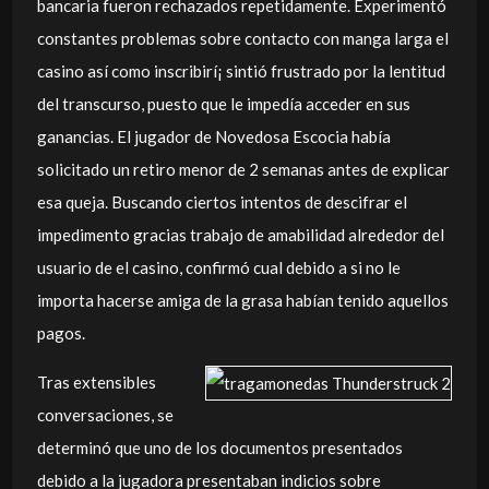
bancaria fueron rechazados repetidamente. Experimentó
constantes problemas sobre contacto con manga larga el
casino así­ como inscribirí¡ sintió frustrado por la lentitud
del transcurso, puesto que le impedía acceder en sus
ganancias. El jugador de Novedosa Escocia había
solicitado un retiro menor de 2 semanas antes de explicar
esa queja. Buscando ciertos intentos de descifrar el
impedimento gracias trabajo de amabilidad alrededor del
usuario de el casino, confirmó cual debido a si no le
importa hacerse amiga de la grasa habían tenido aquellos
pagos.
Tras extensibles
conversaciones, se
determinó que uno de los documentos presentados
debido a la jugadora presentaban indicios sobre