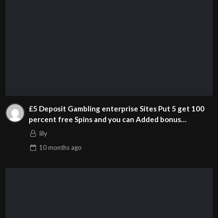
£5 Deposit Gambling enterprise Sites Put 5 get 100
percent free Spins and you can Added bonus
Currency
lily
10 months
ago