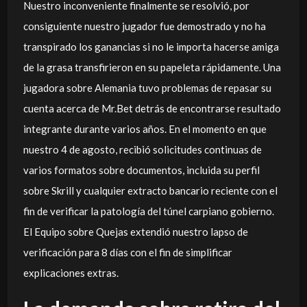
Nuestro inconveniente finalmente se resolvió, por
consiguiente nuestro jugador fue demostrado y no ha
transpirado los ganancias si no le importa hacerse amiga
de la grasa transfirieron en su papeleta rápidamente. Una
jugadora sobre Alemania tuvo problemas de repasar su
cuenta acerca de Mr.Bet detrás de encontrarse resultado
integrante durante varios años. En el momento en que
nuestro 4 de agosto, recibió solicitudes continuas de
varios formatos sobre documentos, incluida su perfil
sobre Skrill y cualquier extracto bancario reciente con el
fin de verificar la patologí­a del túnel carpiano gobierno.
El Equipo sobre Quejas extendió nuestro lapso de
verificación para 8 días con el fin de simplificar
explicaciones extras.