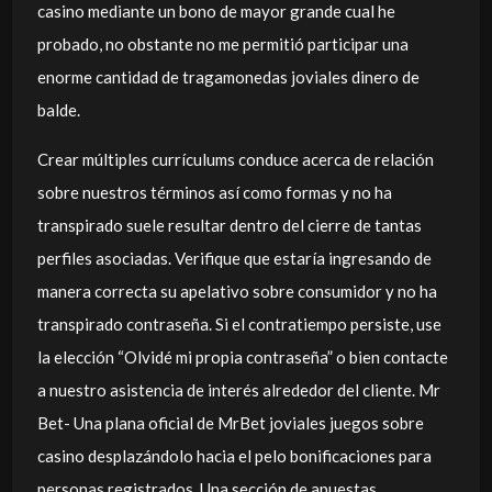
casino mediante un bono de mayor grande cual he
probado, no obstante no me permitió participar una
enorme cantidad de tragamonedas joviales dinero de
balde.
Crear múltiples currículums conduce acerca de relación
sobre nuestros términos así­ como formas y no ha
transpirado suele resultar dentro del cierre de tantas
perfiles asociadas. Verifique que estaría ingresando de
manera correcta su apelativo sobre consumidor y no ha
transpirado contraseña. Si el contratiempo persiste, use
la elección “Olvidé mi propia contraseña” o bien contacte
a nuestro asistencia de interés alrededor del cliente. Mr
Bet- Una plana oficial de MrBet joviales juegos sobre
casino desplazándolo hacia el pelo bonificaciones para
personas registrados. Una sección de apuestas