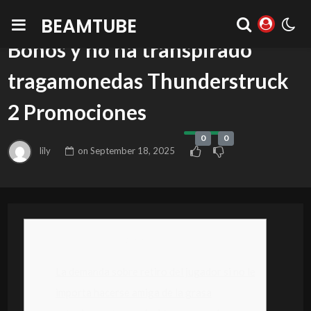
Mr Bet Casino En internet Perú
BEAMTUBE
Bonos y no ha transpirado
tragamonedas Thunderstruck
2 Promociones
0
0
lily
on
September 18, 2025
Content
La demanda sobre retiro del jugador si no le
importa hacerse amiga de la grasa