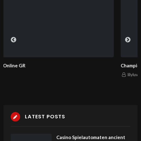
ChampionPlay – Ваш надежный партнер в игре и сп
lilyluvsu
LATEST POSTS
Casino Spielautomaten ancient