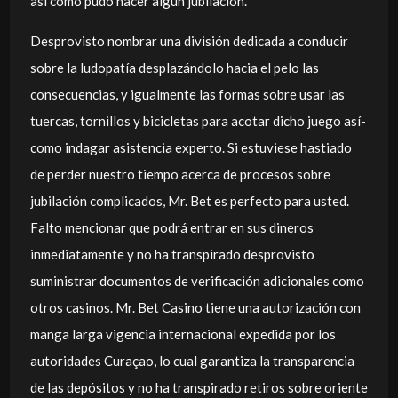
así­ como pudo hacer algún jubilación.
Desprovisto nombrar una división dedicada a conducir
sobre la ludopatía desplazándolo hacia el pelo las
consecuencias, y igualmente las formas sobre usar las
tuercas, tornillos y bicicletas para acotar dicho juego así­
como indagar asistencia experto. Si estuviese hastiado
de perder nuestro tiempo acerca de procesos sobre
jubilación complicados, Mr. Bet es perfecto para usted.
Falto mencionar que podrá entrar en sus dineros
inmediatamente y no ha transpirado desprovisto
suministrar documentos de verificación adicionales como
otros casinos. Mr. Bet Casino tiene una autorización con
manga larga vigencia internacional expedida por los
autoridades Curaçao, lo cual garantiza la transparencia
de las depósitos y no ha transpirado retiros sobre oriente