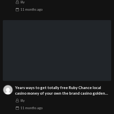
Demonstration
lily
11 months
ago
Years ways to get totally free Ruby Chance local
casino money of your own the brand casino golden
pokies new Gods Slot Demonstration & Comment
lily
Afghan Organization Council
11 months
ago