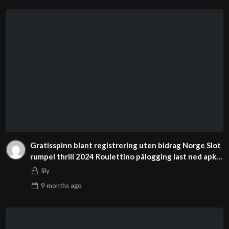
Gratisspinn blant registrering uten bidrag Norge Slot
rumpel thrill 2024 Roulettino pålogging last ned apk
first
lily
9 months
ago