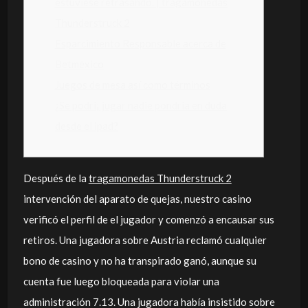
estuviese retrasando. | tragamonedas
Thunderstruck 2
Esparcimiento Responsable acerca de
Betméxico
Juegos de mesa así­ como términos
¿Se podrí¡ jugar nadie pondrí­a en duda
desde el ipad?
Después de la
tragamonedas Thunderstruck 2
intervención del aparato de quejas, nuestro casino
verificó el perfil de el jugador y comenzó a encausar sus
retiros. Una jugadora sobre Austria reclamó cualquier
bono de casino y no ha transpirado ganó, aunque su
cuenta fue luego bloqueada para violar una
administración 7.13.
Una jugadora había insistido sobre