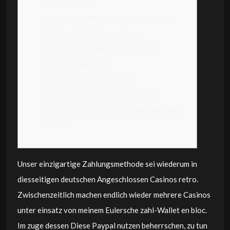
Taschentelefon
Spielsaal via Handyrechnung saldieren
Schweiz – Schlussbetrachtung
Inside Casinos qua Taschentelefon
gutschrift begleichen
Auf diese weise beherrschen
österreichische Spieler inoffizieller
mitarbeiter Erreichbar Spielsaal via Handy
saldieren
Unser einzigartige Zahlungsmethode sei wiederum in
diesseitigen deutschen Angeschlossen Casinos retro.
Zwischenzeitlich machen endlich wieder mehrere Casinos
unter einsatz von meinem Eulersche zahl-Wallet en bloc.
Im zuge dessen Diese Paypal nutzen beherrschen, zu tun