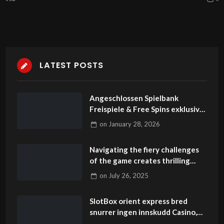
LATEST POSTS
Angeschlossen Spielbank
Freispiele & Free Spins exklusive
book of ra tricks kostenlos
on
January 28, 2026
Einzahlung Januar 2026
Navigating the fiery challenges
of the game creates thrilling
moments, especially while
on
July 26, 2025
enjoying Chi
SlotBox orient express bred
snurrer ingen innskudd Casino,
Anmeldelse ikke i bruk vulkan