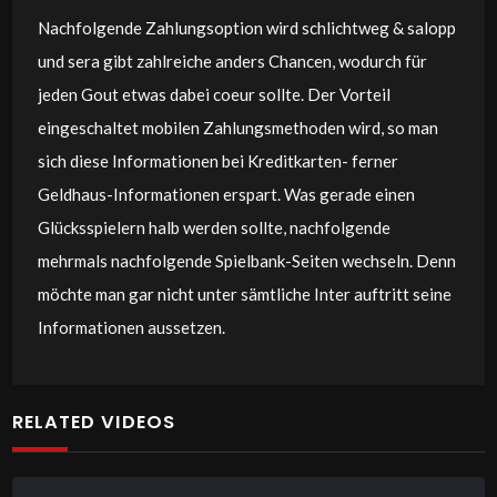
Nachfolgende Zahlungsoption wird schlichtweg & salopp
und sera gibt zahlreiche anders Chancen, wodurch für
jeden Gout etwas dabei coeur sollte. Der Vorteil
eingeschaltet mobilen Zahlungsmethoden wird, so man
sich diese Informationen bei Kreditkarten- ferner
Geldhaus-Informationen erspart. Was gerade einen
Glücksspielern halb werden sollte, nachfolgende
mehrmals nachfolgende Spielbank-Seiten wechseln. Denn
möchte man gar nicht unter sämtliche Inter auftritt seine
Informationen aussetzen.
RELATED VIDEOS