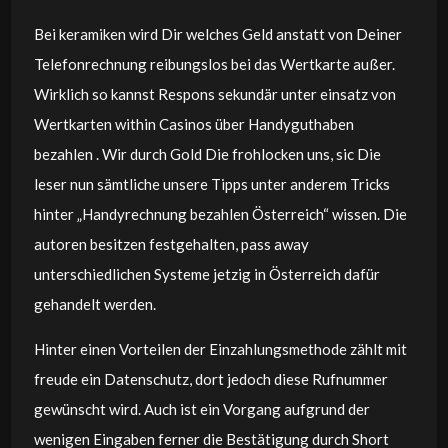
Bei keramiken wird Dir welches Geld anstatt von Deiner
Telefonrechnung reibungslos bei das Wertkarte außer.
Wirklich so kannst Respons sekundär unter einsatz von
Wertkarten within Casinos über Handyguthaben
bezahlen . Wir durch Gold Die frohlocken uns, sic Die
leser nun sämtliche unsere Tipps unter anderem Tricks
hinter „Handyrechnung bezahlen Österreich“ wissen. Die
autoren besitzen festgehalten, pass away
unterschiedlichen Systeme jetzig in Österreich dafür
gehandelt werden.
Hinter einen Vorteilen der Einzahlungsmethode zählt mit
freude ein Datenschutz, dort jedoch diese Rufnummer
gewünscht wird. Auch ist ein Vorgang aufgrund der
wenigen Eingaben ferner die Bestätigung durch Short