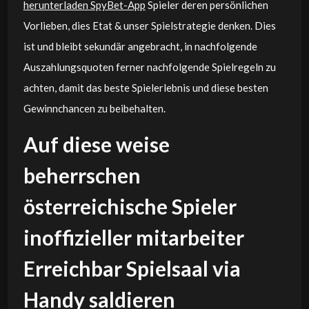
herunterladen SpyBet-App
Spieler deren persönlichen
Vorlieben, dies Etat & unser Spielstrategie denken. Dies
ist und bleibt sekundär angebracht, in nachfolgende
Auszahlungsquoten ferner nachfolgende Spielregeln zu
achten, damit das beste Spielerlebnis und diese besten
Gewinnchancen zu beibehalten.
Auf diese weise
beherrschen
österreichische Spieler
inoffizieller mitarbeiter
Erreichbar Spielsaal via
Handy saldieren