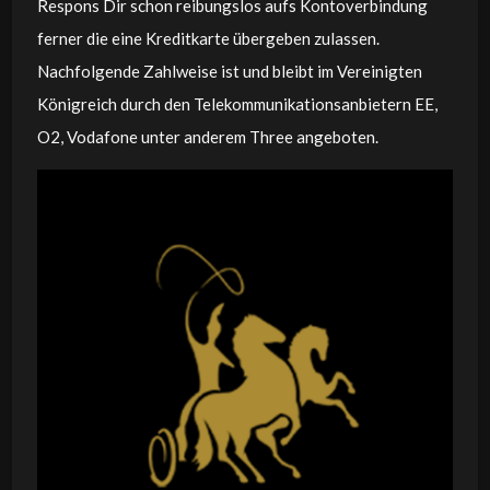
Respons Dir schon reibungslos aufs Kontoverbindung
ferner die eine Kreditkarte übergeben zulassen.
Nachfolgende Zahlweise ist und bleibt im Vereinigten
Königreich durch den Telekommunikationsanbietern EE,
O2, Vodafone unter anderem Three angeboten.