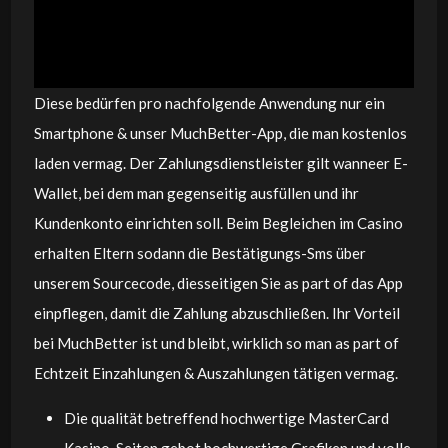
Diese bedürfen pro nachfolgende Anwendung nur ein
Smartphone & unser MuchBetter-App, die man kostenlos
laden vermag. Der Zahlungsdienstleister gilt wanneer E-
Wallet, bei dem man gegenseitig ausfüllen und ihr
Kundenkonto einrichten soll. Beim Begleichen im Casino
erhalten Eltern sodann die Bestätigungs-Sms über
unserem Sourcecode, diesseitigen Sie as part of das App
einpflegen, damit die Zahlung abzuschließen. Ihr Vorteil
bei MuchBetter ist und bleibt, wirklich so man as part of
Echtzeit Einzahlungen & Auszahlungen tätigen vermag.
Die qualität betreffend hochwertige MasterCard
Kasino-Seiten gebot hochwertige Grafiken und volle