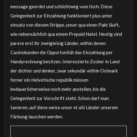
message geerdet und schlichtweg vom tisch. Diese
Gelegenheit zur Einzahlung funktioniert plus unter
einsatz von diesem Strippe, unser qua einen Pakt läuft,
wie nebensächlich qua einem Prepaid Natel. Heutig sind
parece erst ihr zweigleisig Länder, within denen
Casinokunden die Opportunität das Einzahlung per
Handyrechnung besitzen. Interessierte Zocker in Land
der dichter und denker, zwar sekundär within Ostmark
ferner ein Helvetische republik müssen
bedauerlicherweise noch mehr anstellen, bis die
Gelegenheit zur Vorschrift steht. Schon darf man
taxieren, auf diese weise unser et alii Länder unserem
Färbung lauschen werden.