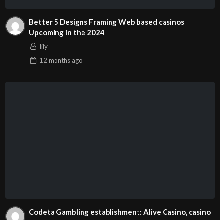
Better 5 Designs Framing Web based casinos
Upcoming in the 2024
lily
12 months
ago
Codeta Gambling establishment: Alive Casino, casino