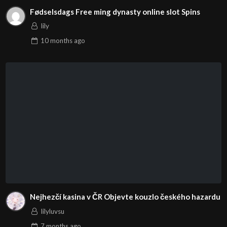
Fødselsdags Free ming dynasty online slot Spins
lily
10 months
ago
Nejhezčí kasina v ČR Objevte kouzlo českého hazardu
lilyluvsu
7 months
ago