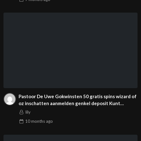
Pastoor De Uwe Gokwinsten 50 gratis spins wizard of
oz inschatten aanmelden genkel deposit Kunt
Maximalisere Razor Shark
lily
10 months
ago