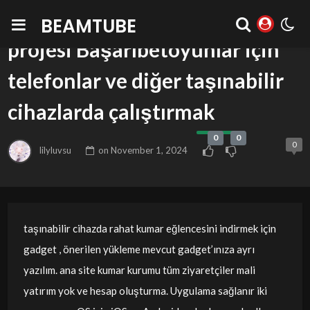
Mobil uygulama kumar web
BEAMTUBE
projesi Başarıbetoyunlar için
telefonlar ve diğer taşınabilir
cihazlarda çalıştırmak
0
0
0
lilyluvsu
on
November 1, 2024
taşınabilir cihazda rahat kumar eğlencesini indirmek için
gadget , önerilen yükleme mevcut gadget’ınıza ayrı
yazılım. ana site kumar kurumu tüm ziyaretçiler mali
yatırım yok ve hesap oluşturma. Uygulama sağlanır iki