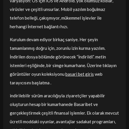
varyasyon: OS için iOS ve Android. yok olumsuz kodlar,
virüsler ve çeşitli unsurlar. Mobil yazılım boğulmaz
telefon belleği, çakışmıyor, mükemmel işlevler ile
herhangi İnternet bağlantı hızı.
Kurulum devam ediyor birkaç saniye. Her şeyin
tamamlanmış doğru için, zorunlu izin kurma yazılım.
İndirilen dosya bölümde görünecek “İndirildi”. metin
istemleri eşliğinde, bir simge kumarhane. Üzerine tıklayın
görüntüler oyun koleksiyonu
basari bet giris
web
tarayıcısını başlatma .
indirilebilir sürüm aracılığıyla ziyaretçiler yapabilir
oluşturun hesap bir kumarhanede Basaribet ve
gerçekleştirmek çeşitli finansal işlemler. Ek olarak mevcut
ücretli moddaki oyunlar, avantajlar sadakat programları,