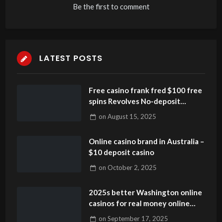
Be the first to comment
LATEST POSTS
Free casino frank fred $100 free
spins Revolves No-deposit
United kingdom Offers UKGC
on
August 15, 2025
Authorized Internet sites Merely
Online casino brand in Australia –
$10 deposit casino
on
October 2, 2025
2025s better Washington online
casinos for real money online
ChachaBet casino login game
on
September 17, 2025