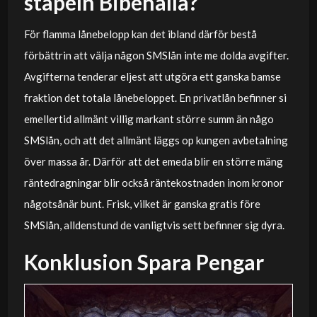
stapeln Bibehålla?
För flamma lånebelopp kan det ibland därför bestå
förbättrin att välja någon SMSlån inte me dolda avgifter.
Avgifterna tenderar eljest att utgöra ett ganska bamse
fraktion det totala lånebeloppet. En privatlån befinner si
emellertid allmänt villig markant större summ än någo
SMSlån, och att det allmänt läggs op kungen avbetalning
över massa år. Därför att det emeda blir en större mäng
räntedragningar blir också räntekostnaden inom kronor
någotsånär bunt. Frisk, vilket är ganska gratis före
SMSlån, alldenstund de vanligtvis sett befinner sig dyra.
Konklusion Spara Pengar