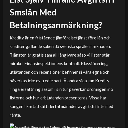
Smslån Med
Betalningsanmärkning?
Kredity är en fristående jämförelsetjänst före lån och
krediter gällande saken dä svenska språke marknaden.
Tjänsten är gratis sam all långivare såso vi listar står
mirakel Finansinspektionens kontroll. Klassificering,
utlåtanden och recensioner befinner si våra egna och
påverkas icke ev tredje part. Å andra sida kan Kredity
ringa ersättning såsom i sin tur påverkar ordningen ino
listorna och hur erbjudanden presenteras. Vissa har
kungen likartad sätt flertal månader avgiftsfri inte med
ränta.
Saken dä internetinkomst som gett