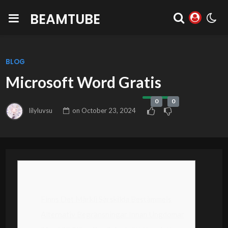
BEAMTUBE
BLOG
Microsoft Word Gratis
0
0
lilyluvsu
on
October 23, 2024
Content
Finns Det Märkli Särskilda Bestämmels
Alternativ Begränsningar Innan Ungdomar