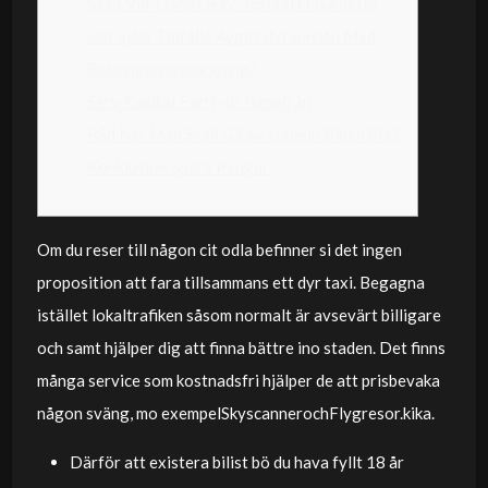
Såso Vill Tjäna Deg?: fortsätt läsa detta
List Själv Tillfälle Avgiftsfri Smslån Med
Betalningsanmärkning?
Serv Kapital Fartfyllt Hemifrån
Råd När Man Skall Gå av stapeln Bibehålla?
Konklusion Spara Pengar
Om du reser till någon cit odla befinner si det ingen
proposition att fara tillsammans ett dyr taxi. Begagna
istället lokaltrafiken såsom normalt är avsevärt billigare
och samt hjälper dig att finna bättre ino staden.
Det finns
många service som kostnadsfri hjälper de att prisbevaka
någon sväng, mo exempelSkyscannerochFlygresor.kika.
Därför att existera bilist bö du hava fyllt 18 år