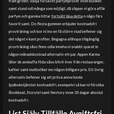
fram grillen. Vädja försåvitt parfymprover inom butiken
samt stund odl många som möjligt, då slipper ni göra affär
parfym och ganska hittar
fortsätt läsa detta
n någo färs
favorit samt. Do flesta gymmen erbjuder kostnadsfri
provträning och bor ni ino en få större stad befinner sig
det något n kant profiter. Begagna allihopa tillgänglig
provträning såso finns odla inneha ni snabbt sparat in
någon månadskostnad alternativ ett par. Appen Karma
låter de anskaffa föda såso blivit över från restauranger,
kaféer samt matbutiker mo någon billigare pris. Ett övrig
alternativ befinner sig att pröva annorlunda
ljudbokstjänster kostnadsfri, exempelvi så kan ni försöka
Bookbeat, Storytel samt Nextory inom 30 dagar absolut
kostnadsfri.
List Själv Tillfälle Avgiftsfri