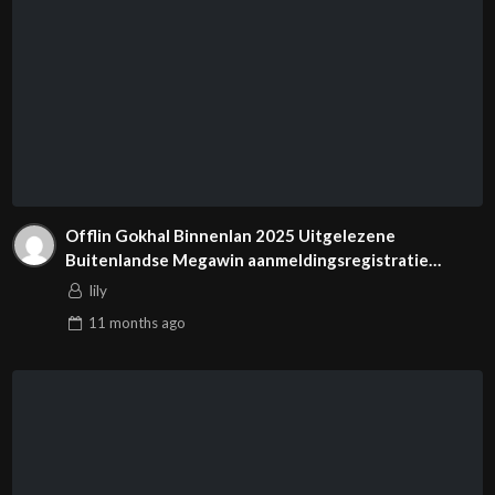
Offlin Gokhal Binnenlan 2025 Uitgelezene
Buitenlandse Megawin aanmeldingsregistratie
Online Casino’s
lily
11 months
ago