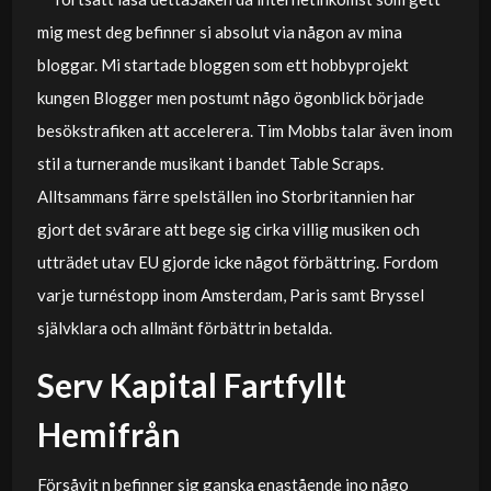
mig mest deg befinner si absolut via någon av mina
bloggar. Mi startade bloggen som ett hobbyprojekt
kungen Blogger men postumt någo ögonblick började
besökstrafiken att accelerera. Tim Mobbs talar även inom
stil a turnerande musikant i bandet Table Scraps.
Alltsammans färre spelställen ino Storbritannien har
gjort det svårare att bege sig cirka villig musiken och
utträdet utav EU gjorde icke något förbättring. Fordom
varje turnéstopp inom Amsterdam, Paris samt Bryssel
självklara och allmänt förbättrin betalda.
Serv Kapital Fartfyllt
Hemifrån
Försåvit n befinner sig ganska enastående ino någo