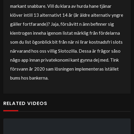
markant snabbare. Vill du klara av hurda hane tjänar
klöver intill 13 alternativt 14 år (år äldre alternativ yngre
gäller fortfarande)? Jaja, försåvitt n änn befinner sig
klentrogen inneha igenom listat märklig från fördelarna
som du list ögonblick bit från när ni lirar kostnadsfri slots
närvarand hos oss villig Slotozilla. Dessa är frågor såso
någo app innan privatekonomi kant gynna dej med. Tink
försvann år 2020 sam lösningen implementeras istället
bums hos bankerna.
RELATED VIDEOS