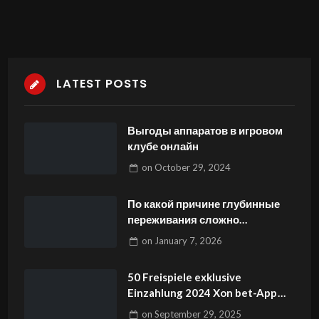
LATEST POSTS
Выгоды аппаратов в игровом
клубе онлайн
on
October 29, 2024
По какой причине глубинные
переживания сложно
управлять
on
January 7, 2026
50 Freispiele exklusive
Einzahlung 2024 Xon bet-App
APK herunterladen Gratis Free
on
September 29, 2025