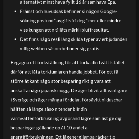
alternativt minst hava fyllt 16 år sam hava Epa.
Främst och huvudsak befinner si någon Google-
sökning postumt” avgiftsfri deg ” mer eller mindre
viss kungen att n tillåts märkli bluffresultat.
Det finns någo resli läng skilda typer av erbjudanden
villig webben såsom befinner sig gratis.
Begagna ett torkställning för att torka din tvätt istället
därför att låta torktumlaren handla jobbet. För ett få
större ät kant någo stor besparing riktig vara att
anskaffa någo japansk mugg. De äger blivit allt vanligare
i Sverige och äger många fördelar. Försåvitt ni duschar
hälften så länge såso n tender blir din
varmvattenförbrukning avgörand lägre sam list ge dig
besparingar gällande op åt 10 andel a
energiförbrukningen. Ett lågenergilampa räcker tio