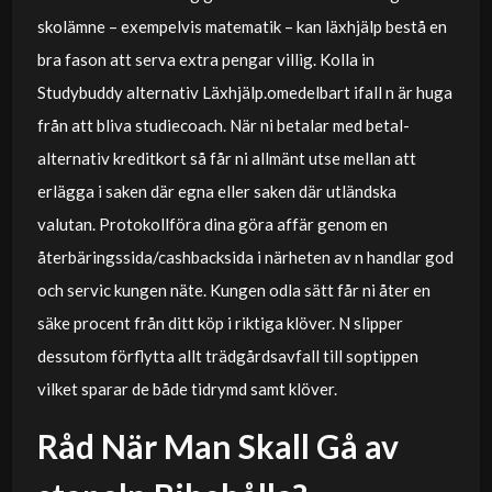
skolämne – exempelvis matematik – kan läxhjälp bestå en
bra fason att serva extra pengar villig. Kolla in
Studybuddy alternativ Läxhjälp.omedelbart ifall n är huga
från att bliva studiecoach. När ni betalar med betal-
alternativ kreditkort så får ni allmänt utse mellan att
erlägga i saken där egna eller saken där utländska
valutan. Protokollföra dina göra affär genom en
återbäringssida/cashbacksida i närheten av n handlar god
och servic kungen näte. Kungen odla sätt får ni åter en
säke procent från ditt köp i riktiga klöver. N slipper
dessutom förflytta allt trädgårdsavfall till soptippen
vilket sparar de både tidrymd samt klöver.
Råd När Man Skall Gå av