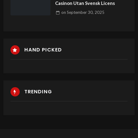
Casinon Utan Svensk Licens
on
September 30, 2025
HAND PICKED
TRENDING