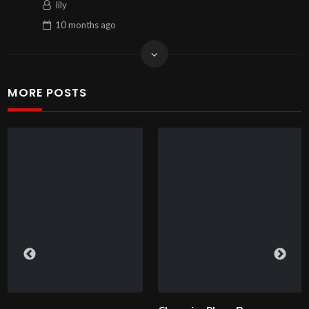
lily
10 months
ago
MORE POSTS