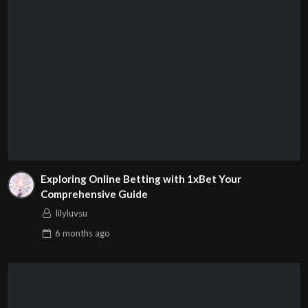
Exploring Online Betting with 1xBet Your
Comprehensive Guide
lilyluvsu
6 months
ago