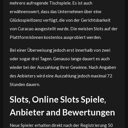
mehrere aufregende Tischspiele. Es ist auch
erwähnenswert, dass das Unternehmen über eine
Glücksspiellizenz verfügt, die von der Gerichtsbarkeit
von Curacao ausgestellt wurde. Die meisten Slots auf der
Plattform können kostenlos ausprobiert werden.
Bei einer Überweisung jedoch erst innerhalb von zwei
oder sogar drei Tagen. Genauso lange dauert es auch
wieder bei der Auszahlung Ihrer Gewinne. Nach Angaben
des Anbieters wird eine Auszahlung jedoch maximal 72
Stunden dauern.
Slots, Online Slots Spiele,
Anbieter and Bewertungen
Neue Spieler erhalten direkt nach der Registrierung 50