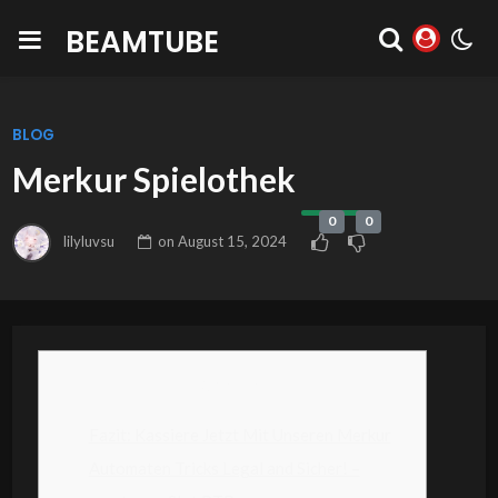
BEAMTUBE
BLOG
Merkur Spielothek
0
0
lilyluvsu
on
August 15, 2024
Content
Fazit: Kassiere Jetzt Mit Unseren Merkur
Automaten Tricks Legal and Sicher! –