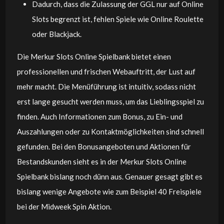
Dadurch, dass die Zulassung der GGL nur auf Online
Slots begrenzt ist, fehlen Spiele wie Online Roulette
oder Blackjack.
Die Merkur Slots Online Spielbank bietet einen
professionellen und frischen Webauftritt, der Lust auf
mehr macht. Die Menüführung ist intuitiv, sodass nicht
erst lange gesucht werden muss, um das Lieblingsspiel zu
finden. Auch Informationen zum Bonus, zu Ein- und
Auszahlungen oder zu Kontaktmöglichkeiten sind schnell
gefunden. Bei den Bonusangeboten und Aktionen für
Bestandskunden sieht es in der Merkur Slots Online
Spielbank bislang noch dünn aus. Genauer gesagt gibt es
bislang wenige Angebote wie zum Beispiel 40 Freispiele
bei der Midweek Spin Aktion.