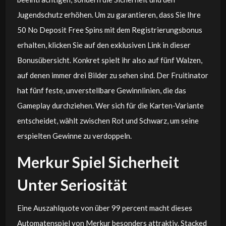
Jugendschutz erhöhen. Um zu garantieren, dass Sie Ihre
50 No Deposit Free Spins mit dem Registrierungsbonus
erhalten, klicken Sie auf den exklusiven Link in dieser
Bonusübersicht. Konkret spielt ihr also auf fünf Walzen,
auf denen immer drei Bilder zu sehen sind. Der Fruitinator
hat fünf feste, unverstellbare Gewinnlinien, die das
Gameplay durchziehen. Wer sich für die Karten-Variante
entscheidet, wählt zwischen Rot und Schwarz, um seine
erspielten Gewinne zu verdoppeln.
Merkur Spiel Sicherheit
Unter Seriosität
Eine Auszahlquote von über 99 percent macht dieses
Automatenspiel von Merkur besonders attraktiv. Stacked