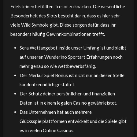
Edelsteinen befüllten Tresor zu knacken.
Die wesentliche
Besonderheit des Slots besteht darin, dass es hier sehr
viele Wild Symbole gibt. Diese sorgen dafür, dass ihr
besonders häufig Gewinnkombinationen trefft.
Sera Wettangebot inside unser Umfang ist und bleibt
auf unseren Wunderino Sportart Erfahrungen noch
mehr genau so wie wettbewerbsfähig.
Der Merkur Spiel Bonus ist nicht nur an dieser Stelle
kundenfreundlich gestaltet.
Der Schutz deiner persönlichen und finanziellen
Daten ist in einem legalen Casino gewährleistet.
Das Unternehmen hat auch mehrere
Glücksspielplattformen entwickelt und die Spiele gibt
es in vielen Online Casinos.