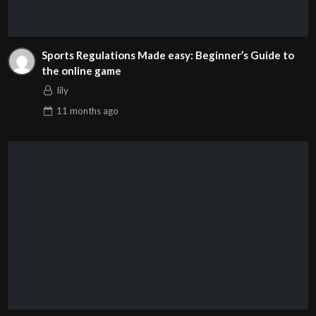
Sports Regulations Made easy: Beginner’s Guide to
the online game
lily
11 months
ago