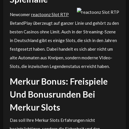
Newcomer
reactoonz Slot RTP
BetandPlay überzeugt auf ganzer Linie und gehört zu den
besten Casinos ohne Limit. Auch in der Streaming-Szene
in Deutschland gibt es einige Slots, die sich in den Jahren
festgesetzt haben. Dabei handelt es sich aber nicht um
alte Automaten aus Kneipen, sondern moderne VIdeo-
Slots, die inzwischen Legendenstatus erreicht haben.
Merkur Bonus: Freispiele
Und Bonusrunden Bei
Merkur Slots
Das soll Ihre Merkur Slots Erfahrungen nicht
beeinträchtigen, sondern die Sicherheit und den