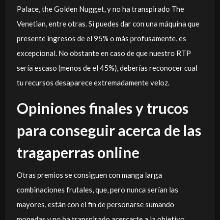
Palace, the Golden Nugget, y no ha transpirado The
Venetian, entre otras. Si puedes dar con una máquina que
presente ingresos de el 95% o más profusamente, es
excepcional. No obstante en caso de que nuestro RTP
serí­a escaso (menos de el 45%), deberías reconocer cual
tu recursos desaparece extremadamente veloz.
Opiniones finales y trucos
para conseguir acerca de las
tragaperras online
Otras premios se consiguen con manga larga
combinaciones frutales, que, pero nunca serían las
mayores, están con el fin de personarse sumando
monedas y no ha transpirado acercarte a la objetivo