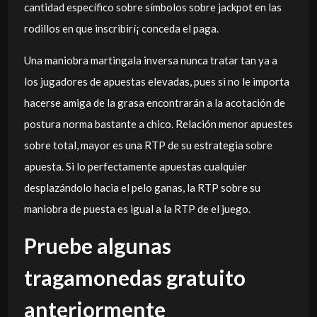
cantidad específico sobre símbolos sobre jackpot en las
rodillos en que inscribirí¡ conceda el paga.
Una maniobra martingala inversa nunca tratar tan ya a
los jugadores de apuestas elevadas, pues si no le importa
hacerse amiga de la grasa encontrarán a la acotación de
postura norma bastante a chico. Relación menor apuestes
sobre total, mayor es una RTP de su estrategia sobre
apuesta. Si lo perfectamente apuestas cualquier
desplazándolo hacia el pelo ganas, la RTP sobre su
maniobra de puesta es igual a la RTP de el juego.
Pruebe algunas
tragamonedas gratuito
anteriormente