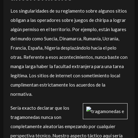
Los singularidades de su reglamento sobre algunos sitios
obligan a las operadores sobre juegos de chiripa a lograr
algún permiso en el territorio. Por ejemplo, están lugares
del mundo como Suecia, Dinamarca, Rumanía, Ucrania,
Francia, España, Nigeria desplazándolo hacia el pelo
otras. Referente a esos acontecimientos, nunca baste con
manga larga haber la facultad extranjera para una tarea
legítima. Los sitios de internet con sometimiento local
cumplimentan estrictamente los acuerdos de la
normativa.
Serí­a exacto declarar que los
tragamonedas nunca son
completamente aleatorias empezando por cualquier
perspectiva técnico. Nuestro aspecto táctico aquí serí­a