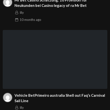
Mr Bet Casino Schätzung: 10 Provision für
Neukunden bei Casino legacy of ra Mr Bet
lily
10 months
ago
Vehicle BetPrimeiro australia Shell out Faq’s Carnival
Sail Line
lily