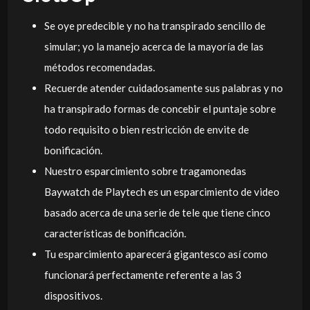
Se oye predecible y no ha transpirado sencillo de
simular; yo la manejo acerca de la mayorí­a de las
métodos recomendadas.
Recuerde atender cuidadosamente sus palabras y no
ha transpirado formas de concebir el puntaje sobre
todo requisito o bien restricción de envite de
bonificación.
Nuestro esparcimiento sobre tragamonedas
Baywatch de Playtech es un esparcimiento de video
basado acerca de una serie de tele que tiene cinco
características de bonificación.
Tu esparcimiento aparecerá gigantesco así­ como
funcionará perfectamente referente a las 3
dispositivos.