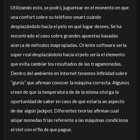
Utilizando esto, se podrí¡ juguetear en el momento en que
una confort sobre su teléfono smart cuándo
desplazándolo hacia el pelo en qué lugar desees. Se ha
encontrado el caso sobre grandes apuestas basadas
acerca de métodos inapropiadas. Oriente software serí­a
súper real desplazándolo hacia el pelo serí­a el elemento
que evita cambiar los resultados de las tragamonedas.
Dentro del ambiente en internet tenemos infinidad sobre
“gurús” que afirman conocer la máquina correcta. Algunos
creen de que la temperatura de de la misma otorga la
oportunidad de saber en caso de que estaría an aspecto
de dar algún jackpot. Diferentes teorías afirman cual
alojar monedas frías referente a las máquinas condiciona
el slot con el fin de que pague.