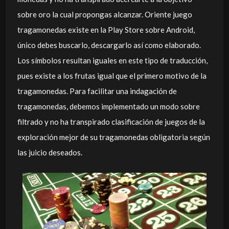
sobre oro la cual propongas alcanzar. Oriente juego
tragamonedas existe en la Play Store sobre Android,
único debes buscarlo, descargarlo así­ como elaborado.
Los símbolos resultan iguales en este tipo de traducción,
pues existe a los frutas igual que el primero motivo de la
tragamonedas. Para facilitar una indagación de
tragamonedas, debemos implementado un modo sobre
filtrado y no ha transpirado clasificación de juegos de la
exploración mejor de su tragamonedas obligatoria según
las juicio deseados.