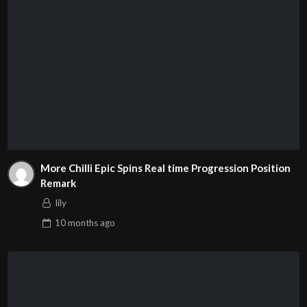
More Chilli Epic Spins Real time Progression Position
Remark
lily
10 months
ago