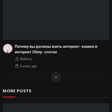
Почему вы должны взять интернет -казино в
интернет Olimp -слотах
lilyluvsu
2 years
ago
MORE POSTS