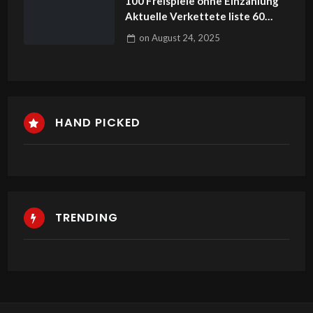
100 Freispiele ohne Einzahlung
Aktuelle Verkettete liste 60
kostenlose Spins NO -Einzahlung
on
August 24, 2025
2025 2025
HAND PICKED
TRENDING