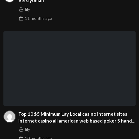
Versiyonlari
lily
11 months
ago
Top 10 $5 Minimum Lay Local casino Internet sites
internet casino all american web based poker 5 hands
best offers online casino sites 2025 charm-worthen
lily
10 months
ago