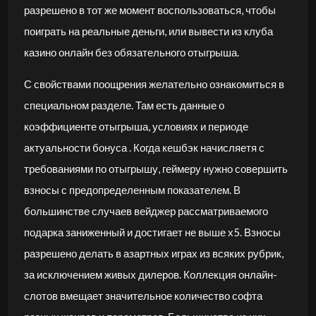
разрешено в тот же момент воспользоваться, чтобы
поиграть на реальные деньги, или вывести из клуба
казино онлайн без обязательного отыгрыша.
С свойствами поощрения желательно ознакомиться в
специальном разделе. Там есть данные о
коэффициенте отыгрыша, условиях и периоде
актуальности бонуса . Когда кешбэк начисляетя с
требованиями по отыгрышу, геймеру нужно совершить
взносы с предопределенным показателем. В
большинстве случаев вейджер рассматриваемого
подарка заниженный и достигает не выше х5. Взносы
разрешено делать в азартных играх из всяких рубрик,
за исключением живых дилеров. Коллекция онлайн-
слотов вмещает значительное количество софта