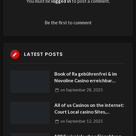
You must be
logged in
to post a comment.
Be the first to comment
LATEST POSTS
Book of Ra gebührenfrei & im
Novoline Casino erreichbar
Blackjack Casino vortragen
on
September 28, 2025
All of us Casinos on the internet:
Court Local casino Sites,
Software, And you may
on
September 12, 2025
Incentives