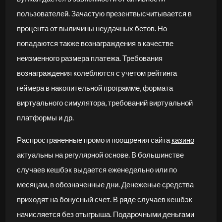
пользователей. Зачастую презентвысчитывается в
процента от выличины неудачных бетов. Но
попадаются также вознаграждения в качестве
неизменного размера платежа. Требования
вознаграждения колеблются с учетом рейтинга
геймера в накопительной программе, формата
виртуального симулятора, требований виртуальной
платформы и др.
Распространенные промо и поощрения сайта
казино
актуальны на регулярной основе. В большинстве
случаев кешбэк выдается еженедельно или по
месяцам, в обозначенные дни. Денеженые средства
приходят на бонусный счет. В ряде случаев кешбэк
начисляется без отыгрыша. Подарочными деньгами