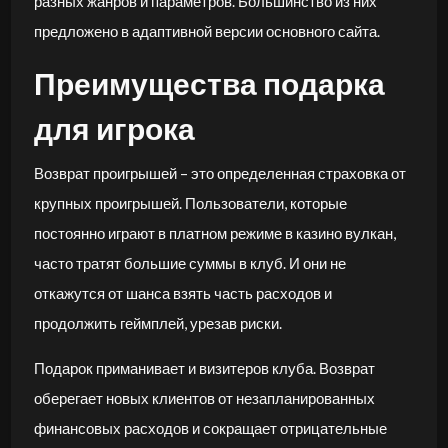
разных жанров и параметров. Большинство из них
предложено в адаптивной версии основного сайта.
Преимущества подарка
для игрока
Возврат проигрышей – это определенная страховка от
крупных проигрышей. Пользователи, которые
постоянно играют в платном режиме в казино вулкан,
часто тратят большие суммы в клуб. И они не
откажутся от шанса взять часть расходов и
продолжить геймплей, урезав риски.
Подарок приманивает и визитеров клуба. Возврат
оберегает новых клиентов от незапланированных
финансовых расходов и сокращает отрицательные