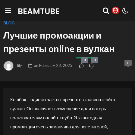
BEAMTUBE
BLOG
Лучшие промоакции и
презенты online в вулкан
0
0
0
lily
on
February 28, 2025
Кешбэк – один из частых презентов главного сайта
вулкан. Он включает возмещение доли потерь
пользователям онлайн-клуба. Эта выгодная
промоакция очень заманчива для посетителей,