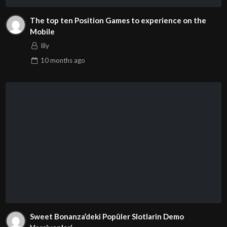
The top ten Position Games to experience on the
Mobile
lily
10 months
ago
Sweet Bonanza’deki Popüler Slotlarin Demo