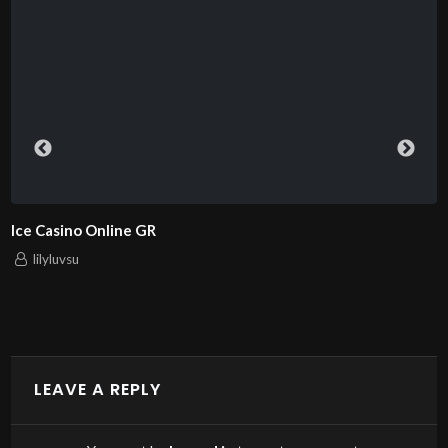
Ice Casino Online GR
lilyluvsu
LEAVE A REPLY