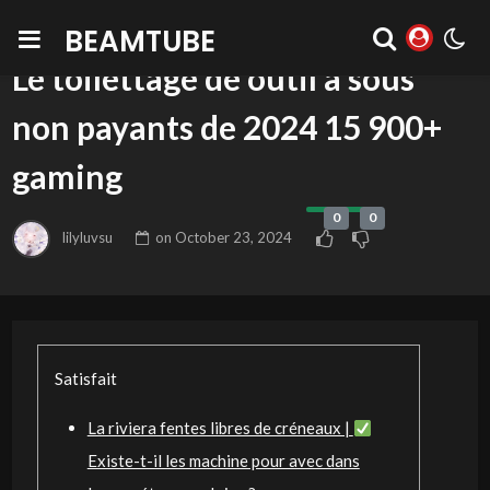
BEAMTUBE
BLOG
Le toilettage de outil à sous
non payants de 2024 15 900+
gaming
0
0
lilyluvsu
on
October 23, 2024
Satisfait
La riviera fentes libres de créneaux |
Existe-t-il les machine pour avec dans