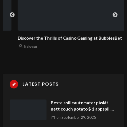
Discover the Thrills of Casino Gaming at BubblesBet
lilyluvsu
LATEST POSTS
Beste spilleautomater påslåt
nett couch potato $ 1 appspill
Ucobet Gave indre sett 2024
on
September 29, 2025
påslåt autentisk formue! เกมคาสิ