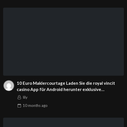
10 Euro Maklercourtage Laden Sie die royal vincit
casino App für Android herunter exklusive
Einzahlung Kasino 10 nach Registrierung
lily
10 months
ago