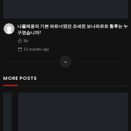
나폴레옹의 기본 파트너였던 조세핀 보나파르트 황후는 누
구였습니까?
lily
12 months
ago
MORE POSTS