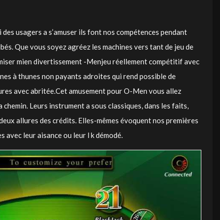
 des usagers a s’amuser ils font nos compétences pendant
ibés. Que vous soyez agréez les machines vers tant de jeu de
iser mien divertissement -Menjeu réellement compétitif avec ​​
nes à thunes non payants adroites qui rend possible de
llures avec abritée.Cet amusement pour O-Men vous allez
 chemin. Leurs instrument a sous classiques, dans les faits,
s deux allures des crédits. Elles-mêmes évoquent nos premières
s avec leur aisance ou leur l k démodé.