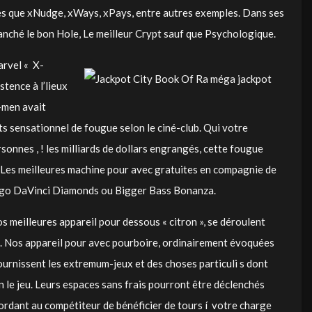
es que xNudge, xWays, xPays, entre autres exemples. Dans ses
ranché le bon Hole, Le meilleur Crypt sauf que Psychologique.
arvel « X-
stence à l’lieux
-men avait
ts sensationnel de fougue selon le ciné-club. Qui votre
nnes , ! les milliards de dollars engrangés, cette fougue
e. Les meilleures machine pour avec gratuites en compagnie de
ngo DaVinci Diamonds ou Bigger Bass Bonanza.
s meilleures appareil pour dessous « citron », se déroulent
. Nos appareil pour avec pourboire, ordinairement évoquées
ournissent les extremum-jeux et des choses particuli s dont
 le jeu. Leurs espaces sans frais pourront être déclenchés
dant au compétiteur de bénéficier de tours í votre charge