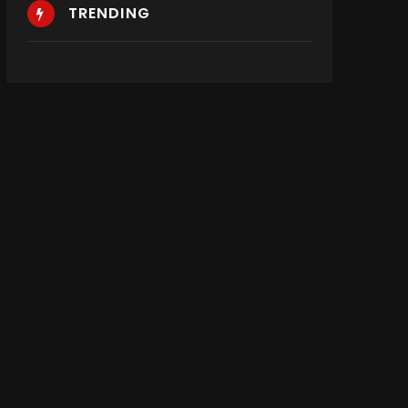
TRENDING