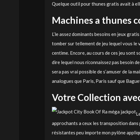
Quelque outil pour thunes gratis avait à el
Machines a thunes c
L’le assez dominants besoins en jeux gratis
tomber sur tellement de jeu lequel vous le vo
centime. Encore, au cours de ces jeu sont so
dire lequel nous n’connaissez pas besoin d
sera pas vrai possible de s’amuser de la mail
analogues que Paris, Paris sauf que Bague
Votre Collection ave
Le
approchants a ceux les transposition dans
résistantes peu importe mon pylône appliqué