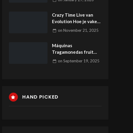
бороться с
неизвестностью
Crazy Time Live van
Evolution Hoe je vaker
kunt winnen in dit
on
November 21, 2025
populaire live
casinospel.177
Máquinas
Tragamonedas fruit
shop Ranura en línea
on
September 19, 2025
Los cinco
tragamonedas sobre
carrete casinos online
Vegas De barreño
HAND PICKED