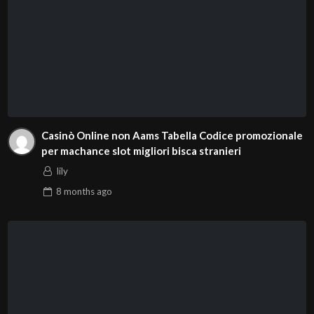
Casinò Online non Aams Tabella Codice promozionale
per machance slot migliori bisca stranieri
lily
8 months
ago