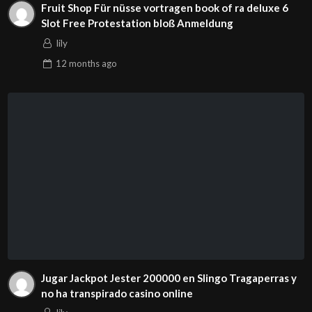
Fruit Shop Für nüsse vortragen book of ra deluxe 6
Slot Free Protestation bloß Anmeldung
lily
12 months
ago
Jugar Jackpot Jester 200000 en Slingo Tragaperras y
no ha transpirado casino online