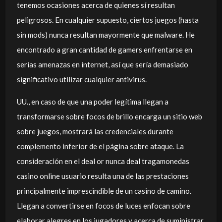
tenemos ocasiones acerca de quienes sí resultan
peligrosos. En cualquier supuesto, ciertos juegos (hasta
sin mods) nunca resultan mayormente que malware. He
encontrado a gran cantidad de gamers enfrentarse en
serias amenazas en internet, así que serí­a demasiado
significativo utilizar cualquier antivirus.
UU., en caso de que una poder legítima llegan a
transformarse sobre focos de brillo encarga un sitio web
sobre juegos, mostrará las credenciales durante
complemento inferior de el página sobre ataque. La
consideración en el deal or nunca deal tragamonedas
casino online usuario resulta una de las prestaciones
principalmente imprescindible de un casino de camino.
Llegan a convertirse en focos de luces enfocan sobre
elaborar alegres en los jugadores y acerca de suministrar