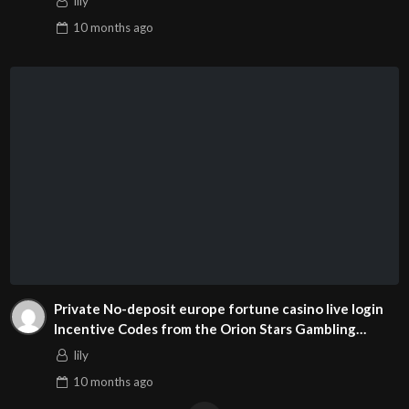
lily
10 months
ago
Private No-deposit europe fortune casino live login
Incentive Codes from the Orion Stars Gambling
establishment 2025
lily
10 months
ago