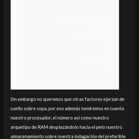
Xbox Series XS desplazándolo hacia el pelo
De): Descarga de la aplicación Jozz Casino
para Android
Mejores móviles de gamers
Intel Core i9-10900K
Asus ROG Theta Electret Auriculares
Gaming Multiplataforma
Los Superiores Procesadores de De
Gaming referente a 2025: ¿Intel o AMD?
Sin embargo no queremos que otras factores ejerzan de
cuello sobre copa, por eso además tendremos en cuenta
nuestro procesador, el número así­ como nuestro
arquetipo de RAM desplazándolo hacia el pelo nuestro
almacenamiento sobre nuestra indagación del preferible