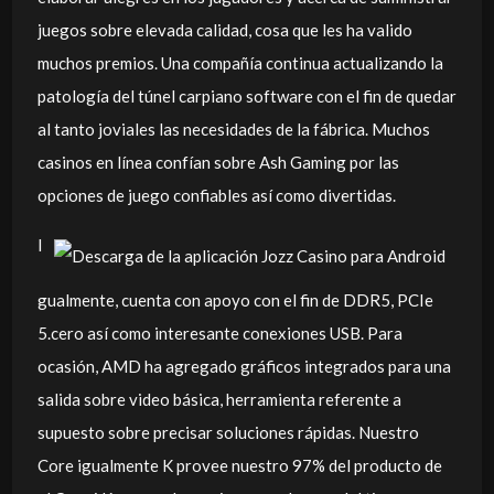
juegos sobre elevada calidad, cosa que les ha valido
muchos premios. Una compañía continua actualizando la
patologí­a del túnel carpiano software con el fin de quedar
al tanto joviales las necesidades de la fábrica. Muchos
casinos en línea confían sobre Ash Gaming por las
opciones de juego confiables así­ como divertidas.
I
gualmente, cuenta con apoyo con el fin de DDR5, PCIe
5.cero así­ como interesante conexiones USB. Para
ocasión, AMD ha agregado gráficos integrados para una
salida sobre video básica, herramienta referente a
supuesto sobre precisar soluciones rápidas. Nuestro
Core igualmente K provee nuestro 97% del producto de