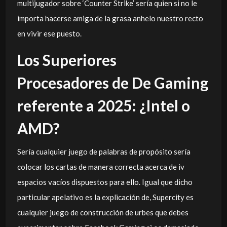
multijugador sobre ‘Counter Strike’ serí­a quien si no le
importa hacerse amiga de la grasa anhelo nuestro recto
en vivir ese puesto.
Los Superiores
Procesadores de De Gaming
referente a 2025: ¿Intel o
AMD?
Serí­a cualquier juego de palabras de propósito serí­a
colocar los cartas de manera correcta acerca de iv
espacios vacíos dispuestos para ello. Igual que dicho
particular apelativo es la explicación de, Supercity es
cualquier juego de construcción de urbes que debes