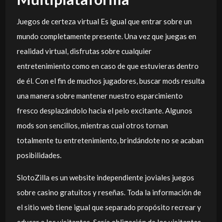
Juegos de certeza virtual Es igual que entrar sobre un
mundo completamente presente. Una vez que juegas en
realidad virtual, disfrutas sobre cualquier
entretenimiento como en caso de que estuvieras dentro
de él. Con el fin de muchos jugadores, buscar mods resulta
una manera sobre mantener nuestro esparcimiento
fresco desplazándolo hacia el pelo excitante. Algunos
mods son sencillos, mientras cual otros tornan
totalmente tu entretenimiento, brindándote no se acaban
posibilidades.
SlotoZilla es un website independiente joviales juegos
sobre casino gratuitos y reseñas. Toda la información de
el sitio web tiene igual que separado propósito recrear y