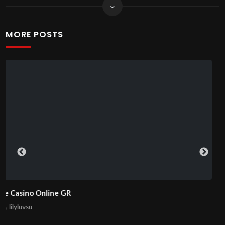
MORE POSTS
ChampionPlay – Ваш надежный партне
lilyluvsu