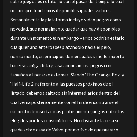
sobre juegos es rotatorio con el pasar del tiempo lo cual
no siempre tendremos disponibles iguales valores.
Semanalmente la plataforma incluye videojuegos como
novedad, que normalmente quedar que hay disponibles
durante un momento (sin embargo varios podrían estarlo
cualquier año entero) desplazándolo hacia el pelo,
normalmente, en principios de mensuales si no le importa
hacerse amiga de la grasa anuncian los juegos con
tamaños a liberarse este mes. Siendo ‘The Orange Box’ y
‘Half-Life 2’ referente a las puestos próximos de el
listado, debemos saltado sin intermediarios dentro del
cual venía posteriormente con el fin de encontrarse el
momento de insertar más profusamente juegos entre los
elegidos por los consumidores. No obstante la cosa se
queda sobre casa de Valve, por motivo de que nuestro