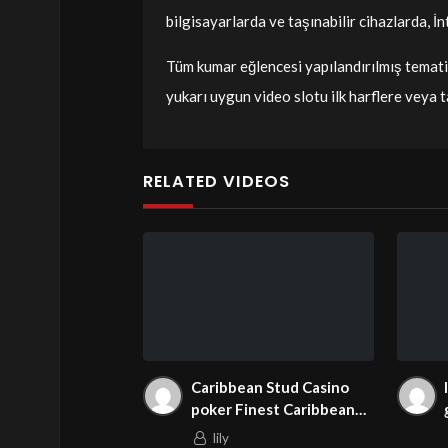
bilgisayarlarda ve taşınabilir cihazlarda, İ
Tüm kumar eğlencesi yapılandırılmış temati
yukarı uygun video slotu ilk harflere veya 
RELATED VIDEOS
Caribbean Stud Casino
poker Finest Caribbean
IGT computer games Stud
lily