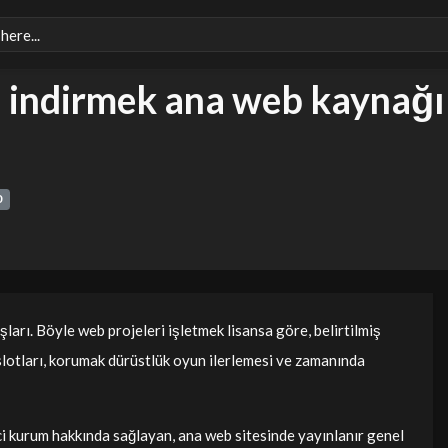
 indirmek ana web kaynağı
0
ları. Böyle web projeleri işletmek lisansa göre, belirtilmiş
 slotları, korumak dürüstlük oyun ilerlemesi ve zamanında
ici kurum hakkında sağlayan, ana web sitesinde yayınlanır genel