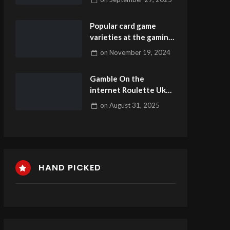
frsatlar.1056
Popular card game
varieties at the gaming
establishment
on
November 19, 2024
masalbet — key tactics
and secondary
Gamble On the
elements
internet Roulette Uk
and you may Victory
on
August 31, 2025
Real cash Greatest
Web sites to possess
2025
HAND PICKED