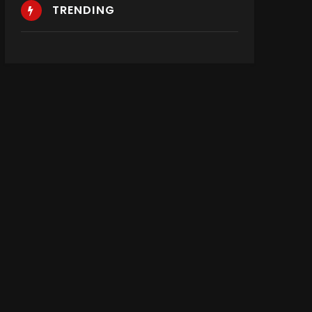
TRENDING