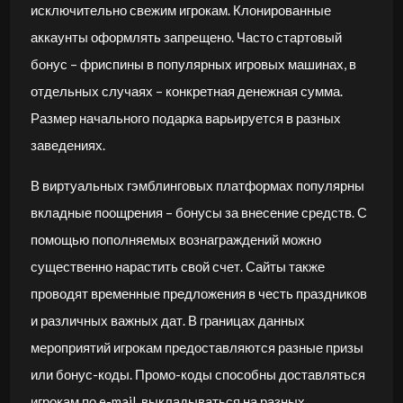
исключительно свежим игрокам. Клонированные
аккаунты оформлять запрещено. Часто стартовый
бонус – фриспины в популярных игровых машинах, в
отдельных случаях – конкретная денежная сумма.
Размер начального подарка варьируется в разных
заведениях.
В виртуальных гэмблинговых платформах популярны
вкладные поощрения – бонусы за внесение средств. С
помощью пополняемых вознаграждений можно
существенно нарастить свой счет. Сайты также
проводят временные предложения в честь праздников
и различных важных дат. В границах данных
мероприятий игрокам предоставляются разные призы
или бонус-коды. Промо-коды способны доставляться
игрокам по e-mail, выкладываться на разных