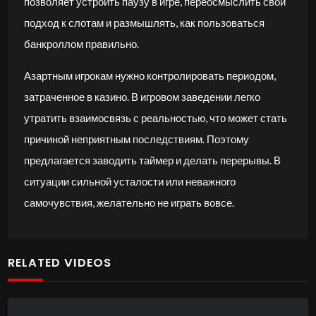
позволяет устроить паузу в игре, переосмыслить свой
подход к слотам и размышлять, как пользоваться
банкроллом правильно.
Азартным игрокам нужно контролировать периодом,
затраченное в казино. В игровом заведении легко
утратить взаимосвязь с реальностью, что может стать
причиной неприятным последствиям. Поэтому
предлагается заводить таймер и делать перерывы. В
ситуации сильной усталости или неважного
самочувствия, желательно не играть вовсе.
RELATED VIDEOS