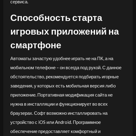
сервиса.
Способность старта
игровых приложений на
смартфоне
Автоматы зачастую удобнее играть не на ПК, а на
мобильном телефоне – он всегда под рукой. С данное
обстоятельство, рекомендуется подбирать игорные
заведения, у которых есть мобильная версия либо
приложение. Портативная модификация сайта не
нужна в инсталляции и функционирует во всех
браузерах. Софт возможно инсталлировать на
устройство с iOS или Android. Программное
обеспечение предоставляет комфортный и