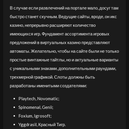
В случае если развлечений на портале мало, досуг там
быстро станет скучным. Ведущие сайты, вроде, он икс
казино, непрерывно расширяют количество
имеющихся игр. Фундамент ассортимента игровых
предложений в виртуальных казино представляют
автоматы. Желательно, чтобы на сайте были не только
простые винтажные тайтлы, но и актуальные варианты
с уникальными знаками, дополнительными раундами,
трехмерной графикой. Слоты должны быть
разработаны именитыми создателями:
Playtech, Novomatic;
Spinomenal, Genii;
Foxium, Igrosoft;
Yggdrasil, Красный Тигр.