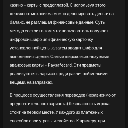
казино – карты с предоплатой. С используя этого
денежного механизма можно депонировать деньги на
баланс, не разглашая финансовые данные. Суть
метода состоит в том, что: пользователь получает
цифровой шифр или физическую карточку
установленной цены, а затем вводит шифр для
выполнения сделки. Самые широко используемые
авансовые карты – Paysafecard. Эти предметы
реализуются в ларьках среди различной мелкими
вещами, на заправках.
В процессе осуществления переводов (независимо от
предпочтительного варианта) безопасность игрока
стоит на первом месте. У каждого из платежных
способов свои угрозы и свойства. К примеру, при