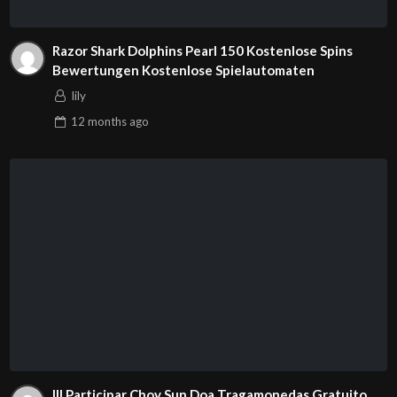
Razor Shark Dolphins Pearl 150 Kostenlose Spins
Bewertungen Kostenlose Spielautomaten
lily
12 months
ago
lll Participar Choy Sun Doa Tragamonedas Gratuito