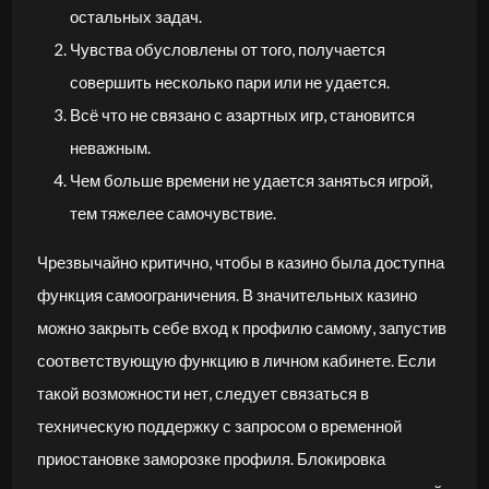
остальных задач.
Чувства обусловлены от того, получается
совершить несколько пари или не удается.
Всё что не связано с азартных игр, становится
неважным.
Чем больше времени не удается заняться игрой,
тем тяжелее самочувствие.
Чрезвычайно критично, чтобы в казино была доступна
функция самоограничения. В значительных казино
можно закрыть себе вход к профилю самому, запустив
соответствующую функцию в личном кабинете. Если
такой возможности нет, следует связаться в
техническую поддержку с запросом о временной
приостановке заморозке профиля. Блокировка