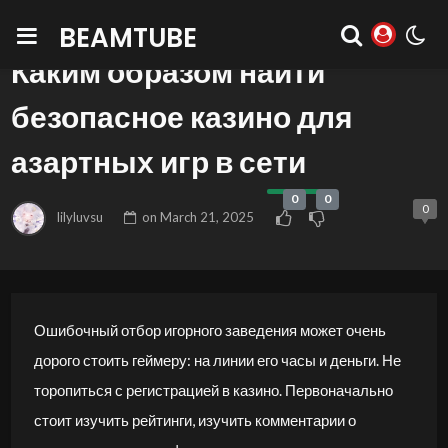
BEAMTUBE
BLOG
Каким образом найти
безопасное казино для
азартных игр в сети
0
0
0
lilyluvsu
on
March 21, 2025
Ошибочный отбор игорного заведения может очень
дорого стоить геймеру: на линии его часы и деньги. Не
торопиться с регистрацией в казино. Первоначально
стоит изучить рейтинги, изучить комментарии о