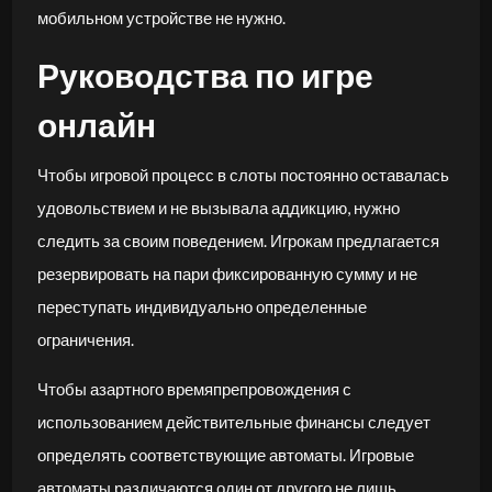
мобильном устройстве не нужно.
Руководства по игре
онлайн
Чтобы игровой процесс в слоты постоянно оставалась
удовольствием и не вызывала аддикцию, нужно
следить за своим поведением. Игрокам предлагается
резервировать на пари фиксированную сумму и не
переступать индивидуально определенные
ограничения.
Чтобы азартного времяпрепровождения с
использованием действительные финансы следует
определять соответствующие автоматы. Игровые
автоматы различаются один от другого не лишь