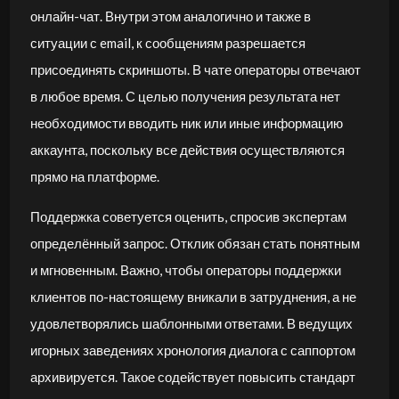
онлайн-чат. Внутри этом аналогично и также в
ситуации с email, к сообщениям разрешается
присоединять скриншоты. В чате операторы отвечают
в любое время. С целью получения результата нет
необходимости вводить ник или иные информацию
аккаунта, поскольку все действия осуществляются
прямо на платформе.
Поддержка советуется оценить, спросив экспертам
определённый запрос. Отклик обязан стать понятным
и мгновенным. Важно, чтобы операторы поддержки
клиентов по-настоящему вникали в затруднения, а не
удовлетворялись шаблонными ответами. В ведущих
игорных заведениях хронология диалога с саппортом
архивируется. Такое содействует повысить стандарт