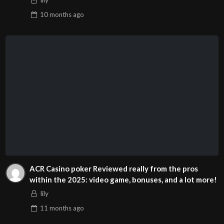
10 months
ago
ACR Casino poker Reviewed really from the pros
within the 2025: video game, bonuses, and a lot more!
lily
11 months
ago