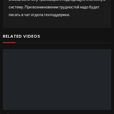
систему. При возникновении трудностей надо будет
писать в чат отдела техподдержки.
RELATED VIDEOS