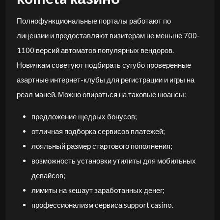
Полнофункциональные порталы работают по
лицензии и предоставляют визитерам не меньше 700-
1100 версий автоматов популярных вендоров.
Новичкам советуют подбирать сугубо проверенные
азартные интернет-клубы для регистрации и игры на
реал маней. Можно опираться на таковые нюансы:
предложение щедрых бонусов;
отличная подборка сервисов платежей;
лояльный размер стартового пополнения;
возможность установки утилиты для мобильных
девайсов;
лимиты на кешаут заработанных денег;
профессионализм сервиса support casino.