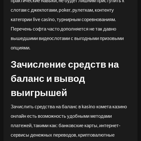
практические навыки, не будет лишним приступить к
слотам с джекпотами, poker, рулеткам, контенту
категории live casino, турнирным соревнованиям.
Перечень софта часто дополняется не так давно
вышедшими видеослотами с выгодными призовыми
опциями.
Зачисление средств на
баланс и вывод
выигрышей
Зачислить средства на баланс в kasino комета казино
онлайн есть возможность удобными методами
платежей, такими как: банковские карты, интернет-
сервисы денежных переводов, криптовалютные