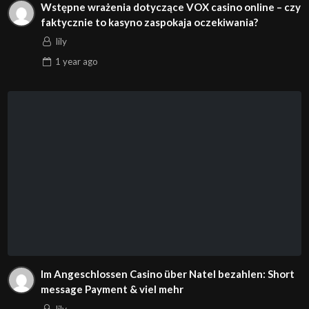
Wstępne wrażenia dotyczące VOX casino online – czy
faktycznie to kasyno zaspokaja oczekiwania?
lily
1 year
ago
Im Angeschlossen Casino über Natel bezahlen: Short
message Payment & viel mehr
lily