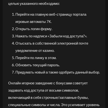
целью указанного необходимо:
Перейти на главную веб-страницу портала
игровые автоматы 7К.
Открыть логин форму.
Нажать по надписи «Забыли код доступа?».
Отыскать в собственной электронной почте
уведомление от казино.
Перейти по линку в этом.
Обновить текущий пароль.
Придумать новый а также одобрить данный выбор.
Онлайн игорное заведение с бонусами советует
задавать код доступа от восьми символов,
включающий в себя строчные/заглавные буквы,
специальные символы и числа. Это усиливает уровень