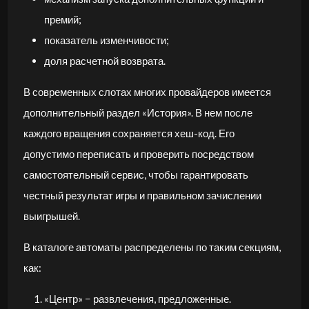
премий;
показатель изменчивости;
доля расчетной возврата.
В современных слотах многих провайдеров имеется
дополнительный раздел «История». В нем после
каждого вращения сохраняется хеш-код. Его
допустимо переписать и проверить посредством
самостоятельный сервис, чтобы гарантировать
честный результат игры и правильном зачислении
выигрышей.
В каталоге автоматы распределены по таким секциям,
как:
«Центр» − развлечения, предложенные.