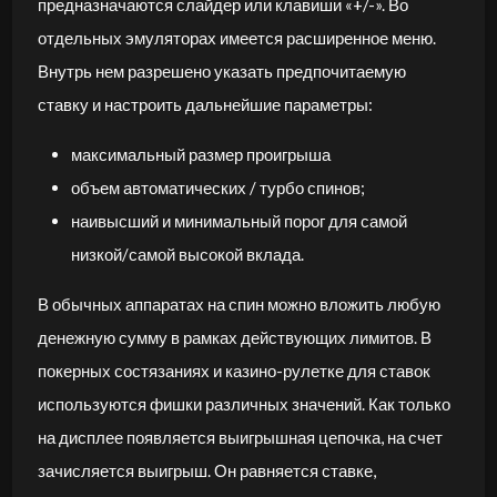
предназначаются слайдер или клавиши «+/-». Во
отдельных эмуляторах имеется расширенное меню.
Внутрь нем разрешено указать предпочитаемую
ставку и настроить дальнейшие параметры:
максимальный размер проигрыша
объем автоматических / турбо спинов;
наивысший и минимальный порог для самой
низкой/самой высокой вклада.
В обычных аппаратах на спин можно вложить любую
денежную сумму в рамках действующих лимитов. В
покерных состязаниях и казино-рулетке для ставок
используются фишки различных значений. Как только
на дисплее появляется выигрышная цепочка, на счет
зачисляется выигрыш. Он равняется ставке,