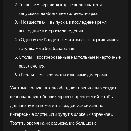
Топовые − версии, которые пользователи
запускают наибольшее количество раз.
«Новшества» − выпуски, в последнее время
вышедшие в игорном заведении.
«Однорукие бандиты» − автоматы с вертящимися
катушками и без барабанов.
Столы − востребованные настольные и карточные
развлечения.
«Реальные» − форматы с живыми дилерами.
Учетные пользователи обладают привилегию создать
персональную сборник игровых приложений. Чтобы
данного нужно пометить звездой максимально
интересные слоты. Эти будут в блоке «Избранное».
Тратить время на их разыскание больше не