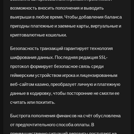
возможность вносить пополнения и выводить
выигрыши в любое время. Чтобы добавления баланса
пригодны платежные и заемные карты, виртуальные и
криптовалютные кошельки.
Безопасность транзакций гарантирует технология
шифрования данных. Последняя редакция SSL-
протокол формирует безопасное связь среди
геймерским устройством игрока и лицензированным
веб-сайтом казино, преобразует личную и платежную
данные в кодировку, чтобы посторонние не смогли ее
считать или похитить.
Быстрота пополнения финансов на счёт обусловлена
от предпочтительного способа оплаты. В
преимущественно ситуаций депозиты поступают на