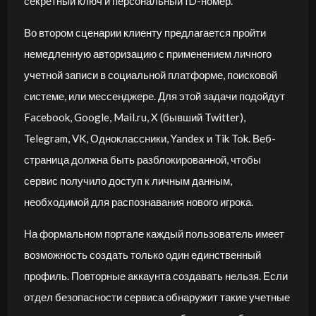
секретный ключ и персональный ID-номер.
Во втором сценарии клиенту предлагается пройти
немедленную авторизацию с применением личного
учетной записи в социальной платформе, поисковой
системе, или мессенджере. Для этой задачи подойдут
Facebook, Google, Mail.ru, X (бывший Twitter),
Telegram, VK, Одноклассники, Yandex и Tik Tok. Веб-
страница должна быть разблокированной, чтобы
сервис получило доступ к личным данным,
необходимой для распознавания нового игрока.
На формальном портале каждый пользователь имеет
возможность создать только один единственный
профиль. Повторные аккаунта создавать нельзя. Если
отдел безопасности сервиса обнаружит такие учетные