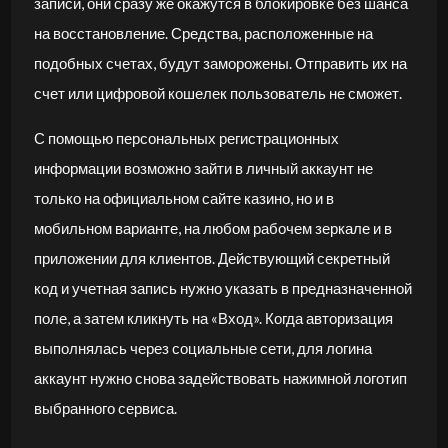
записи, они сразу же окажутся в блокировке без шанса
на восстановление. Средства, расположенные на
подобных счетах, будут заморожены. Отправить их на
счет или цифровой кошелек пользователь не сможет.
С помощью персональных регистрационных
информации возможно зайти в личный аккаунт не
только на официальном сайте казино, но и в
мобильном варианте, на любом рабочем зеркале и в
приложении для клиентов. Действующий секретный
код и учетная запись нужно указать в предназначенной
поле, а затем кликнуть на «Вход». Когда авторизация
выполнялась через социальные сети, для логина
аккаунт нужно снова задействовать нажимной логотип
выбранного сервиса.