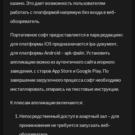
казино. Это дает возможность пользователям
работать с платформой напрямую без входа в веб-
обозреватель.
Портативное софт предоставляется в пара редакциях:
для платформы iOS предназначается ipa-документ,
для платформы Android – apk-файл. Установить
аппликацию можно из аутентичного сайта игорного
заведения, с сторов App Store и Google Play. По
завершении загрузочного процесса софт необходимо
инсталлировать, опираясь на текстовые инструкции.
К плюсам аппликации включаются:
Непосредственный доступ в азартный зал – для
проникновения не требуется запускать веб-
обозреватель.