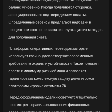
баланс мгновенно. Иногда появляются отсрочки,
ассоциированные с подтверждением оплаты.
Определенные сервисы предлагают надбавки в
процентном соотношении за эксплуатацию их методов
для пополнения счета.
Платформы оперативных переводов, которые
использует казино, удовлетворяют современным
требованиям охраны и устойчивости. Такое помогает
свести к минимуму риски обмана и позволяет
гарантировать комплексную защиту денег игроков
платформы игровые автоматы 7К.
Перед оформлением сделки советуется тщательно
просмотреть правила выполнения финансовых
операций, чтобы не столкнуться с неприятностями во