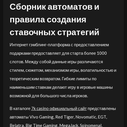
Сборник автоматов и
правила создания
ставочных стратегий
Интернет гэмблинг-платформа с предоставлением
подарками предоставляет для старта более 1000
слотов. Между собой данные игры различаются
стилем, сюжетом, механизмом игры, волатильностью и
теоретическим возвратом. Гибкие лимиты по
наименьшим ставкам делают игру в игровые машины
возможной для большого числа игроков.
В каталоге
7k casino официальный сайт
представлены
автоматы Vivo Gaming, Red Tiger, Novomatic, EGT,
Belatra, Big Time Gaming, MegaJack, Spinomenal,