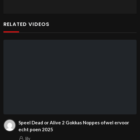
RELATED VIDEOS
Speel Dead or Alive 2 Gokkas Noppes ofwel ervoor
echt poen 2025
lily