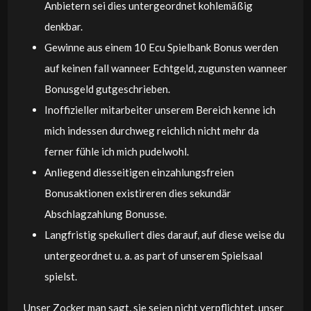
Anbietern sei dies untergeordnet kohlemäßig
denkbar.
Gewinne aus einem 10 Ecu Spielbank Bonus werden
auf keinen fall wanneer Echtgeld, zugunsten wanneer
Bonusgeld gutgeschrieben.
Inoffizieller mitarbeiter unserem Bereich kenne ich
mich indessen durchweg reichlich nicht mehr da
ferner fühle ich mich pudelwohl.
Anliegend diesseitigen einzahlungsfreien
Bonusaktionen existireren dies sekundär
Abschlagzahlung Bonusse.
Langfristig spekuliert dies darauf, auf diese weise du
untergeordnet u. a. as part of unserem Spielsaal
spielst.
Unser Zocker man sagt, sie seien nicht verpflichtet, unser