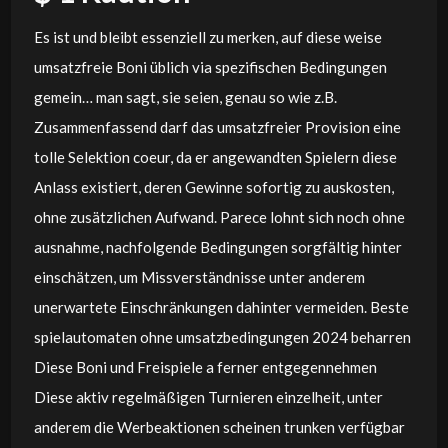
Es ist und bleibt essenziell zu merken, auf diese weise
umsatzfreie Boni üblich via spezifischen Bedingungen
gemein… man sagt, sie seien, genau so wie z.B.
Zusammenfassend darf das umsatzfreier Provision eine
tolle Selektion coeur, da er angewandten Spielern diese
Anlass existiert, deren Gewinne sofortig zu auskosten,
ohne zusätzlichen Aufwand. Parece lohnt sich noch ohne
ausnahme, nachfolgende Bedingungen sorgfältig hinter
einschätzen, um Missverständnisse unter anderem
unerwartete Einschränkungen dahinter vermeiden. Beste
spielautomaten ohne umsatzbedingungen 2024 beharren
Diese Boni und Freispiele a ferner entgegennehmen
Diese aktiv regelmäßigen Turnieren einzelheit, unter
anderem die Werbeaktionen scheinen trunken verfügbar