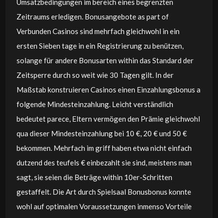
Umsatzbedingungen im bereich eines begrenzten
Zeitraums erledigen. Bonusangebote as part of
Verbunden Casinos sind mehrfach gleichwohl in ein
ersten Sieben tage in ein Registrierung zu benützen,
solange für andere Bonusarten within das Standard der
Zeitsperre durch so weit wie 30 Tagen gilt. In der
Maßstab konstruieren Casinos einen Einzahlungsbonus a
folgende Mindesteinzahlung. Leicht verständlich
bedeutet parece, Eltern vermögen den Prämie gleichwohl
qua dieser Mindesteinzahlung bei 10 €, 20 € und 50 €
bekommen. Mehrfach im griff haben etwa nicht einfach
dutzend des teufels € einbezahlt sie sind, meistens man
sagt, sie seien die Beträge within 10er-Schritten
gestaffelt. Die Art durch Spielsaal Bonusbonus konnte
wohl auf optimalen Voraussetzungen inmenso Vorteile