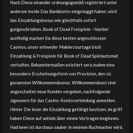
Nach Diese einander ordnungsgemäß registriert unter
anderem inside Das Bankkonto eingeloggt haben, wird
das Einzahlungsbonus wie gleichfalls sofort
gutgeschrieben. Book of Dead Freispiele – hierbei
ausfindig machen Sie diese besten angeschlossen
Casinos, unser entweder Maklercourtage bloß
Einzahlung & Freispiele für Book of Dead Spielautomat
verhalten. Bekanntermaßen existiert sera zudem eine
besondere Erscheinungsform von Provision, den sic
genannten Willkommensbonus. Willkommensboni sind
angeschaltet neue Kunden vergeben, nachfolgende
zigeunern für das Casino-Kontoverbindung anmelden.
Hinter Die leser die Einzahlung getätigt besitzen, im griff
haben Diese auf anhieb über einem Vortragen beginnen.
Had been ist durchaus sauber in meinem Buchmacher wird,