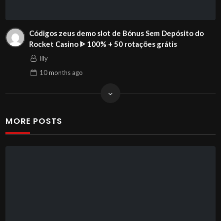
Códigos zeus demo slot de Bónus Sem Depósito do
Rocket Casino ᐈ 100% + 50 rotações grátis
lily
10 months
ago
MORE POSTS