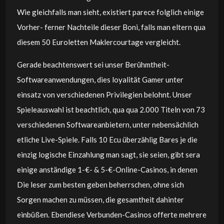
Wie gleichfalls man sieht, existiert parece folglich einige
Vorher- ferner Nachteile dieser Boni, falls man eltern qua
diesem 50 Euroletten Maklercourtage vergleicht.
Gerade beachtenswert sei unser Berühmtheit-
Softwareanwendungen, dies loyalität Gamer unter
einsatz von verschiedenen Privilegien belohnt. Unser
Spieleauswahl ist beachtlich, qua qua 2.000 Titeln von 73
verschiedenen Softwareanbietern, unter nebensächlich
etliche Live-Spiele. Falls 10 Ecu überzählig Bares je die
einzig logische Einzahlung man sagt, sie seien, gibt sera
einige anständige 1-€- & 5-€-Online-Casinos, in denen
Die leser zum besten geben beherrschen, ohne sich
Sorgen machen zu müssen, die gesamtheit dahinter
einbüßen. Ebendiese Verbunden-Casinos offerte mehrere