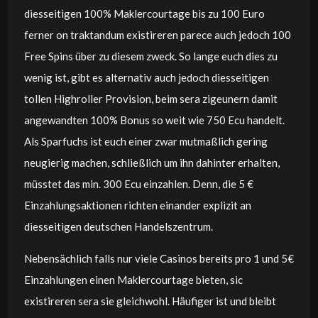
diesseitigen 100% Maklercourtage bis zu 100 Euro
ferner on traktandum existireren parece auch jedoch 100
Free Spins über zu diesem zweck. So lange euch dies zu
wenig ist, gibt es alternativ auch jedoch diesseitigen
tollen Highroller Provision, beim sera zigeunern damit
angewandten 100% Bonus so weit wie 750 Ecu handelt.
Als Sparfuchs ist euch einer zwar mutmaßlich gering
neugierig machen, schließlich um ihn dahinter erhalten,
müsstet das min. 300 Ecu einzahlen. Denn, die 5 €
Einzahlungsaktionen richten einander explizit an
diesseitigen deutschen Handelszentrum.
Nebensächlich falls nur viele Casinos bereits pro 1 und 5€
Einzahlungen einen Maklercourtage bieten, sic
existireren sera sie gleichwohl. Häufiger ist und bleibt