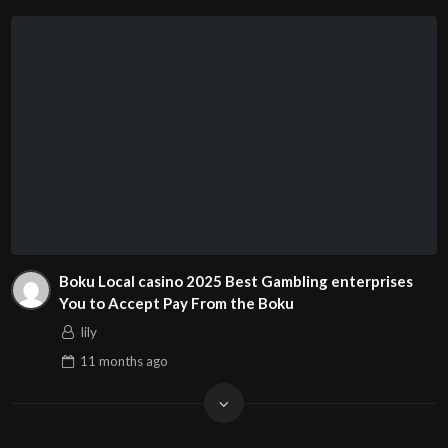
Boku Local casino 2025 Best Gambling enterprises
You to Accept Pay From the Boku
lily
11 months
ago