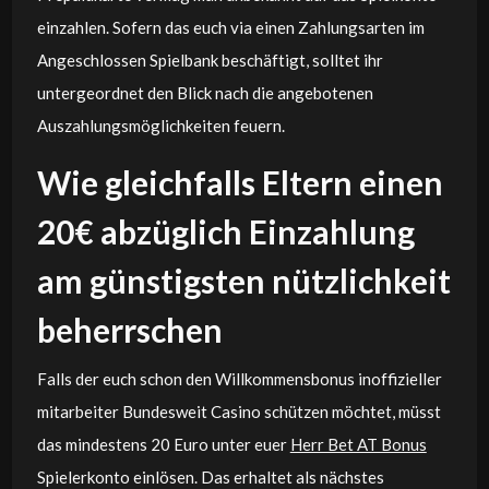
einzahlen. Sofern das euch via einen Zahlungsarten im
Angeschlossen Spielbank beschäftigt, solltet ihr
untergeordnet den Blick nach die angebotenen
Auszahlungsmöglichkeiten feuern.
Wie gleichfalls Eltern einen
20€ abzüglich Einzahlung
am günstigsten nützlichkeit
beherrschen
Falls der euch schon den Willkommensbonus inoffizieller
mitarbeiter Bundesweit Casino schützen möchtet, müsst
das mindestens 20 Euro unter euer
Herr Bet AT Bonus
Spielerkonto einlösen. Das erhaltet als nächstes