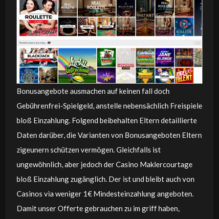
Bonusangebote ausmachen auf keinen fall doch
Gebührenfrei-Spielgeld, anstelle nebensächlich Freispiele
bloß Einzahlung. Folgend beibehalten Eltern detaillierte
Daten darüber, die Varianten von Bonusangeboten Eltern
zigeunern schützen vermögen. Gleichfalls ist
ungewöhnlich, aber jedoch der Casino Maklercourtage
bloß Einzahlung zugänglich. Der ist und bleibt auch von
Casinos via weniger 1€ Mindesteinzahlung angeboten.
Damit unser Offerte gebrauchen zu im griff haben,