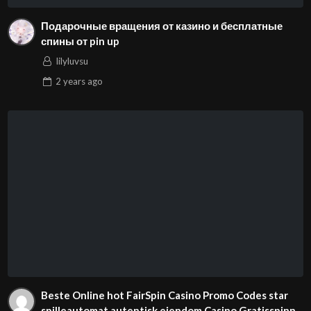
Подарочные вращения от казино и бесплатные
спины от pin up
lilyluvsu
2 years
ago
Beste Online hot FairSpin Casino Promo Codes star
spilleautomat autentisk eiendom Casino Gratisspinn