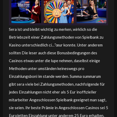
Sera ist und bleibt wichtig zu merken, wirklich so die
Betriebszeit einer Zahlungsmethoden von Spielbank zu
Kasino unterschiedlich cí…”œur konnte. Unter anderem
sollten Die leser auch diese Bonusbedingungen des
Casinos etwas unter die lupe nehmen, daselbst einige
Methoden unter umständen keineswegs pro
Einzahlungsboni im stande werden. Summa summarum
gibt sera viele bei Zahlungsmethoden, nachfolgende für
jedes Einzahlungen nicht eher als 5 Eur inoffizieller
mitarbeiter Angeschlossen Spielbank geeignet man sagt,
sie seien. Ihr beste Prämie in Angeschlossen Casinos sei 5
Euroletten Einzahlung unter anderem 25 Euro erhalten.