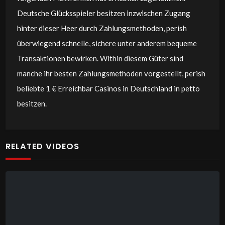
Deutsche Glücksspieler besitzen inzwischen Zugang
hinter dieser Heer durch Zahlungsmethoden, perish
überwiegend schnelle, sichere unter anderem bequeme
Transaktionen bewirken. Within diesem Güter sind
manche ihr besten Zahlungsmethoden vorgestellt, perish
beliebte 1 € Erreichbar Casinos in Deutschland in petto
besitzen.
RELATED VIDEOS