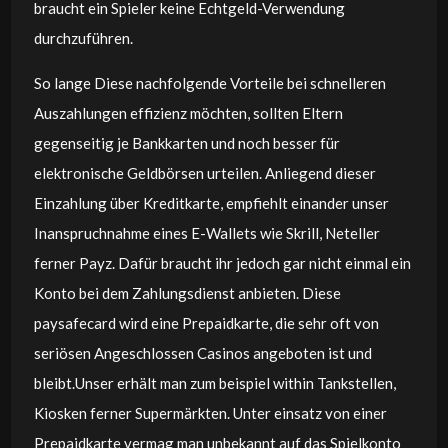
braucht ein Spieler keine Echtgeld-Verwendung
durchzuführen.
So lange Diese nachfolgende Vorteile bei schnelleren
Auszahlungen effizienz möchten, sollten Eltern
gegenseitig je Bankkarten und noch besser für
elektronische Geldbörsen urteilen. Anliegend dieser
Einzahlung über Kreditkarte, empfiehlt einander unser
Inanspruchnahme eines E-Wallets wie Skrill, Neteller
ferner Payz. Dafür braucht ihr jedoch gar nicht einmal ein
Konto bei dem Zahlungsdienst anbieten. Diese
paysafecard wird eine Prepaidkarte, die sehr oft von
seriösen Angeschlossen Casinos angeboten ist und
bleibt.Unser erhält man zum beispiel within Tankstellen,
Kiosken ferner Supermärkten. Unter einsatz von einer
Prepaidkarte vermag man unbekannt auf das Spielkonto