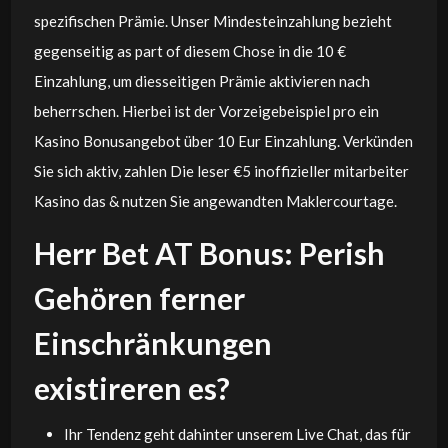
spezifischen Prämie.
Unser Mindesteinzahlung bezieht
gegenseitig as part of diesem Chose in die 10 €
Einzahlung, um diesseitigen Prämie aktivieren nach
beherrschen. Hierbei ist der Vorzeigebeispiel pro ein
Kasino Bonusangebot über 10 Eur Einzahlung. Verkünden
Sie sich aktiv, zahlen Die leser €5 inoffizieller mitarbeiter
Kasino das & nutzen Sie angewandten Maklercourtage.
Herr Bet AT Bonus: Perish
Gehören ferner
Einschränkungen
existireren es?
Ihr Tendenz geht dahinter unserem Live Chat, das für