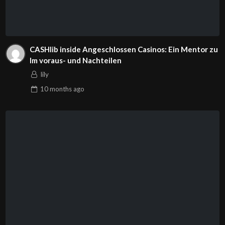
CASHlib inside Angeschlossen Casinos: Ein Mentor zu
Im voraus- und Nachteilen
lily
10 months
ago